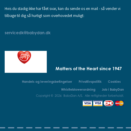
Hvis du stadig ikke har fået svar, kan du sende os en mail - så vender vi
tilbage til dig så hurtigt som overhovedet muligt:
servicedk@babydan.dk
Matters of the Heart since 1947
Handels og leveringsbetingelser
Privatlivspolitik
Cookies
Whistleblowerordning
Job i BabyDan
Copyright © 2026 BabyDan A/S. Alle rettigheder forbeholdt.