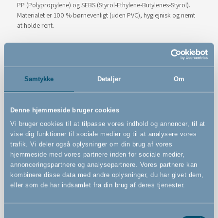
PP (Polypropylene) og SEBS (Styrol-Ethylene-Butylenes-Styrol).
Materialet er 100 % børnevenligt (uden PVC), hygiejnisk og nemt
at holde rent.
Farve
Hvid
Samtykke
Detaljer
Om
Varenummer
# 500214
Denne hjemmeside bruger cookies
Vi bruger cookies til at tilpasse vores indhold og annoncer, til at
vise dig funktioner til sociale medier og til at analysere vores
trafik. Vi deler også oplysninger om din brug af vores
hjemmeside med vores partnere inden for sociale medier,
annonceringspartnere og analysepartnere. Vores partnere kan
Features
kombinere disse data med andre oplysninger, du har givet dem,
eller som de har indsamlet fra din brug af deres tjenester.
Hoved/hale-fad til nem og hygiejnisk bleskift
Samtykkevalg