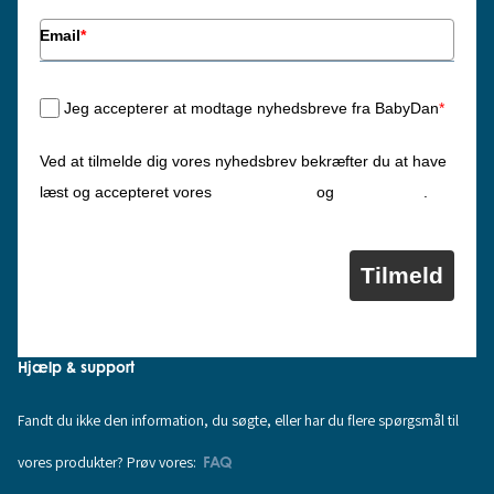
Email
*
Jeg accepterer at modtage nyhedsbreve fra BabyDan
*
Ved at tilmelde dig vores nyhedsbrev bekræfter du at have
Privatlivspolitik
Cookiepolitik
læst og accepteret vores
og
.
Tilmeld
Hjælp & support
Fandt du ikke den information, du søgte, eller har du flere spørgsmål til
vores produkter? Prøv vores:
FAQ