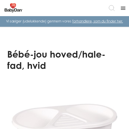
menu
Vi sælger (udelukkende) gennem vores
forhandlere, som du finder her.
Bébé-jou hoved/hale-
fad, hvid