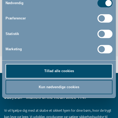
Nødvendig
Vaskefad med et rum til rent vand og et rum til beskidt
vand
Praktisk hvis håndvasken ikke er tæt på puslebordet
Præferencer
Smart måde at undgå at bruge masser af
engangsvaskeklude
Statistik
Marketing
Tillad alle cookies
Kun nødvendige cookies
BabyDan - Matters of the Heart since 1947
Vi vil hjælpe dig med at skabe et sikkert hjem for dine børn, hvor de trygt
kan leve og lege. Vi udvikler, producerer og sælger sikkerhedsudstyr til