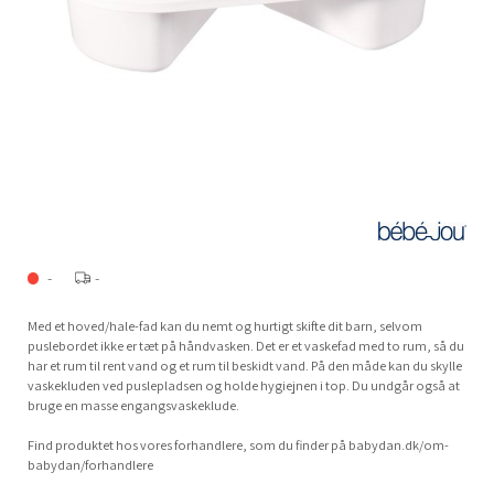
-
-
Med et hoved/hale-fad kan du nemt og hurtigt skifte dit barn, selvom
puslebordet ikke er tæt på håndvasken. Det er et vaskefad med to rum, så du
har et rum til rent vand og et rum til beskidt vand. På den måde kan du skylle
vaskekluden ved puslepladsen og holde hygiejnen i top. Du undgår også at
bruge en masse engangsvaskeklude.
Find produktet hos vores forhandlere, som du finder på babydan.dk/om-
babydan/forhandlere