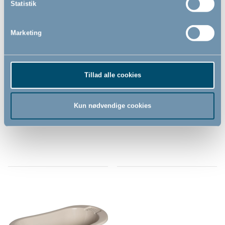
Statistik
Marketing
Bébé-jou kam og børste sæt,
Bébé-jou hoved/hale-fad,
Taupe
Taupe
Tillad alle cookies
Kun nødvendige cookies
139,00
139,00
DKK
DKK