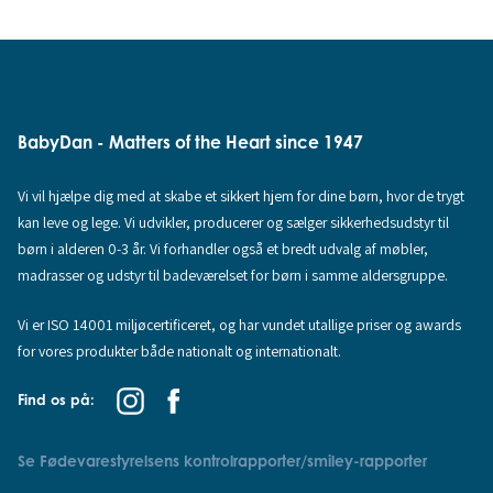
BabyDan - Matters of the Heart since 1947
Vi vil hjælpe dig med at skabe et sikkert hjem for dine børn, hvor de trygt
kan leve og lege. Vi udvikler, producerer og sælger sikkerhedsudstyr til
børn i alderen 0-3 år. Vi forhandler også et bredt udvalg af møbler,
madrasser og udstyr til badeværelset for børn i samme aldersgruppe.
Vi er ISO 14001 miljøcertificeret, og har vundet utallige priser og awards
for vores produkter både nationalt og internationalt.
Find os på:
Se Fødevarestyrelsens kontrolrapporter/smiley-rapporter