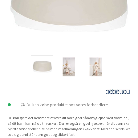
-
Du kan købe produktet hos vores forhandlere
Du kan gøre det nemmere at lære dit barn god håndhygiejne med skamlen,
så dit barn kan nå op til vasken. Den er også en god hjælper, når dit barn skal
børste tænder eller hjælpe med madlavningen i køkkenet. Med den skridsikre
top og bund står barn godt og sikkert fast.