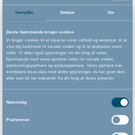
Samtykke
Detaljer
Om
Denne hjemmeside bruger cookies
Bébé-jou justerbart
Bébé-jou potte, Taupe
toiletsæde, Taupe
Vi bruger cookies til at tilpasse vores indhold og annoncer, til at
vise dig funktioner til sociale medier og til at analysere vores
trafik. Vi deler også oplysninger om din brug af vores
hjemmeside med vores partnere inden for sociale medier,
annonceringspartnere og analysepartnere. Vores partnere kan
229,00
119,00
DKK
DKK
kombinere disse data med andre oplysninger, du har givet dem,
eller som de har indsamlet fra din brug af deres tjenester.
Samtykkevalg
Nødvendig
Præferencer