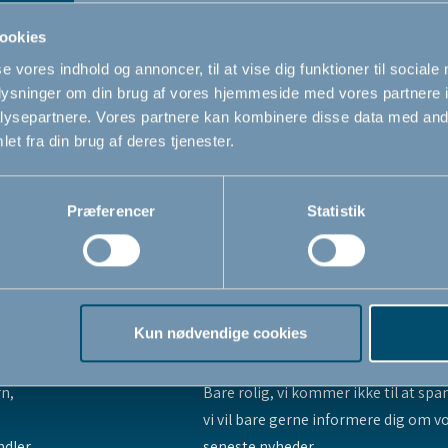
ookies
se vores indhold og annoncer, til at vise dig funktioner til sociale
oplysninger om din brug af vores hjemmeside med vores partnere i
ysepartnere. Vores partnere kan kombinere disse data med andr
et fra din brug af deres tjenester.
Præferencer
Statistik
Kun nødvendige cookies
Tilmeld dig vores nyhedsbrev
rn,
Bare rolig, vi kommer ikke til at sp
vi vil bare gerne informere dig om v
ndler
seneste nyheder.