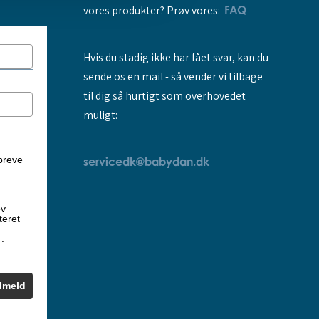
vores produkter? Prøv vores:
FAQ
Hvis du stadig ikke har fået svar, kan du
sende os en mail - så vender vi tilbage
til dig så hurtigt som overhovedet
muligt:
breve
servicedk@babydan.dk
ev
teret
k
.
ilmeld