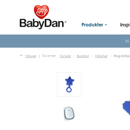
Produkter
Insp
keyboard_arrow_down
Vi
Tilbage
Du er her:
Forside
Badetid
Tilbehør
Prop til fo