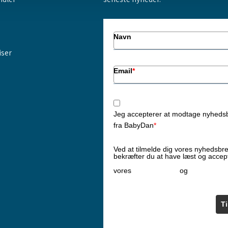
Navn
iser
Email
*
Jeg accepterer at modtage nyheds
fra BabyDan
*
Ved at tilmelde dig vores nyhedsbr
bekræfter du at have læst og accep
Privatlivspolitik
Cookiepoliti
vores
og
T