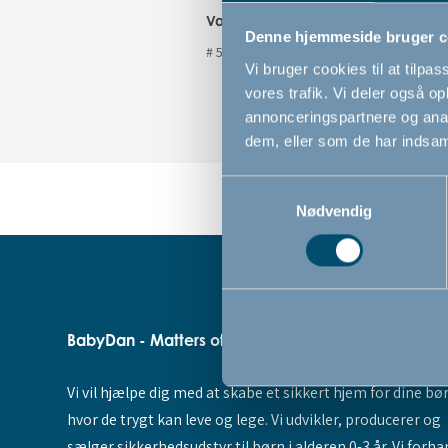
Varenummer
Denne hjemmeside bruger c
# 501129
Vi bruger cookies til at tilpas
vores trafik. Vi deler også 
annonceringspartnere og anal
dem, eller som de har indsaml
Samtykkevalg
Nødvendig
BabyDan - Matters of the Heart since 1947
Vi vil hjælpe dig med at skabe et sikkert hjem for dine bø
hvor de trygt kan leve og lege. Vi udvikler, producerer og
sælger sikkerhedsudstyr til børn i alderen 0-3 år. Vi forha