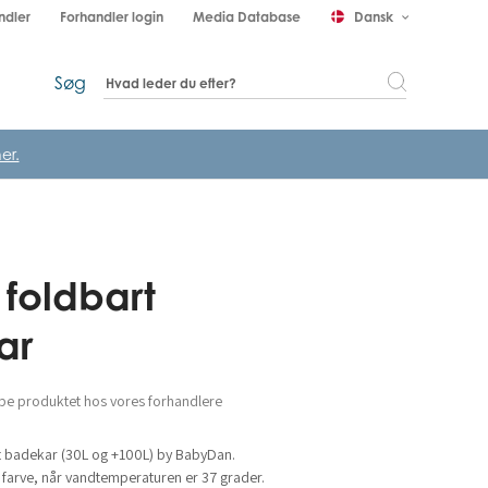
ndler
Forhandler login
Media Database
Dansk
keyboard_arrow_down
Søg
er.
l foldbart
ar
be produktet hos vores forhandlere
t badekar (30L og +100L) by BabyDan.
farve, når vandtemperaturen er 37 grader.