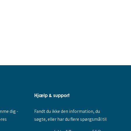
Hjælp & support
Fandt du ikke den information, du
amme dig -
søgte, eller har du flere spørgsmål til
ores