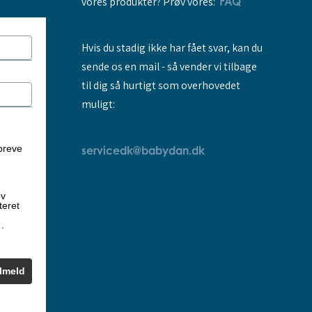
vores produkter? Prøv vores:
FAQ
Hvis du stadig ikke har fået svar, kan du
sende os en mail - så vender vi tilbage
til dig så hurtigt som overhovedet
muligt:
breve
servicedk@babydan.dk
ev
teret
k
.
ilmeld