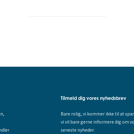
Tilmeld dig vores nyhedsbrev
rn,
Bare rolig, vi kommer ikke til at sp
vi vil bare gerne informere dig om v
ndler
seneste nyheder.