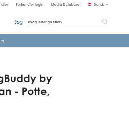
ndler
Forhandler login
Media Database
Dansk
keyboard_arrow_down
Søg
er.
ngBuddy by
n - Potte,