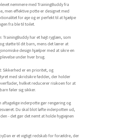
 blevet nemmere med TrainingBuddy fra
, men effektive potte er designet med
ionalitet for øje og er perfekt til at hjælpe
n fra ble til toilet.
n: TrainingBuddy har et højt ryglæn, som
g støtte til dit barn, mens det lærer at
gonomiske design hjælper med at sikre en
oplevelse under hver brug.
et: Sikkerhed er en prioritet, og
tyret med skridsikre fødder, der holder
overflader, hvilket reducerer risikoen for at
 barn føler sig sikker.
n aftagelige inderpotte gør rengøring og
sværet. Du skal blot løfte inderpotten ud,
den - det gør det nemt at holde hygiejnen
yDan er et vigtigt redskab for forældre, der