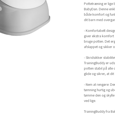
Pottetræning er lige
BabyDan. Denne enkle
både komfort og funkt
dit barn med overgange
- Komfortabelt desig
giver ekstra komfort o
bruge potten. Det er
afslappet og sikker 
- Skridsikker stabilit
TrainingBuddy er uds
potten stabil på alle 
glide og sikrer, at dit
- Nem at rengøre: De
tømning hurtig og ube
tømme den og skylle 
ved lige.
TrainingBuddy fra Bab