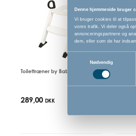
Denne hjemmeside bruger c
Vi bruger cookies til at tilpas
vores trafik. Vi deler også 
annonceringspartnere og anal
dem, eller som de har indsaml
Samtykkevalg
Nødvendig
Toilettræner by BabyDan
Bébé-jo
289,00
169,0
DKK