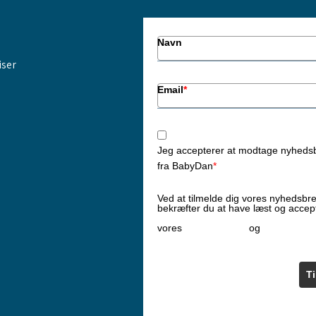
Navn
iser
Email
*
Jeg accepterer at modtage nyheds
fra BabyDan
*
Ved at tilmelde dig vores nyhedsbr
bekræfter du at have læst og accep
Privatlivspolitik
Cookiepoliti
vores
og
T