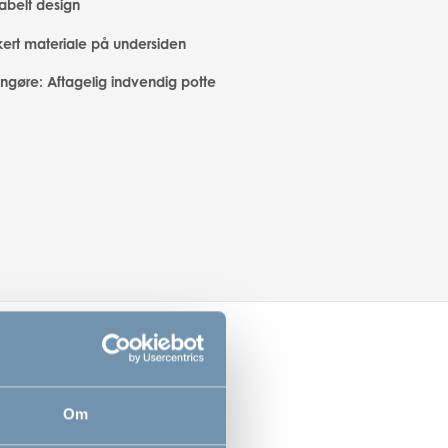
abelt design
kkert materiale på undersiden
engøre: Aftagelig indvendig potte
Om