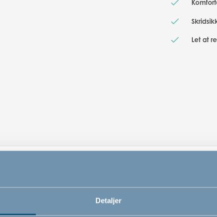
Komfort
Skridsi
Let at r
Relaterede produkter
Detaljer