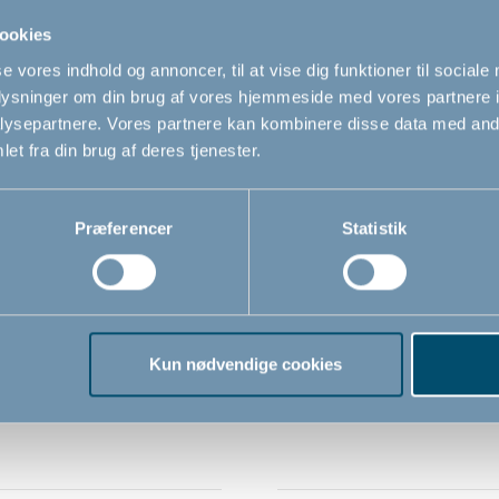
ookies
se vores indhold og annoncer, til at vise dig funktioner til sociale
oplysninger om din brug af vores hjemmeside med vores partnere i
ysepartnere. Vores partnere kan kombinere disse data med andr
et fra din brug af deres tjenester.
Præferencer
Statistik
u skammel, Lyserød
Bébé-jou potte, hvid
0
119,00
Kun nødvendige cookies
DKK
DKK