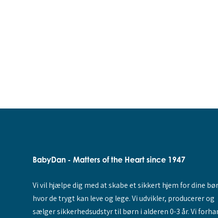
BabyDan - Matters of the Heart since 1947
Vi vil hjælpe dig med at skabe et sikkert hjem for dine bø
hvor de trygt kan leve og lege. Vi udvikler, producerer og
sælger sikkerhedsudstyr til børn i alderen 0-3 år. Vi forha