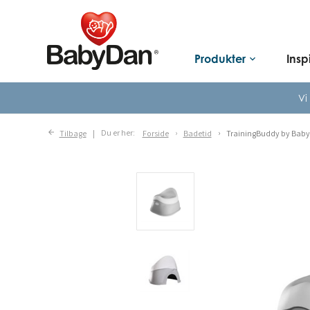
Produkter
Insp
keyboard_arrow_down
Vi
Tilbage
Du er her:
Forside
Badetid
TrainingBuddy by BabyD