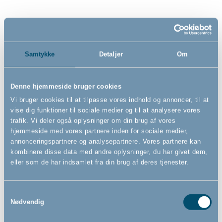
119,00
218,00
DKK
DKK
Samtykke
Detaljer
Om
Denne hjemmeside bruger cookies
Vi bruger cookies til at tilpasse vores indhold og annoncer, til at
Alle priser er inklusiv moms
80 - 88
af
88
FORRIGE
VIS ALLE
arrow_back
vise dig funktioner til sociale medier og til at analysere vores
trafik. Vi deler også oplysninger om din brug af vores
hjemmeside med vores partnere inden for sociale medier,
annonceringspartnere og analysepartnere. Vores partnere kan
Mere om badetid
kombinere disse data med andre oplysninger, du har givet dem,
eller som de har indsamlet fra din brug af deres tjenester.
Bliv klar til familieforøgelsen med badekar og puslebord
Inden den lille guldklump melder sin ankomst, er der rigtige mange ting,
som du skal have købt. Et badekar og et puslebord er nogle af de
vigtigste ting, du skal have klar til junior. Badetid og pusletid er daglige
Samtykkevalg
Nødvendig
gøremål, som du kommer til at bruge mange timer på sammen med den
lille. Men det er også gyldne muligheder for hyggestunder mellem dig og