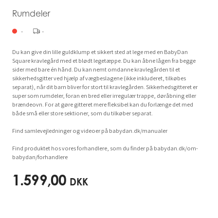
Rumdeler
-
-
Du kan give din lille guldklump et sikkert sted at lege med en BabyDan
Square kravlegård med et blødt legetæppe. Du kan åbne lågen fra begge
sider med bare én hånd. Du kan nemt omdanne kravlegården til et
sikkerhedsgitter ved hjælp af vægbeslagene (ikke inkluderet, tilkøbes
separat), når dit barn bliver for stort til kravlegården. Sikkerhedsgitteret er
super som rumdeler, foran en bred eller irregulær trappe, døråbning eller
brændeovn. For at gøre gitteret mere fleksibel kan du forlænge det med
både små eller store sektioner, som du tilkøber separat.
Find samlevejledninger og videoer på babydan.dk/manualer
Find produktet hos vores forhandlere, som du finder på babydan.dk/om-
babydan/forhandlere
1.599,00
DKK