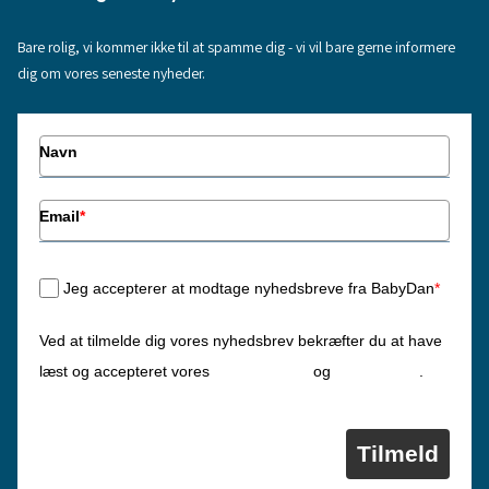
Bare rolig, vi kommer ikke til at spamme dig - vi vil bare gerne informere
dig om vores seneste nyheder.
Navn
Email
*
Jeg accepterer at modtage nyhedsbreve fra BabyDan
*
Ved at tilmelde dig vores nyhedsbrev bekræfter du at have
Privatlivspolitik
Cookiepolitik
læst og accepteret vores
og
.
Tilmeld