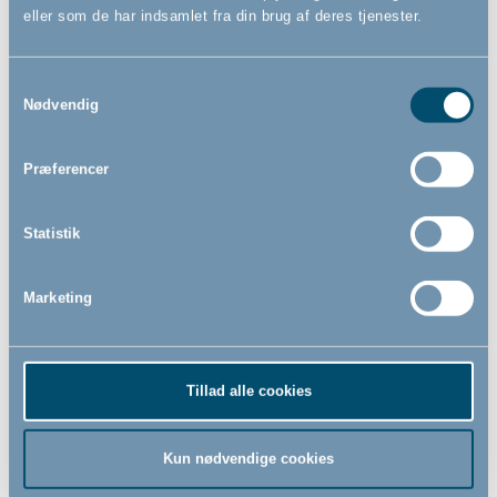
eller som de har indsamlet fra din brug af deres tjenester.
Firkantet kravlegårdsunderlag
BabyDan OLAF Rectangle,
Samtykkevalg
by BabyDan, grå
sort
- Rumdeler
Nødvendig
-
Præferencer
629,00
1.599,00
DKK
DKK
Statistik
Marketing
Tillad alle cookies
Kun nødvendige cookies