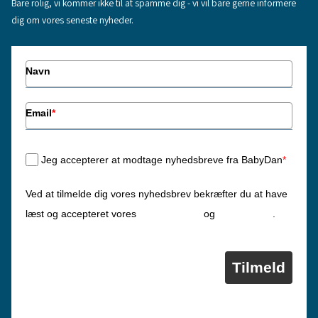
Bare rolig, vi kommer ikke til at spamme dig - vi vil bare gerne informere
dig om vores seneste nyheder.
Navn
Email
*
Jeg accepterer at modtage nyhedsbreve fra BabyDan
*
Ved at tilmelde dig vores nyhedsbrev bekræfter du at have
Privatlivspolitik
Cookiepolitik
læst og accepteret vores
og
.
Tilmeld