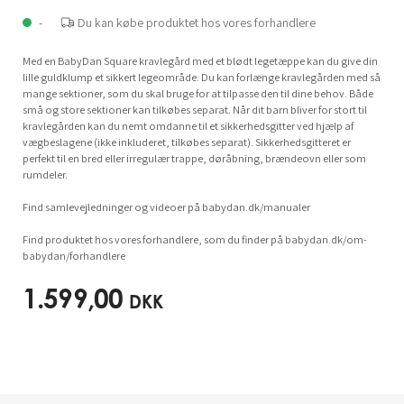
-
Du kan købe produktet hos vores forhandlere
Med en BabyDan Square kravlegård med et blødt legetæppe kan du give din
lille guldklump et sikkert legeområde. Du kan forlænge kravlegården med så
mange sektioner, som du skal bruge for at tilpasse den til dine behov. Både
små og store sektioner kan tilkøbes separat. Når dit barn bliver for stort til
kravlegården kan du nemt omdanne til et sikkerhedsgitter ved hjælp af
vægbeslagene (ikke inkluderet, tilkøbes separat). Sikkerhedsgitteret er
perfekt til en bred eller irregulær trappe, døråbning, brændeovn eller som
rumdeler.
Find samlevejledninger og videoer på babydan.dk/manualer
Find produktet hos vores forhandlere, som du finder på babydan.dk/om-
babydan/forhandlere
1.599,00
DKK