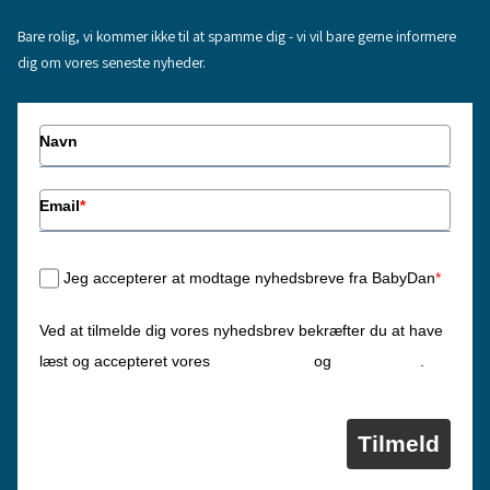
Bare rolig, vi kommer ikke til at spamme dig - vi vil bare gerne informere
dig om vores seneste nyheder.
Navn
Email
*
Jeg accepterer at modtage nyhedsbreve fra BabyDan
*
Ved at tilmelde dig vores nyhedsbrev bekræfter du at have
Privatlivspolitik
Cookiepolitik
læst og accepteret vores
og
.
Tilmeld