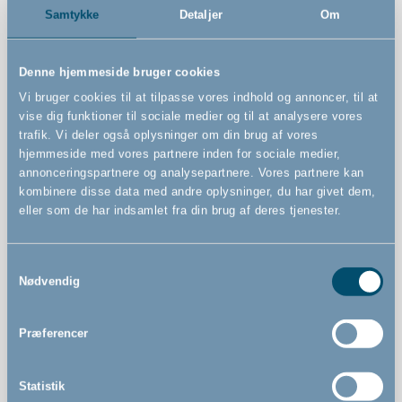
Samtykke
Detaljer
Om
EN 1273:202+A1:2023
Denne hjemmeside bruger cookies
Vi bruger cookies til at tilpasse vores indhold og annoncer, til at
vise dig funktioner til sociale medier og til at analysere vores
Features
trafik. Vi deler også oplysninger om din brug af vores
hjemmeside med vores partnere inden for sociale medier,
annonceringspartnere og analysepartnere. Vores partnere kan
kombinere disse data med andre oplysninger, du har givet dem,
Stimulerer barnets udvikling med musik, lys og leg
eller som de har indsamlet fra din brug af deres tjenester.
Sammenklappelig
Bremseklodser med trappestop
Samtykkevalg
Nødvendig
Kan justeres til 3 forskellige højder
Støjsvage hjul med gummibelægning
Præferencer
Hastighedsjusterbare hjul giver dig mulighed for at
tilpasse hastigheden, så den passer til barnets evner og
selvtillid
Statistik