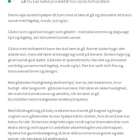
-
Du kan købe produktet hos vores forhandlere
Denne seje racerbil hjælper dit barn med at lære at gå og stimulerer dit barns
sanser med legetøj, musik, lyd og lys.
Gåstol som også kan bruges som gålære – med skånsomme og støjsvage
hjul og legetøj, der stimulerer barnets sanser.
Gåstol med stofsæde til børn der skal lære at gå. Barnet sidder trygt i den
stabile stol, mens det lærer at bevæge sig rundt på benene. Stolens høje ryg
giver barnet god støtte. Gåstolen er spændende for den lille og stimulerer
samtidig sanserne med legetøj, musik og lys. Den har sødt stof i fine og
tidssvarende farver og designs.
Med gåstolens hastighedsjusterbare hjul, kan du selv bestemme, hvor
hurtigt - eller langsomt - gåstolen kan køre. Det sikrer en sikker hastighed,
der matcher barnets evne og selvtillid, når de lærer at gå.
Du indstiller nemt hastigheden direkte på hjulene.
Med håndtaget bag på baby walkeren kan barnet gå bagved og bruge
vognen som gålære eller du kan hjælpe lidt til i starten, hvis de små ben har
behov for det. Stolen kan dreje hele vejen rundt og har bremseklodser som
ekstra sikring ved trapper (vi anbefaler sikkerhedsgitre ved alle trapper).
Hjulene har gummibelægning så de er skånsomme mod gulvet og ikke
larmer, når den kører på glatte gulve.