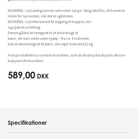
ADVARSEL: Lad aldrig barnet være uden opsyn. Sørg altid for, at barnet er
inden for synsvidde, når det er i gåstolen.
ADVARSEL: Lad ikke barnet få adgang til trapper, trin
og ujævnt underlag.
Denne gåstol er beregnet til at blive brugt af
børn, der kan sidde uden hjælp – fra ca. 6 måneder.
Den er ikke beregnet til børn, der vejer mere end 12 kg.
Find produktet hos vores forhandlere, som du finder på babydan.dk/om-
babydan/forhandlere
589,00
DKK
Specifikationer