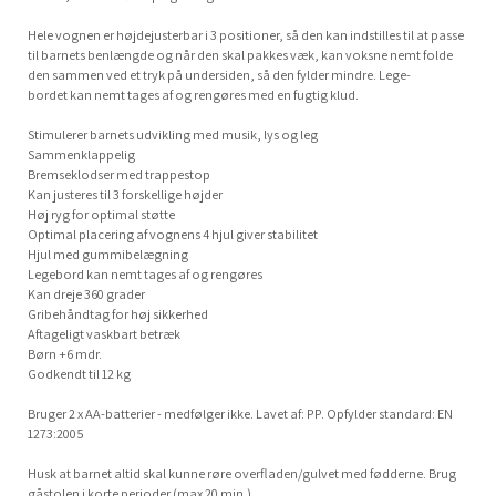
Hele vognen er højdejusterbar i 3 positioner, så den kan indstilles til at passe
til barnets benlængde og når den skal pakkes væk, kan voksne nemt folde
den sammen ved et tryk på undersiden, så den fylder mindre. Lege-
bordet kan nemt tages af og rengøres med en fugtig klud.
Stimulerer barnets udvikling med musik, lys og leg
Sammenklappelig
Bremseklodser med trappestop
Kan justeres til 3 forskellige højder
Høj ryg for optimal støtte
Optimal placering af vognens 4 hjul giver stabilitet
Hjul med gummibelægning
Legebord kan nemt tages af og rengøres
Kan dreje 360 grader
Gribehåndtag for høj sikkerhed
Aftageligt vaskbart betræk
Børn +6 mdr.
Godkendt til 12 kg
Bruger 2 x AA-batterier - medfølger ikke. Lavet af: PP. Opfylder standard: EN
1273:2005
Husk at barnet altid skal kunne røre overfladen/gulvet med fødderne. Brug
gåstolen i korte perioder (max 20 min.).