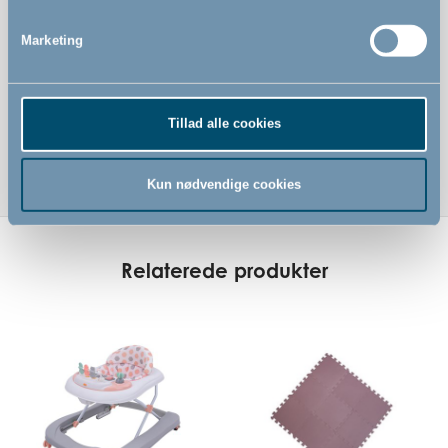
Legebord og betræk kan nemt tages af og rengøres
Kan dreje 360 grader
Marketing
Fra 6 mdr.
Produktet er CE-mærket og overholder de relevante EN
standarder
Tillad alle cookies
Kun nødvendige cookies
Relaterede produkter