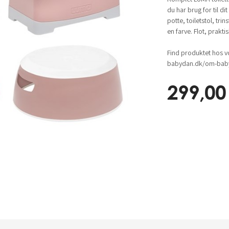
du har brug for til di
potte, toiletstol, tri
en farve. Flot, prakt
Find produktet hos v
babydan.dk/om-baby
299,00