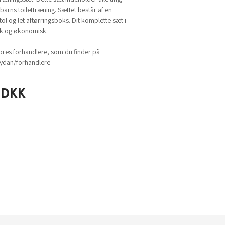
t barns toilettræning. Sættet består af en
nstol og let aftørringsboks. Dit komplette sæt i
isk og økonomisk.
ores forhandlere, som du finder på
dan/forhandlere
DKK