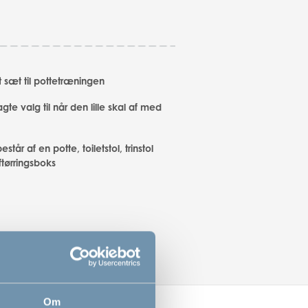
 sæt til pottetræningen
gte valg til når den lille skal af med
står af en potte, toiletstol, trinstol
ftørringsboks
Om