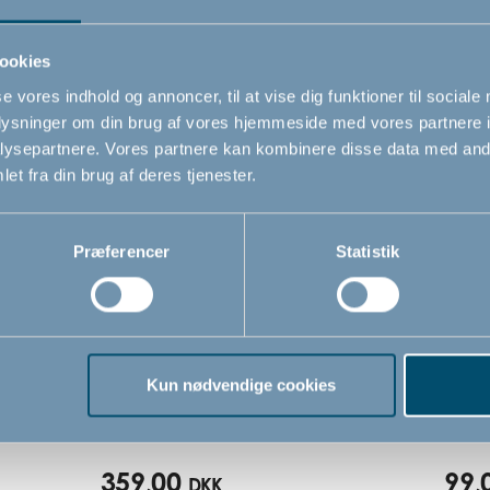
Relaterede produkter
ookies
se vores indhold og annoncer, til at vise dig funktioner til sociale
oplysninger om din brug af vores hjemmeside med vores partnere i
ysepartnere. Vores partnere kan kombinere disse data med andr
et fra din brug af deres tjenester.
Præferencer
Statistik
ed
Bébé-jou Click badekar, hvid,
Bade
Kun nødvendige cookies
35 liter
Baby
359,00
99,
DKK