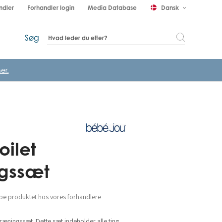
ndler
Forhandler login
Media Database
Dansk
keyboard_arrow_down
Søg
er.
oilet
gssæt
be produktet hos vores forhandlere
ræningssæt. Dette sæt indeholder alle ting,