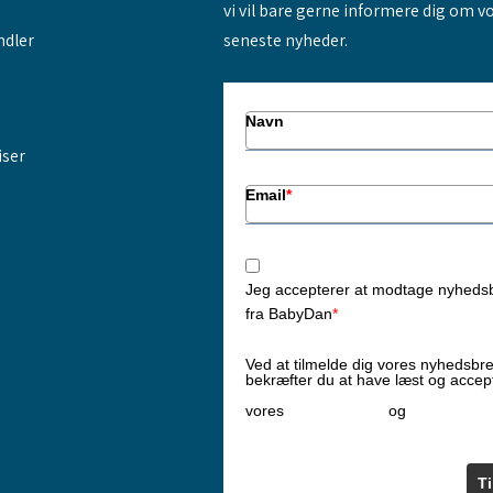
vi vil bare gerne informere dig om v
ndler
seneste nyheder.
Navn
iser
Email
*
Jeg accepterer at modtage nyheds
fra BabyDan
*
Ved at tilmelde dig vores nyhedsbr
bekræfter du at have læst og accep
Privatlivspolitik
Cookiepoliti
vores
og
T