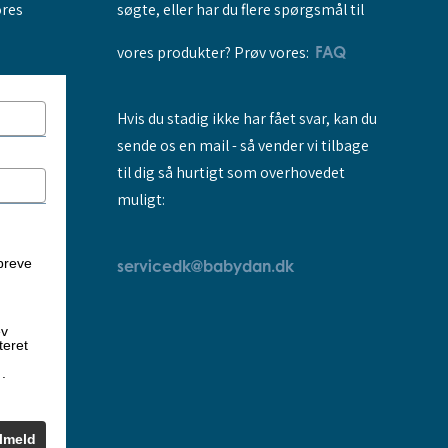
søgte, eller har du flere spørgsmål til
ores
vores produkter? Prøv vores:
FAQ
Hvis du stadig ikke har fået svar, kan du
sende os en mail - så vender vi tilbage
til dig så hurtigt som overhovedet
muligt:
breve
servicedk@babydan.dk
ev
teret
k
.
ilmeld