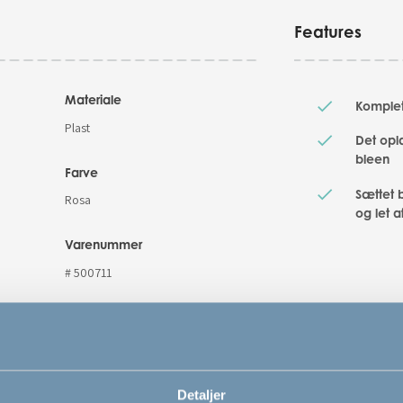
Features
Materiale
Komplet
Plast
Det opla
bleen
Farve
Sættet be
Rosa
og let a
Varenummer
# 500711
Detaljer