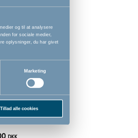
 medier og til at analysere
nden for sociale medier,
e oplysninger, du har givet
Marketing
måtte 35x55 cm by
Tillad alle cookies
Dan, off-white
00
DKK