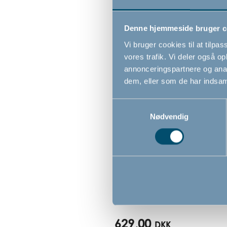
Denne hjemmeside bruger c
Vi bruger cookies til at tilpas
vores trafik. Vi deler også 
annonceringspartnere og anal
dem, eller som de har indsaml
Samtykkevalg
Nødvendig
Bébé-jou Click badekar m
termometer, hvid, 35 liter
629,00
DKK