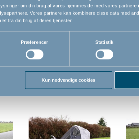
oplysninger om din brug af vores hjemmeside med vores partnere i
forstykk
ysepartnere. Vores partnere kan kombinere disse data med andr
Passer t
et fra din brug af deres tjenester.
Vandtæt
og tap
Præferencer
Statistik
Kun nødvendige cookies
Relaterede produkter