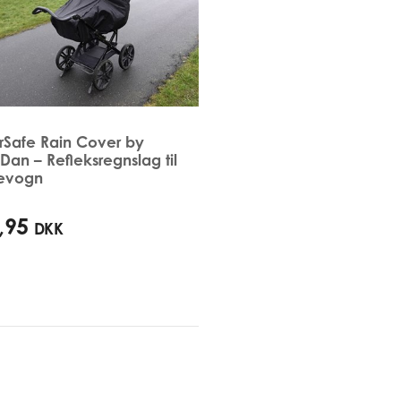
rSafe Rain Cover by
an – Refleksregnslag til
evogn
,95
DKK