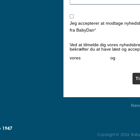
Jeg accepterer at modtage nyheds
fra BabyDan
*
Ved at tilmelde dig vores nyhedsbr
bekræfter du at have læst og accep
Privatlivspolitik
Cookiepoliti
vores
og
T
Hand
e 1947
Copyright © 2026 BabyD