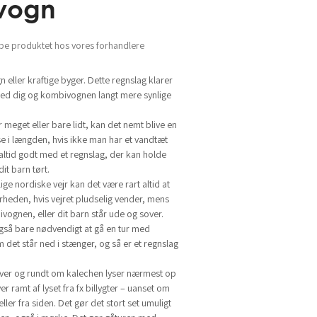
vogn
be produktet hos vores forhandlere
 eller kraftige byger. Dette regnslag klarer
lmed dig og kombivognen langt mere synlige
meget eller bare lidt, kan det nemt blive en
se i længden, hvis ikke man har et vandtæt
 altid godt med et regnslag, der kan holde
t barn tørt.
ige nordiske vejr kan det være rart altid at
rheden, hvis vejret pludselig vender, mens
vognen, eller dit barn står ude og sover.
gså bare nødvendigt at gå en tur med
det står ned i stænger, og så er et regnslag
ver og rundt om kalechen lyser nærmest op
er ramt af lyset fra fx billygter – uanset om
ller fra siden. Det gør det stort set umuligt