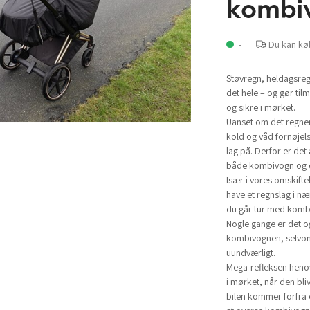
kombi
-
Du kan kø
Støvregn, heldagsregn
det hele – og gør ti
og sikre i mørket.
Uanset om det regner 
kold og våd fornøjel
lag på. Derfor er det
både kombivogn og di
Især i vores omskiftel
have et regnslag i næ
du går tur med kombi
Nogle gange er det o
kombivognen, selvom 
uundværligt.
Mega-refleksen heno
i mørket, når den bliv
bilen kommer forfra e