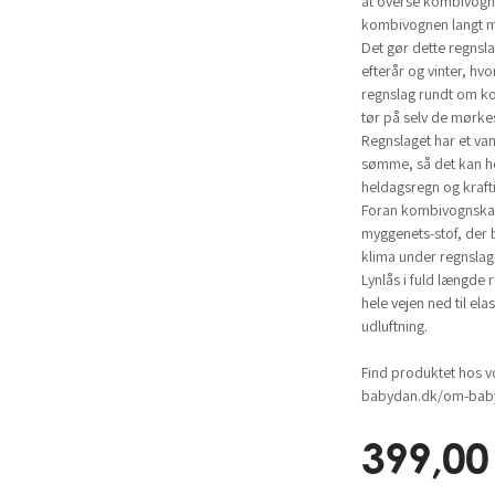
at overse kombivogn
kombivognen langt me
Det gør dette regnslag
efterår og vinter, h
regnslag rundt om ko
tør på selv de mørke
Regnslaget har et va
sømme, så det kan h
heldagsregn og kraft
Foran kombivognskale
myggenets-stof, der b
klima under regnslag
Lynlås i fuld længde
hele vejen ned til el
udluftning.
Find produktet hos v
babydan.dk/om-baby
399,00