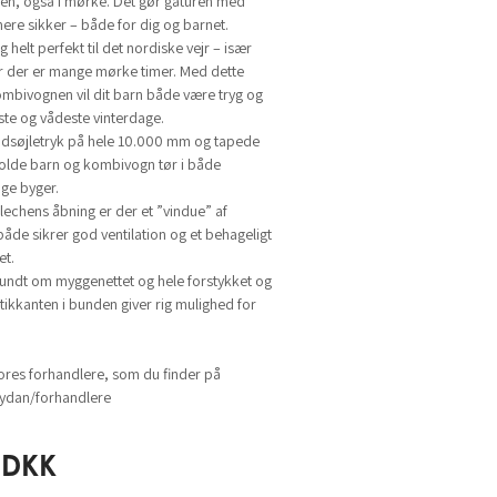
en, også i mørke. Det gør gåturen med
re sikker – både for dig og barnet.
 helt perfekt til det nordiske vejr – især
vor der er mange mørke timer. Med dette
mbivognen vil dit barn både være tryg og
ste og vådeste vinterdage.
ndsøjletryk på hele 10.000 mm og tapede
olde barn og kombivogn tør i både
ige byger.
chens åbning er der et ”vindue” af
åde sikrer god ventilation og et behageligt
et.
 rundt om myggenettet og hele forstykket og
astikkanten i bunden giver rig mulighed for
ores forhandlere, som du finder på
dan/forhandlere
DKK