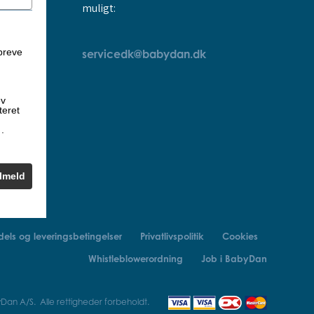
muligt:
breve
servicedk@babydan.dk
ev
teret
k
.
ilmeld
els og leveringsbetingelser
Privatlivspolitik
Cookies
Whistleblowerordning
Job i BabyDan
an A/S. Alle rettigheder forbeholdt.