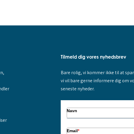
Tilmeld dig vores nyhedsbrev
rn,
Bare rolig, vi kommer ikke til at sp
vi vil bare gerne informere dig om v
ndler
seneste nyheder.
Navn
iser
Email
*