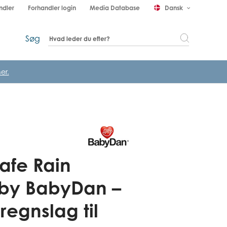
ndler
Forhandler login
Media Database
Dansk
keyboard_arrow_down
Søg
er.
afe Rain
by BabyDan –
regnslag til