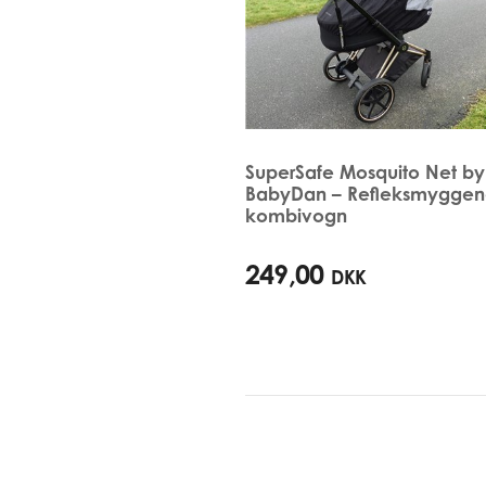
SuperSafe Mosquito Net by
BabyDan – Refleksmyggenet
kombivogn
249,00
DKK