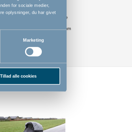
nden for sociale medier,
et.
e oplysninger, du har givet
il alle normalstørrelses kombivogne
 - vandsøjletryk på hele 10.000 mm
ede sømme
Marketing
Tillad alle cookies