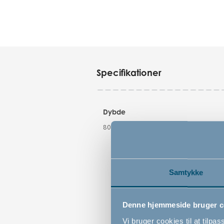
Specifikationer
Dybde
80 cm
Samtykke
Denne hjemmeside bruger c
Vi bruger cookies til at tilpas