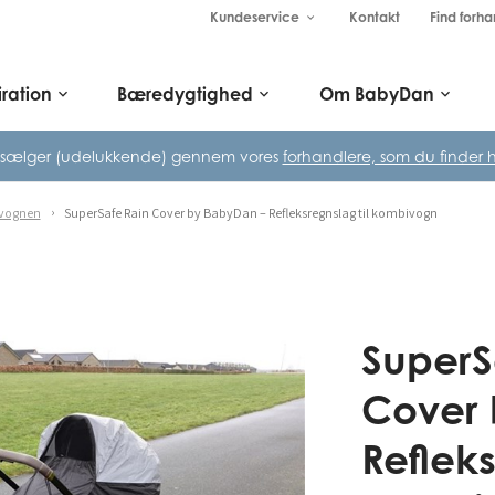
Kundeservice
Kontakt
Find forha
keyboard_arrow_down
iration
Bæredygtighed
Om BabyDan
keyboard_arrow_down
keyboard_arrow_down
keyboard_arrow_down
 sælger (udelukkende) gennem vores
forhandlere, som du finder h
pvognen
SuperSafe Rain Cover by BabyDan – Refleksregnslag til kombivogn
SuperS
Cover 
Refleks