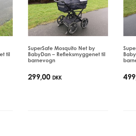
SuperSafe Mosquito Net by
Supe
 til
BabyDan – Refleksmyggenet til
BabyD
barnevogn
barn
299,00
499
DKK