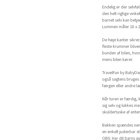
Endelig er der selvfø
den helt rigtige vink
barnet selv kan betje
Lommen måler 18 x 
De høje kanter sikrer
fleste krummer bliver
bunden af bilen, hvo
mens bilen kører.
TravelFun by BabyDan
også sagtens bruges i
færgen eller andre l
Når turen er færdig
sig selv og lukkes m
skuldertaske af enten 
Bakken spændes nemt
en enkelt justerbar s
OBS: Har dit barns a