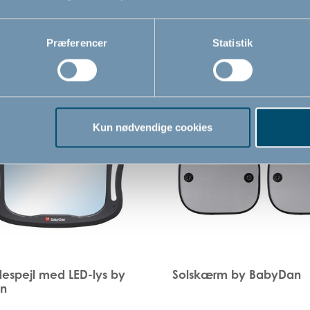
Præferencer
Statistik
Relaterede produkter
Kun nødvendige cookies
spejl med LED-lys by
Solskærm by BabyDan
n