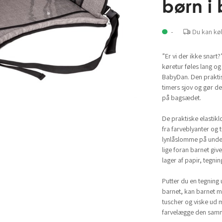
børn i 
-
Du kan kø
”Er vi der ikke snar
køretur føles lang o
BabyDan. Den prakti
timers sjov og gør d
på bagsædet.
De praktiske elastikl
fra farveblyanter og 
lynlåslomme på unde
lige foran barnet giv
lager af papir, tegnin
Putter du en tegning
barnet, kan barnet m
tuscher og viske ud 
farvelægge den samme