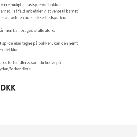
e være muligt at fastspænde bakken
rnet. I så fald anbefaler vi at vente til barnet
idde i autostolen uden sikkerhedspuden.
 år men kan bruges af alle aldre.
at spilde eller tegne på bakken, kan den nemt
redet klud.
ores forhandlere, som du finder på
dan/forhandlere
DKK