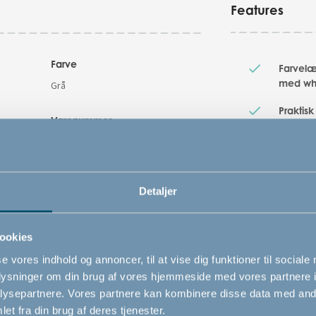
Features
Farve
Farvelæ
med whi
Grå
Praktisk
Varenummer
klapvog
mv.
# 501225
Adskill
tuscher
Detaljer
Kan ne
skulder
ookies
Inkl. t
se vores indhold og annoncer, til at vise dig funktioner til sociale
oplysninger om din brug af vores hjemmeside med vores partnere i
ysepartnere. Vores partnere kan kombinere disse data med andr
et fra din brug af deres tjenester.