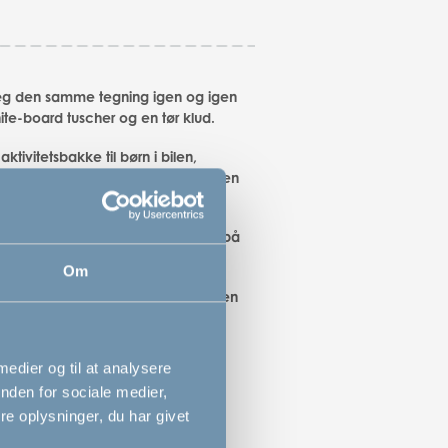
g den samme tegning igen og igen
te-board tuscher og en tør klud.
 aktivitetsbakke til børn i bilen,
nen, bussen, toget, flyet, på færgen
ige lommer med elastik holder styr på
, bøger, snacks osv.
Om
mt foldes sammen og bæres som en
taske
ablet-holder-lomme
 medier og til at analysere
nden for sociale medier,
e oplysninger, du har givet