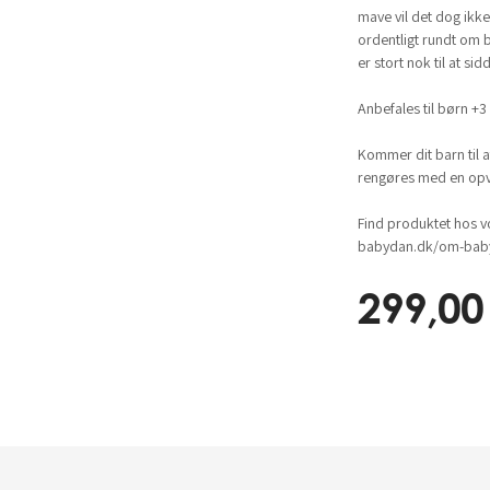
mave vil det dog ikk
ordentligt rundt om ba
er stort nok til at s
Anbefales til børn +3
Kommer dit barn til 
rengøres med en opv
Find produktet hos v
babydan.dk/om-baby
299,00