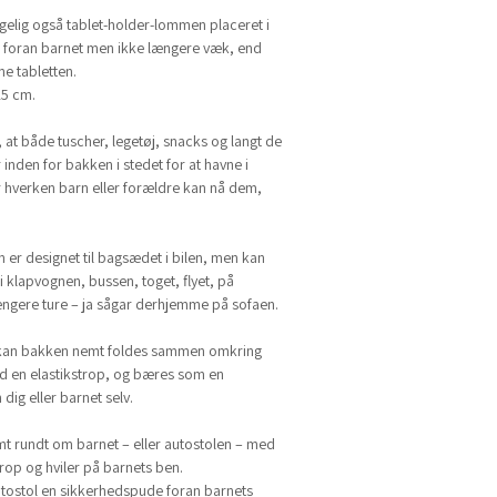
lgelig også tablet-holder-lommen placeret i
el foran barnet men ikke længere væk, end
ne tabletten.
25 cm.
, at både tuscher, legetøj, snacks og langt de
 inden for bakken i stedet for at havne i
r hverken barn eller forældre kan nå dem,
 er designet til bagsædet i bilen, men kan
 klapvognen, bussen, toget, flyet, på
ængere ture – ja sågar derhjemme på sofaen.
, kan bakken nemt foldes sammen omkring
ed en elastikstrop, og bæres som en
dig eller barnet selv.
 rundt om barnet – eller autostolen – med
trop og hviler på barnets ben.
utostol en sikkerhedspude foran barnets