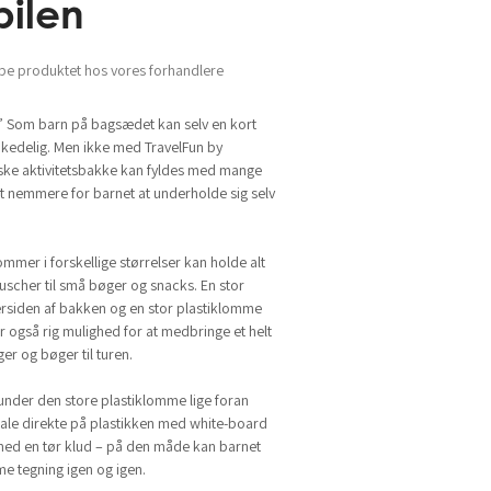
bilen
be produktet hos vores forhandlere
t?” Som barn på bagsædet kan selv en kort
g kedelig. Men ikke med TravelFun by
ske aktivitetsbakke kan fyldes med mange
et nemmere for barnet at underholde sig selv
ommer i forskellige størrelser kan holde alt
tuscher til små bøger og snacks. En stor
rsiden af bakken og en stor plastiklomme
er også rig mulighed for at medbringe et helt
ger og bøger til turen.
 under den store plastiklomme lige foran
ale direkte på plastikken med white-board
med en tør klud – på den måde kan barnet
 tegning igen og igen.