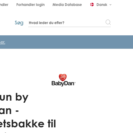
ndler
Forhandler login
Media Database
Dansk
keyboard_arrow_down
Søg
er.
Fun by
an -
etsbakke til