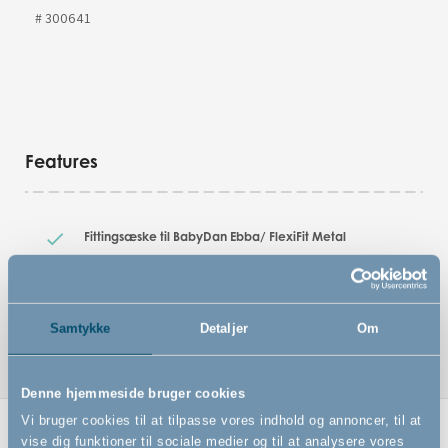
# 300641
Features
Fittingsæske til BabyDan Ebba/ FlexiFit Metal
Reservedele til sikkerhedsgitter
Fittingsæske til BabyDan FlexiFit Deluxe Wood
Samtykke
Detaljer
Om
Denne hjemmeside bruger cookies
Vi bruger cookies til at tilpasse vores indhold og annoncer, til at
vise dig funktioner til sociale medier og til at analysere vores