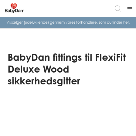
menu
Vi sælger (udelukkende) gennem vores
forhandlere, som du finder her.
BabyDan fittings til FlexiFit
Deluxe Wood
sikkerhedsgitter