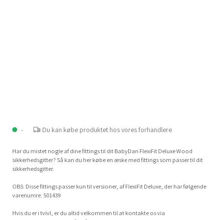
-
Du kan købe produktet hos vores forhandlere
Har du mistet nogle af dine fittings til dit BabyDan FlexiFit Deluxe Wood
sikkerhedsgitter? Så kan du her købe en æske med fittings som passer til dit
sikkerhedsgitter.
OBS: Disse fittings passer kun til versioner, af FlexiFit Deluxe, der har følgende
varenumre: 501439
Hvis du er i tvivl, er du altid velkommen til at kontakte os via