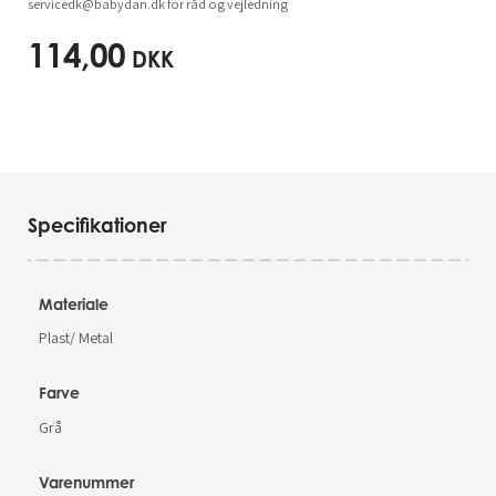
servicedk@babydan.dk
for råd og vejledning
114,00
DKK
Specifikationer
Materiale
Plast/ Metal
Farve
Grå
Varenummer