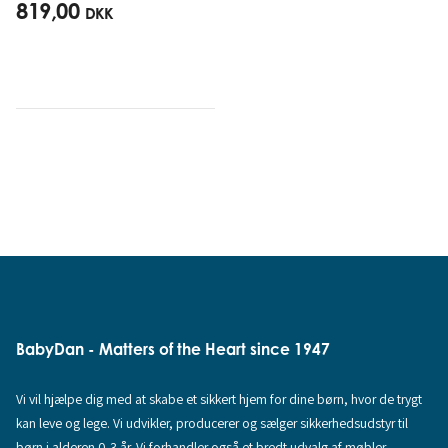
819,00
DKK
BabyDan - Matters of the Heart since 1947
Vi vil hjælpe dig med at skabe et sikkert hjem for dine børn, hvor de trygt
kan leve og lege. Vi udvikler, producerer og sælger sikkerhedsudstyr til
børn i alderen 0-3 år. Vi forhandler også et bredt udvalg af møbler,