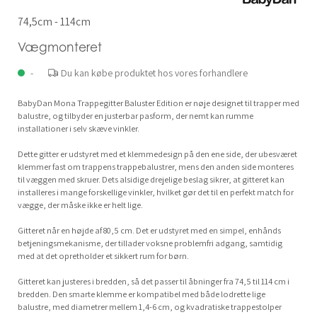
74,5cm - 114cm
Vægmonteret
-
Du kan købe produktet hos vores forhandlere
BabyDan Mona Trappegitter Baluster Edition er nøje designet til trapper med
balustre, og tilbyder en justerbar pasform, der nemt kan rumme
installationer i selv skæve vinkler.
Dette gitter er udstyret med et klemmedesign på den ene side, der ubesværet
klemmer fast om trappens trappebalustrer, mens den anden side monteres
til væggen med skruer. Dets alsidige drejelige beslag sikrer, at gitteret kan
installeres i mange forskellige vinkler, hvilket gør det til en perfekt match for
vægge, der måske ikke er helt lige.
Gitteret når en højde af 80,5 cm. Det er udstyret med en simpel, enhånds
betjeningsmekanisme, der tillader voksne problemfri adgang, samtidig
med at det opretholder et sikkert rum for børn.
Gitteret kan justeres i bredden, så det passer til åbninger fra 74,5 til 114 cm i
bredden. Den smarte klemme er kompatibel med både lodrette lige
balustre, med diametrer mellem 1,4-6 cm, og kvadratiske trappestolper