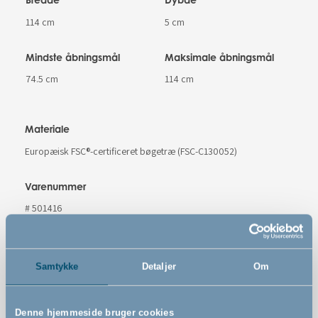
114 cm
5 cm
Mindste åbningsmål
Maksimale åbningsmål
74.5 cm
114 cm
Materiale
Europæisk FSC®-certificeret bøgetræ (FSC-C130052)
Varenummer
# 501416
Sikkerhedsstandard
EN 1930 : 2011
Samtykke
Detaljer
Om
Advarsler
Denne hjemmeside bruger cookies