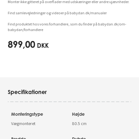
Monter ikke gitteret på overflader med udskæringer eller andre ujævnheder.
Find samlevejledninger og videoer på babydan.dk/manualer
Find produktet hos vores forhandlere, som du finder på babydan.dk/om-
babydan/forhandlere
899,00
DKK
Specifikationer
Monteringstype
Højde
Vægmonteret
80.5 cm
Bredde
Dybde