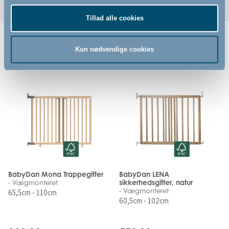
Tillad alle cookies
Relaterede produkter
Kun nødvendige cookies
BabyDan Mona Trappegitter
BabyDan LENA
sikkerhedsgitter, natur
- Vægmonteret
- Vægmonteret
65,5cm - 110cm
60,5cm - 102cm