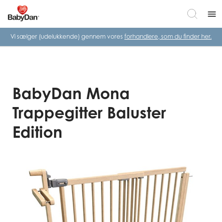
menu
Vi sælger (udelukkende) gennem vores
forhandlere, som du finder her.
BabyDan Mona
Trappegitter Baluster
Edition