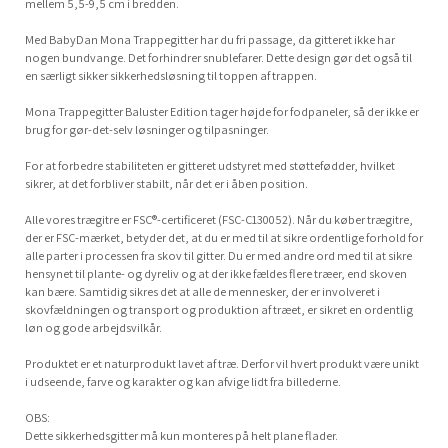
mellem 5,5-9,5 cm i bredden.
Med BabyDan Mona Trappegitter har du fri passage, da gitteret ikke har
nogen bundvange. Det forhindrer snublefarer. Dette design gør det også til
en særligt sikker sikkerhedsløsning til toppen af trappen.
Mona Trappegitter Baluster Edition tager højde for fodpaneler, så der ikke er
brug for gør-det-selv løsninger og tilpasninger.
For at forbedre stabiliteten er gitteret udstyret med støttefødder, hvilket
sikrer, at det forbliver stabilt, når det er i åben position.
Alle vores trægitre er FSC®-certificeret (FSC-C130052). Når du køber trægitre,
der er FSC-mærket, betyder det, at du er med til at sikre ordentlige forhold for
alle parter i processen fra skov til gitter. Du er med andre ord med til at sikre
hensynet til plante- og dyreliv og at der ikke fældes flere træer, end skoven
kan bære. Samtidig sikres det at alle de mennesker, der er involveret i
skovfældningen og transport og produktion af træet, er sikret en ordentlig
løn og gode arbejdsvilkår.
Produktet er et naturprodukt lavet af træ. Derfor vil hvert produkt være unikt
i udseende, farve og karakter og kan afvige lidt fra billederne.
OBS:
Dette sikkerhedsgitter må kun monteres på helt plane flader.