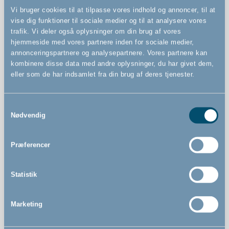
Vi bruger cookies til at tilpasse vores indhold og annoncer, til at
vise dig funktioner til sociale medier og til at analysere vores
trafik. Vi deler også oplysninger om din brug af vores
hjemmeside med vores partnere inden for sociale medier,
Features
annonceringspartnere og analysepartnere. Vores partnere kan
kombinere disse data med andre oplysninger, du har givet dem,
eller som de har indsamlet fra din brug af deres tjenester.
Sikkert klemme-design: Fastgøres sikkert til trappens
baluster
Samtykkevalg
Nødvendig
Fleksible drejebeslag muliggør vinklet montering
80,5 cm høj
Præferencer
Nem enhåndsbetjening
Passer til åbninger fra 74,5 til 114 cm
Statistik
EN 1930-certificeret
FSC®-certificeret sikkerhedsgitter (FSC-C130052)
Marketing