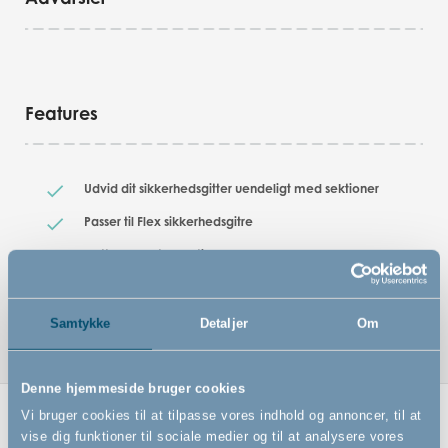
Features
Udvid dit sikkerhedsgitter uendeligt med sektioner
Passer til Flex sikkerhedsgitre
Dette er en stor sektion, som er 72 cm
Findes også i lille sektion, som er 33 cm
Samtykke
Detaljer
Om
Denne hjemmeside bruger cookies
Vi bruger cookies til at tilpasse vores indhold og annoncer, til at
Relaterede produkter
vise dig funktioner til sociale medier og til at analysere vores