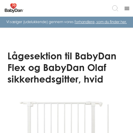
menu
Vi sælger (udelukkende) gennem vores
forhandlere, som du finder her.
Lågesektion til BabyDan
Flex og BabyDan Olaf
sikkerhedsgitter, hvid