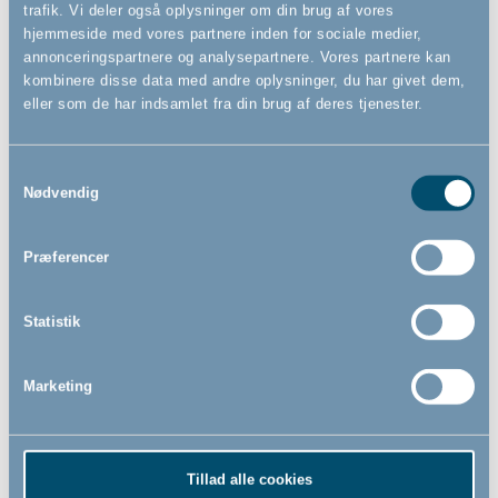
trafik. Vi deler også oplysninger om din brug af vores
hjemmeside med vores partnere inden for sociale medier,
annonceringspartnere og analysepartnere. Vores partnere kan
kombinere disse data med andre oplysninger, du har givet dem,
eller som de har indsamlet fra din brug af deres tjenester.
Samtykkevalg
Nødvendig
Præferencer
Forlænger BabyDan Flex &
BabyDan OLAF XX Wide
BabyDan OLAF
sikkerhedsgitter, hvid
sikkerhedsgitter 33 cm, hvid
-
BrændeovnsgitterRumdelerVægm
Statistik
90cm - 278cm
289,00
1.369,00
Marketing
DKK
DKK
Tillad alle cookies