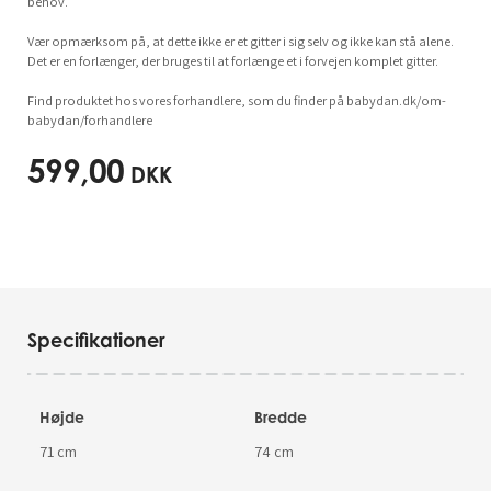
behov.
Vær opmærksom på, at dette ikke er et gitter i sig selv og ikke kan stå alene.
Det er en forlænger, der bruges til at forlænge et i forvejen komplet gitter.
Find produktet hos vores forhandlere, som du finder på babydan.dk/om-
babydan/forhandlere
599,00
DKK
Specifikationer
Højde
Bredde
71 cm
74 cm