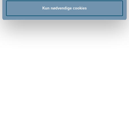
Kun nødvendige cookies
639,00
829,00
DKK
DKK
BabyDan Mona Trappegitter
BabyDan MultiDan
Baluster Edition
sikkerhedsgitter, hvid
- Vægmonteret
- Vægmonteret
74,5cm - 114cm
62,5cm - 106,8cm