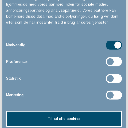
hjemmeside med vores partnere inden for sociale medier,
579,00
579,00
annonceringspartnere og analysepartnere. Vores partnere kan
DKK
DKK
kombinere disse data med andre oplysninger, du har givet dem,
eller som de har indsamlet fra din brug af deres tjenester.
Samtykkevalg
Nødvendig
Præferencer
Statistik
Marketing
BabyDan Maja
BabyDan Mona Trappegitter
sikkerhedsgitter, hvid, 80-86
- Vægmonteret
cm
- Presmonteret
65,5cm - 110cm
Tillad alle cookies
80cm - 86cm