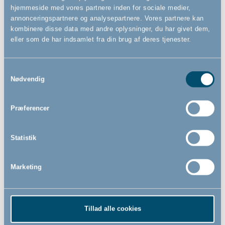
hjemmeside med vores partnere inden for sociale medier,
1.119,00
1.169,00
annonceringspartnere og analysepartnere. Vores partnere kan
DKK
DKK
kombinere disse data med andre oplysninger, du har givet dem,
eller som de har indsamlet fra din brug af deres tjenester.
Samtykkevalg
Nødvendig
Præferencer
Statistik
Marketing
BabyDan Premier
BabyDan Premier
sikkerhedsgitter ekstra bred,
sikkerhedsgitter ekstra bred,
144 cm, sort
158 cm, hvid
- Presmonteret
- Presmonteret
Tillad alle cookies
139cm - 144,8cm
151,8cm - 158cm