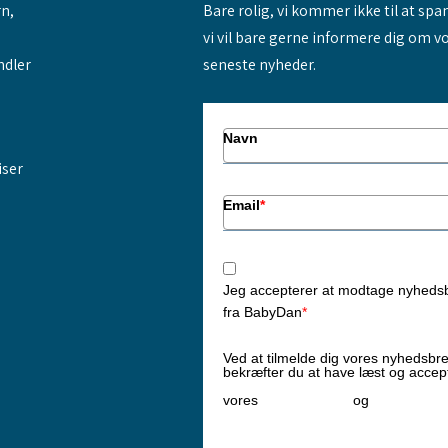
rn,
Bare rolig, vi kommer ikke til at sp
vi vil bare gerne informere dig om v
ndler
seneste nyheder.
Navn
iser
Email
*
Jeg accepterer at modtage nyheds
fra BabyDan
*
Ved at tilmelde dig vores nyhedsbr
bekræfter du at have læst og accep
Privatlivspolitik
Cookiepoliti
vores
og