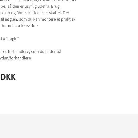
e, så den er usynlig udefra. Brug
åse op og åbne skuffen eller skabet. Der
 til nøglen, som du kan montere et praktisk
r barnets rækkevidde.
 1 x "nøgle"
ores forhandlere, som du finder på
dan/forhandlere
DKK