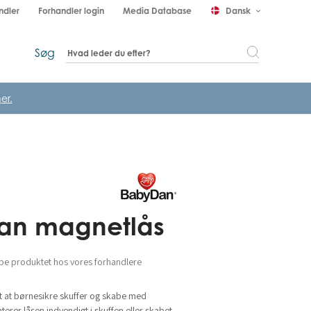
ndler
Forhandler login
Media Database
Dansk
keyboard_arrow_down
Søg
er.
an magnetlås
be produktet hos vores forhandlere
 at børnesikre skuffer og skabe med
erer låsen indvendigt i skuffen eller skabet