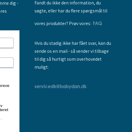
Fandt du ikke den information, du
amme dig -
søgte, eller har du flere spørgsmål til
ores
vores produkter? Prøv vores:
FAQ
Hvis du stadig ikke har fået svar, kan du
sende os en mail - så vender vi tilbage
til dig så hurtigt som overhovedet
muligt:
breve
servicedk@babydan.dk
ev
teret
k
.