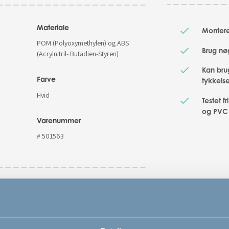
Materiale
Monteres
POM (Polyoxymethylen) og ABS
Brug nøg
(Acrylnitril- Butadien-Styren)
Kan bru
Farve
tykkels
Hvid
Testet f
og PVC
Varenummer
# 501563