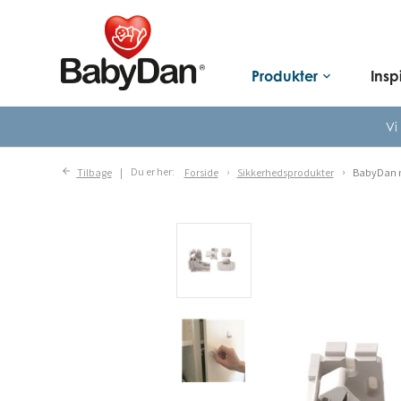
Produkter
Insp
keyboard_arrow_down
Vi
Tilbage
Du er her:
Forside
Sikkerhedsprodukter
BabyDan 