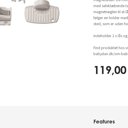
med selvklæbende tap
magnetnøglen til at l
følger en holder med
sted, som er uden fo
Indeholder 2 x lås og
Find produktet hos v
babydan.dk/om-baby
119,00
Features