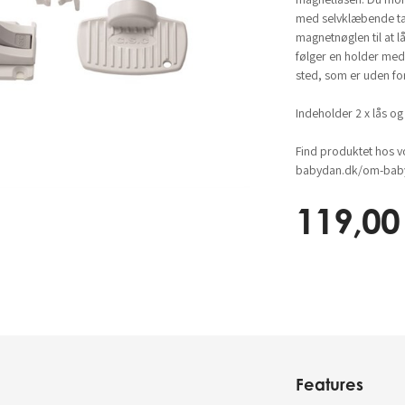
med selvklæbende tap
magnetnøglen til at l
følger en holder med
sted, som er uden fo
Indeholder 2 x lås og
Find produktet hos v
babydan.dk/om-baby
119,00
Features