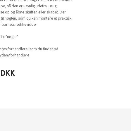
e, så den er usynlig udefra. Brug
åse op og åbne skuffen eller skabet. Der
 til nøglen, som du kan montere et praktisk
r barnets rækkevidde.
 1 x "nøgle"
ores forhandlere, som du finder på
dan/forhandlere
DKK