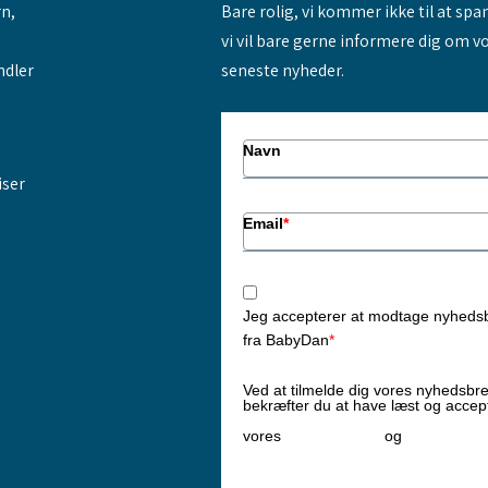
rn,
Bare rolig, vi kommer ikke til at sp
vi vil bare gerne informere dig om v
ndler
seneste nyheder.
Navn
iser
Email
*
Jeg accepterer at modtage nyheds
fra BabyDan
*
Ved at tilmelde dig vores nyhedsbr
bekræfter du at have læst og accep
Privatlivspolitik
Cookiepoliti
vores
og