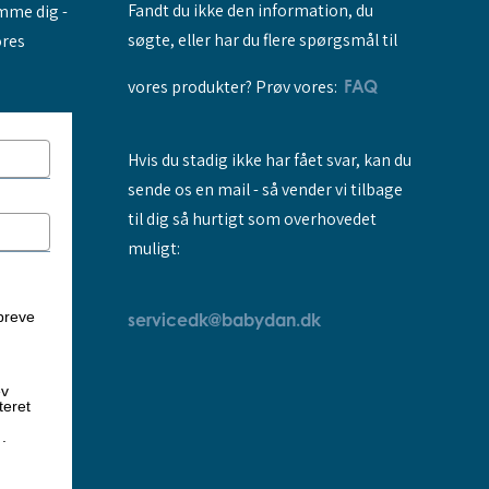
Fandt du ikke den information, du
amme dig -
søgte, eller har du flere spørgsmål til
ores
vores produkter? Prøv vores:
FAQ
Hvis du stadig ikke har fået svar, kan du
sende os en mail - så vender vi tilbage
til dig så hurtigt som overhovedet
muligt:
breve
servicedk@babydan.dk
ev
teret
k
.