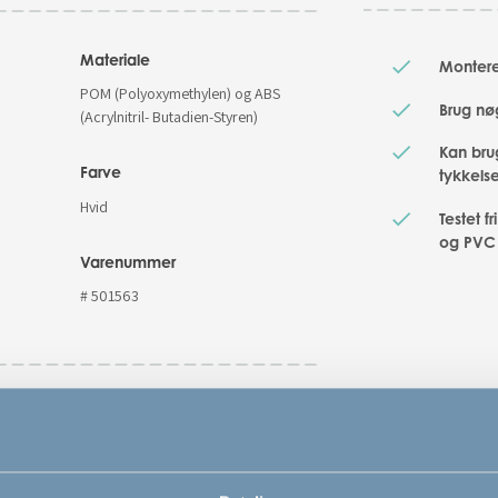
Materiale
Monteres
POM (Polyoxymethylen) og ABS
Brug nøg
(Acrylnitril- Butadien-Styren)
Kan bru
Farve
tykkels
Hvid
Testet f
og PVC
Varenummer
# 501563