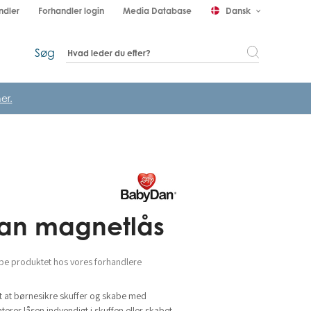
ndler
Forhandler login
Media Database
Dansk
keyboard_arrow_down
Søg
er.
an magnetlås
be produktet hos vores forhandlere
 at børnesikre skuffer og skabe med
erer låsen indvendigt i skuffen eller skabet