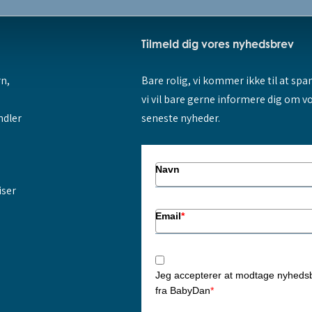
Tilmeld dig vores nyhedsbrev
rn,
Bare rolig, vi kommer ikke til at sp
vi vil bare gerne informere dig om v
ndler
seneste nyheder.
Navn
iser
Email
*
Jeg accepterer at modtage nyheds
fra BabyDan
*