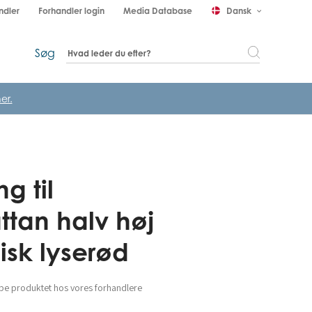
ndler
Forhandler login
Media Database
Dansk
keyboard_arrow_down
Søg
er.
g til
tan halv høj
isk lyserød
be produktet hos vores forhandlere