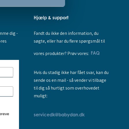
Hjælp & support
Fandt du ikke den information, du
amme dig -
søgte, eller har du flere spørgsmål til
ores
vores produkter? Prøv vores:
FAQ
Hvis du stadig ikke har fået svar, kan du
sende os en mail - så vender vi tilbage
til dig så hurtigt som overhovedet
muligt:
breve
servicedk@babydan.dk