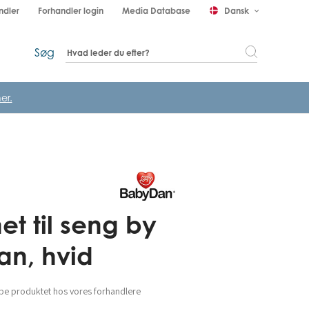
ndler
Forhandler login
Media Database
Dansk
keyboard_arrow_down
Søg
er.
et til seng by
n, hvid
be produktet hos vores forhandlere