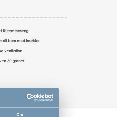
et til tremmeseng
r dit barn mod insekter
od ventilation
ved 30 grader
Om