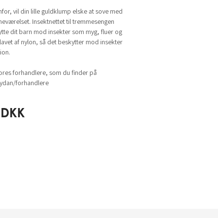
for, vil din lille guldklump elske at sove med
neværelset. Insektnettet til tremmesengen
tte dit barn mod insekter som myg, fluer og
 lavet af nylon, så det beskytter mod insekter
ion.
ores forhandlere, som du finder på
dan/forhandlere
DKK