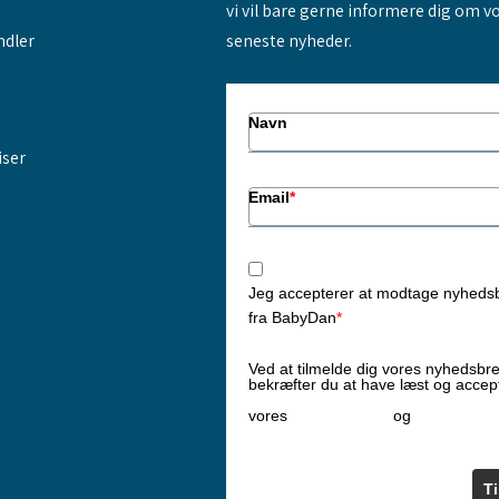
vi vil bare gerne informere dig om v
ndler
seneste nyheder.
Navn
iser
Email
*
Jeg accepterer at modtage nyheds
fra BabyDan
*
Ved at tilmelde dig vores nyhedsbr
bekræfter du at have læst og accep
Privatlivspolitik
Cookiepoliti
vores
og
T