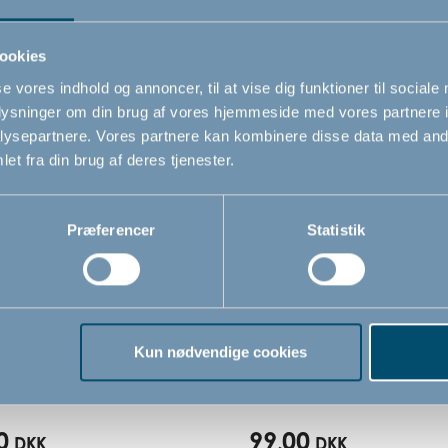
Relaterede produkter
ookies
se vores indhold og annoncer, til at vise dig funktioner til sociale
oplysninger om din brug af vores hjemmeside med vores partnere i
ysepartnere. Vores partnere kan kombinere disse data med andr
et fra din brug af deres tjenester.
Præferencer
Statistik
myggenet til barnevogn
Myggenet til barnevogn
Kun nødvendige cookies
Dan, sort
BabyDan, sort
0
99,00
DKK
DKK