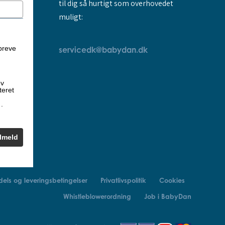
til dig så hurtigt som overhovedet
muligt:
breve
servicedk@babydan.dk
ev
teret
k
.
ilmeld
els og leveringsbetingelser
Privatlivspolitik
Cookies
Whistleblowerordning
Job i BabyDan