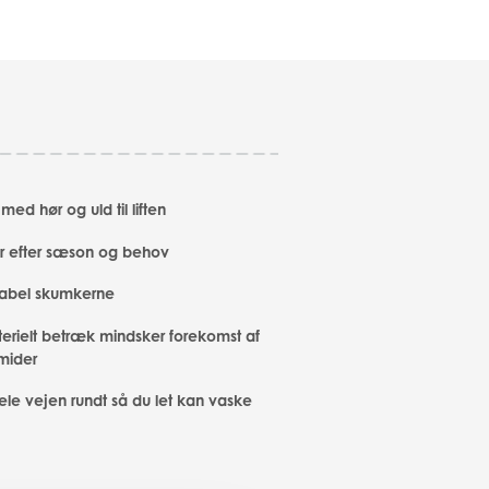
ed hør og uld til liften
 efter sæson og behov
abel skumkerne
terielt betræk mindsker forekomst af
mider
ele vejen rundt så du let kan vaske