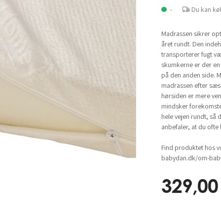
-
Du kan kø
Madrassen sikrer opti
året rundt. Den inde
transporterer fugt v
skumkerne er der en
på den anden side. 
madrassen efter sæs
hørsiden er mere vent
mindsker forekomste
hele vejen rundt, så d
anbefaler, at du ofte
Find produktet hos v
babydan.dk/om-baby
329,00