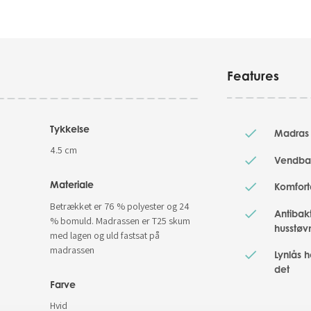
Features
Tykkelse
Madras m
4.5 cm
Vendbar
Materiale
Komfort
Betrækket er 76 % polyester og 24
Antibak
% bomuld. Madrassen er T25 skum
husstøv
med lagen og uld fastsat på
madrassen
Lynlås h
det
Farve
Hvid