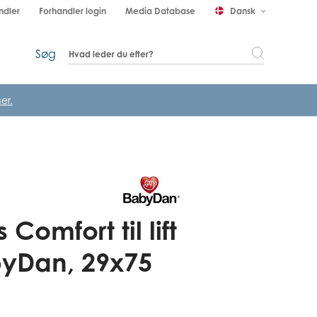
ndler
Forhandler login
Media Database
Dansk
keyboard_arrow_down
Søg
er.
Comfort til lift
yDan, 29x75