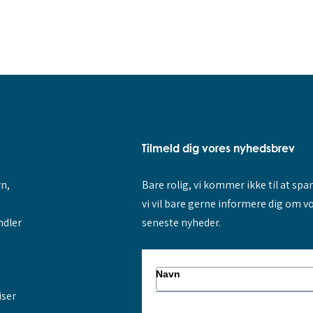
Tilmeld dig vores nyhedsbrev
rn,
Bare rolig, vi kommer ikke til at sp
vi vil bare gerne informere dig om v
ndler
seneste nyheder.
Navn
iser