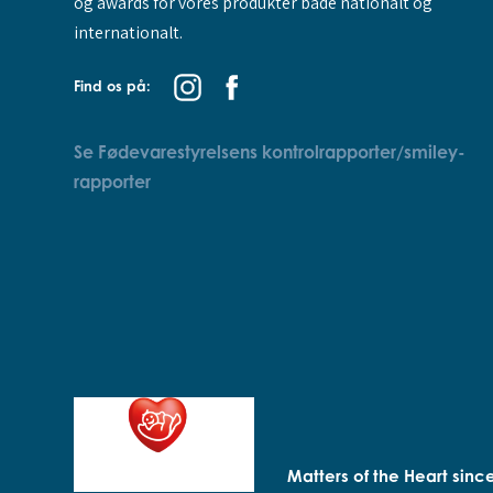
og awards for vores produkter både nationalt og
internationalt.
Find os på:
Se Fødevarestyrelsens kontrolrapporter/smiley-
rapporter
Matters of the Heart sinc