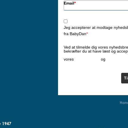
Email
*
Jeg accepterer at modtage nyheds
fra BabyDan
*
Ved at tilmelde dig vores nyhedsbr
bekræfter du at have læst og accep
Privatlivspolitik
Cookiepoliti
vores
og
T
Hand
e 1947