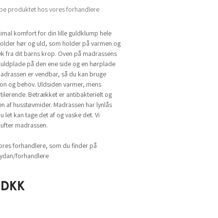
be produktet hos vores forhandlere
mal komfort for din lille guldklump hele
holder hør og uld, som holder på varmen og
æk fra dit barns krop. Oven på madrassens
 uldplade på den ene side og en hørplade
Madrassen er vendbar, så du kan bruge
on og behov. Uldsiden varmer, mens
ilerende. Betrækket er antibakterielt og
n af husstøvmider. Madrassen har lynlås
u let kan tage det af og vaske det. Vi
 lufter madrassen.
ores forhandlere, som du finder på
dan/forhandlere
DKK