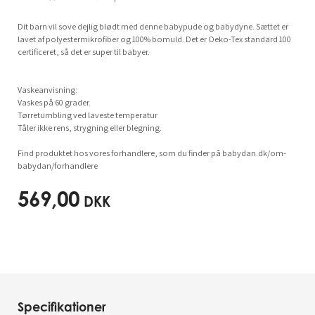
Dit barn vil sove dejlig blødt med denne babypude og babydyne. Sættet er
lavet af polyestermikrofiber og 100% bomuld. Det er Oeko-Tex standard 100
certificeret, så det er super til babyer.
Vaskeanvisning:
Vaskes på 60 grader.
Tørretumbling ved laveste temperatur
Tåler ikke rens, strygning eller blegning.
Find produktet hos vores forhandlere, som du finder på babydan.dk/om-
babydan/forhandlere
569,00
DKK
Specifikationer