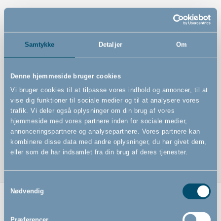
Features
Samtykke
Detaljer
Om
Babypude og Babydyne
Denne hjemmeside bruger cookies
Polyestermicrofiber i høj kvalitet
Vi bruger cookies til at tilpasse vores indhold og annoncer, til at
Lavet af 100% bomuld, så puden og dynen er meget
vise dig funktioner til sociale medier og til at analysere vores
bløde
trafik. Vi deler også oplysninger om din brug af vores
Oeko-Tex standard 100 certificeret
hjemmeside med vores partnere inden for sociale medier,
annonceringspartnere og analysepartnere. Vores partnere kan
Mål: 67 x 100 cm/40 x 45 cm
kombinere disse data med andre oplysninger, du har givet dem,
eller som de har indsamlet fra din brug af deres tjenester.
Samtykkevalg
Nødvendig
Relaterede produkter
Præferencer