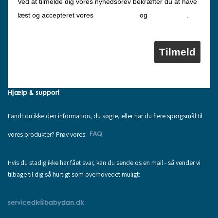
Ved at tilmelde dig vores nyhedsbrev bekræfter du at have
Privatlivspolitik
Cookiepolitik
læst og accepteret vores
og
.
Tilmeld
Hjælp & support
Fandt du ikke den information, du søgte, eller har du flere spørgsmål til
vores produkter? Prøv vores:
FAQ
Hvis du stadig ikke har fået svar, kan du sende os en mail - så vender vi
tilbage til dig så hurtigt som overhovedet muligt:
servicedk@babydan.dk