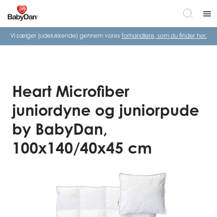
menu
Vi sælger (udelukkende) gennem vores
forhandlere, som du finder her.
Heart Microfiber
juniordyne og juniorpude
by BabyDan,
100x140/40x45 cm