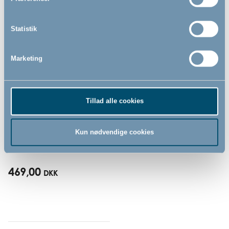
Statistik
Marketing
Tillad alle cookies
Heart Microfiber babydyne
og babypude by BabyDan,
67x100/40x45 cm
Kun nødvendige cookies
469,00
DKK