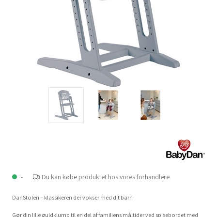
-
Du kan købe produktet hos vores forhandlere
DanStolen – klassikeren der vokser med dit barn
Gør din lille guldklump til en del af familiens måltider ved spisebordet med