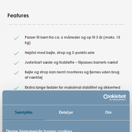
Features
Passer til børn fra ca. 6 måneder og op til 3 år (maks. 15
kg)
Højstol med bøjle, strop og 3-punkts sele
Justerbart sæde og fodstøtte – tilpasses barnets vækst
Bøjle og strop kan nemt monteres og fjernes uden brug
af værktøj
Ekstra lange fødder for maksimal stabilitet og sikkerhed
Kan suppleres med DanTray-bakkebord i matchende
farver (sælges separat)
Passer til børn fra ca. 6 måneder og op til 3 år (maks. 15
Samtykke
Detaljer
Om
kg)
Denne hjemmeside bruger cookies