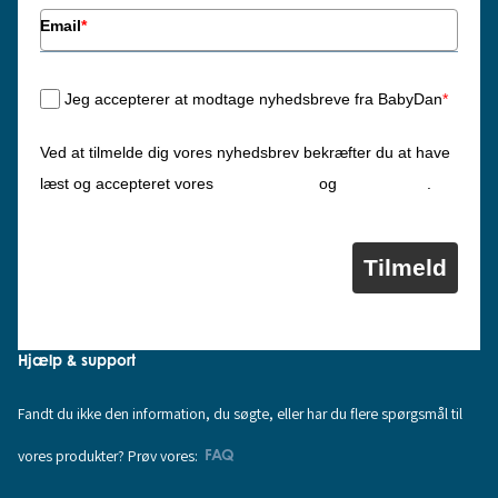
Email
*
Jeg accepterer at modtage nyhedsbreve fra BabyDan
*
Ved at tilmelde dig vores nyhedsbrev bekræfter du at have
Privatlivspolitik
Cookiepolitik
læst og accepteret vores
og
.
Tilmeld
Hjælp & support
Fandt du ikke den information, du søgte, eller har du flere spørgsmål til
vores produkter? Prøv vores:
FAQ