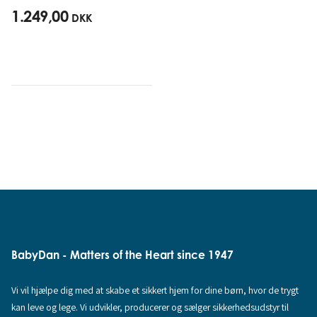
1.249,00
DKK
BabyDan - Matters of the Heart since 1947
Vi vil hjælpe dig med at skabe et sikkert hjem for dine børn, hvor de trygt
kan leve og lege. Vi udvikler, producerer og sælger sikkerhedsudstyr til