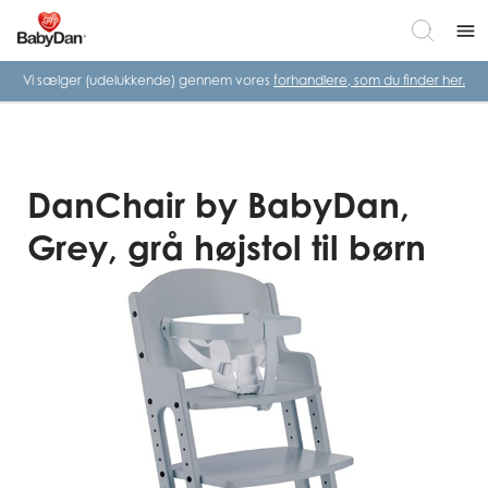
menu
Vi sælger (udelukkende) gennem vores
forhandlere, som du finder her.
DanChair by BabyDan,
Grey, grå højstol til børn