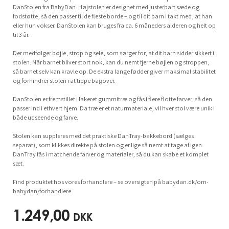
DanStolen fra BabyDan. Højstolen er designet med justerbart sæde og
fodstøtte, så den passer til de fleste borde – og til dit barn i takt med, at han
eller hun vokser. DanStolen kan bruges fra ca. 6 måneders alderen og helt op
til 3 år.
Der medfølger bøjle, strop og sele, som sørger for, at dit barn sidder sikkert i
stolen. Når barnet bliver stort nok, kan du nemt fjerne bøjlen og stroppen,
så barnet selv kan kravle op. De ekstra lange fødder giver maksimal stabilitet
og forhindrer stolen i at tippe bagover.
DanStolen er fremstillet i lakeret gummitræ og fås i flere flotte farver, så den
passer ind i ethvert hjem. Da træ er et naturmateriale, vil hver stol være unik i
både udseende og farve.
Stolen kan suppleres med det praktiske DanTray-bakkebord (sælges
separat), som klikkes direkte på stolen og er lige så nemt at tage af igen.
DanTray fås i matchende farver og materialer, så du kan skabe et komplet
sæt.
Find produktet hos vores forhandlere – se oversigten på babydan.dk/om-
babydan/forhandlere
1.249,00
DKK