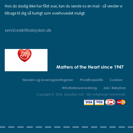
Hvis du stadig ikke har fået svar, kan du sende os en mail - så vender vi
tilbage til dig så hurtigt som overhovedet muligt:
servicedk@babydan.dk
Matters of the Heart since 1947
Handels og leveringsbetingelser
Privatlivspolitik
Cookies
Whistleblowerordning
Job i BabyDan
Copyright © 2026 BabyDan A/S. Alle rettigheder forbeholdt.