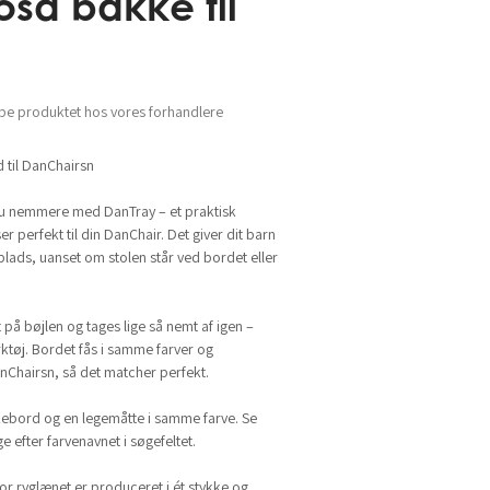
osa bakke til
be produktet hos vores forhandlere
 til DanChairsn
u nemmere med DanTray – et praktisk
 perfekt til din DanChair. Det giver dit barn
plads, uanset om stolen står ved bordet eller
på bøjlen og tages lige så nemt af igen –
ktøj. Bordet fås i samme farver og
Chairsn, så det matcher perfekt.
kkebord og en legemåtte i samme farve. Se
e efter farvenavnet i søgefeltet.
or ryglænet er produceret i ét stykke og