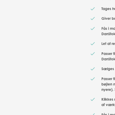
Tages hu
Giver b
Fås i m
DanStol
Let at 
Passer 
DanStol
Sælges 
Passer 
bøjlen 
nyere).
Klikkes
af værk
Fås i m