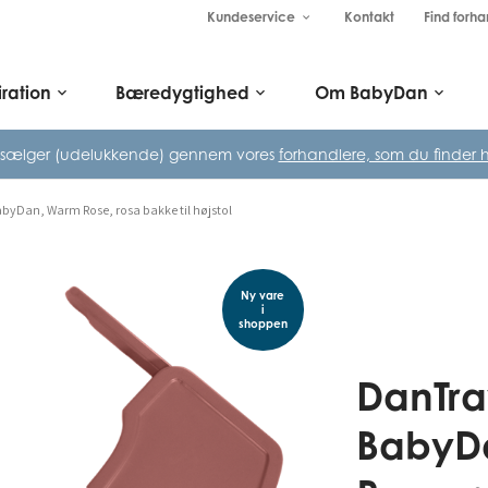
Kundeservice
Kontakt
Find forha
keyboard_arrow_down
iration
Bæredygtighed
Om BabyDan
keyboard_arrow_down
keyboard_arrow_down
keyboard_arrow_down
 sælger (udelukkende) gennem vores
forhandlere, som du finder h
byDan, Warm Rose, rosa bakke til højstol
Ny vare
i
shoppen
DanTra
BabyD