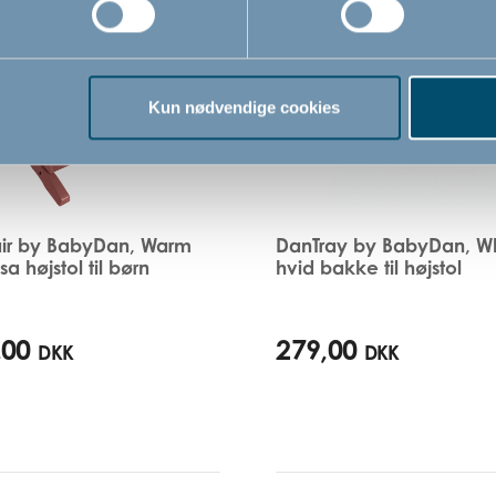
i
shoppen
Kun nødvendige cookies
ir by BabyDan, Warm
DanTray by BabyDan, Wh
sa højstol til børn
hvid bakke til højstol
,00
279,00
DKK
DKK