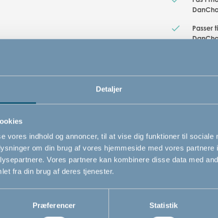
DanChai
Passer 
DanCha
Passer 
produce
vha. pl
separat
Detaljer
ookies
se vores indhold og annoncer, til at vise dig funktioner til sociale
oplysninger om din brug af vores hjemmeside med vores partnere i
ysepartnere. Vores partnere kan kombinere disse data med andr
Relaterede produkter
et fra din brug af deres tjenester.
Præferencer
Statistik
Ny vare