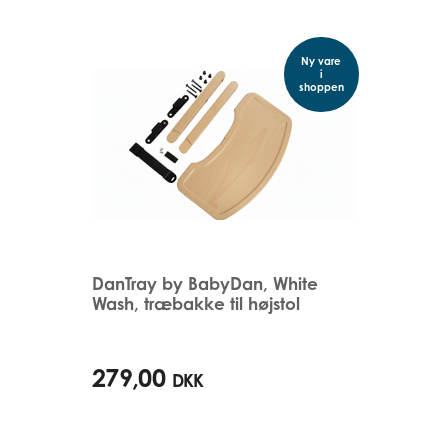
Ny vare
i
shoppen
DanTray by BabyDan, White
Wash, træbakke til højstol
279,00
DKK