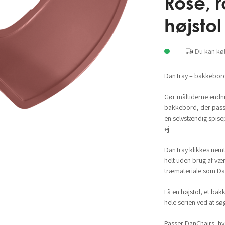
Rose, r
højstol
-
Du kan kø
DanTray – bakkebord
Gør måltiderne endn
bakkebord, der passer
en selvstændig spise
ej.
DanTray klikkes nemt 
helt uden brug af vær
træmateriale som Dan
Få en højstol, et ba
hele serien ved at søg
Passer DanChairs, hv