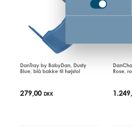
i
shoppen
DanTray by BabyDan, Dusty
DanCha
Blue, blå bakke til højstol
Rose, ro
279,00
1.249
DKK