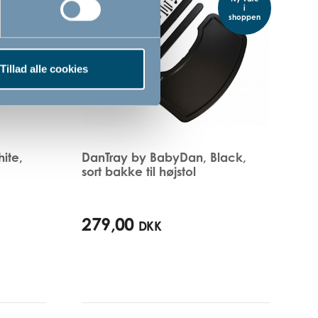
i
i
shoppen
shoppen
Tillad alle cookies
ite,
DanTray by BabyDan, Black,
sort bakke til højstol
279,00
DKK