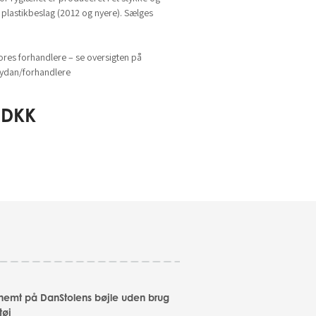
 plastikbeslag (2012 og nyere). Sælges
ores forhandlere – se oversigten på
dan/forhandlere
DKK
 nemt på DanStolens bøjle uden brug
tøj