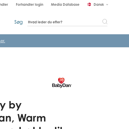
ndler
Forhandler login
Media Database
Dansk
keyboard_arrow_down
Søg
er.
y by
an, Warm