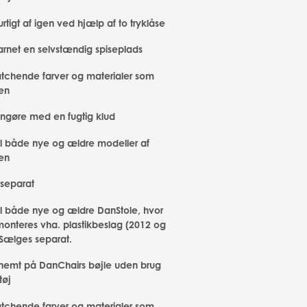
rtigt af igen ved hjælp af to tryklåse
arnet en selvstændig spiseplads
atchende farver og materialer som
en
rengøre med en fugtig klud
til både nye og ældre modeller af
en
separat
til både nye og ældre DanStole, hvor
monteres vha. plastikbeslag (2012 og
 Sælges separat.
 nemt på DanChairs bøjle uden brug
tøj
atchende farver og materialer som