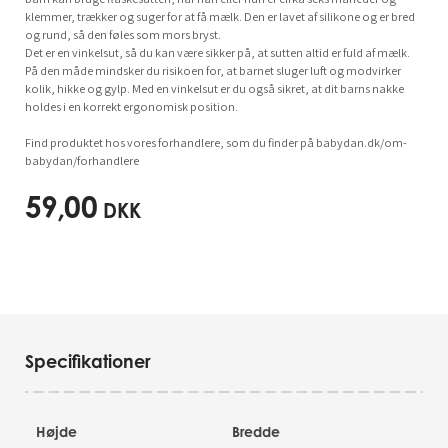
klemmer, trækker og suger for at få mælk. Den er lavet af silikone og er bred
og rund, så den føles som mors bryst.
Det er en vinkelsut, så du kan være sikker på, at sutten altid er fuld af mælk.
På den måde mindsker du risikoen for, at barnet sluger luft og modvirker
kolik, hikke og gylp. Med en vinkelsut er du også sikret, at dit barns nakke
holdes i en korrekt ergonomisk position.
Find produktet hos vores forhandlere, som du finder på babydan.dk/om-
babydan/forhandlere
59,00
DKK
Specifikationer
Højde
Bredde