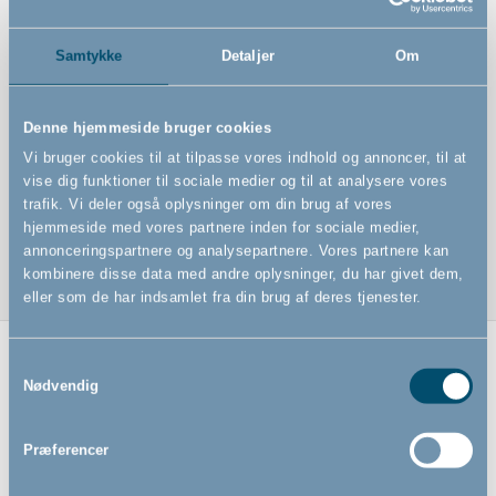
Features
Samtykke
Detaljer
Om
Denne hjemmeside bruger cookies
Flaskesut 6m+
Vi bruger cookies til at tilpasse vores indhold og annoncer, til at
Indeholder 2 stk
vise dig funktioner til sociale medier og til at analysere vores
trafik. Vi deler også oplysninger om din brug af vores
Fremstillet i silikone
hjemmeside med vores partnere inden for sociale medier,
annonceringspartnere og analysepartnere. Vores partnere kan
kombinere disse data med andre oplysninger, du har givet dem,
eller som de har indsamlet fra din brug af deres tjenester.
Samtykkevalg
Relaterede produkter
Nødvendig
Præferencer