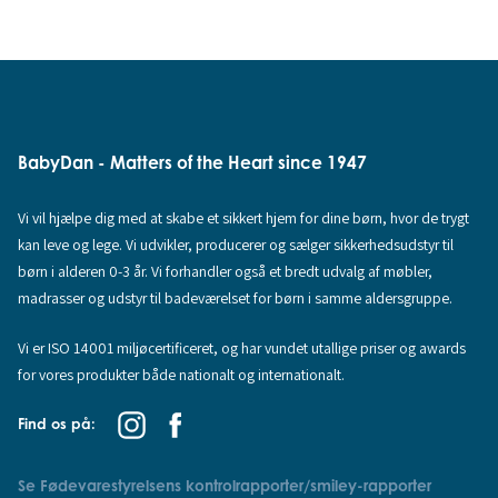
BabyDan - Matters of the Heart since 1947
Vi vil hjælpe dig med at skabe et sikkert hjem for dine børn, hvor de trygt
kan leve og lege. Vi udvikler, producerer og sælger sikkerhedsudstyr til
børn i alderen 0-3 år. Vi forhandler også et bredt udvalg af møbler,
madrasser og udstyr til badeværelset for børn i samme aldersgruppe.
Vi er ISO 14001 miljøcertificeret, og har vundet utallige priser og awards
for vores produkter både nationalt og internationalt.
Find os på:
Se Fødevarestyrelsens kontrolrapporter/smiley-rapporter