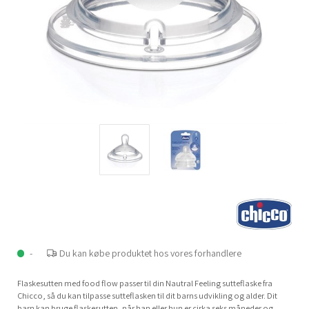
-
Du kan købe produktet hos vores forhandlere
Flaskesutten med food flow passer til din Nautral Feeling sutteflaske fra
Chicco, så du kan tilpasse sutteflasken til dit barns udvikling og alder. Dit
barn kan bruge flaskesutten, når han eller hun er cirka seks måneder og