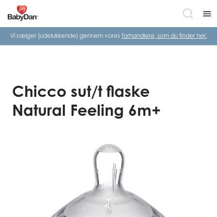
menu
Vi sælger (udelukkende) gennem vores
forhandlere, som du finder her.
Chicco sut/t flaske
Natural Feeling 6m+