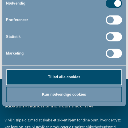
Nødvendig
49,00
DKK
Præferencer
Statistik
Marketing
Tillad alle cookies
Kun nødvendige cookies
BabyDan - Matters of the Heart since 1947
Vi vil hjælpe dig med at skabe et sikkert hjem for dine børn, hvor de trygt
kan leve og lege. Vi udvikler, producerer og sælger sikkerhedsudstyr til