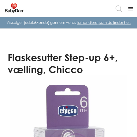
menu
Vi sælger (udelukkende) gennem vores
forhandlere, som du finder her.
Flaskesutter Step-up 6+,
vælling, Chicco