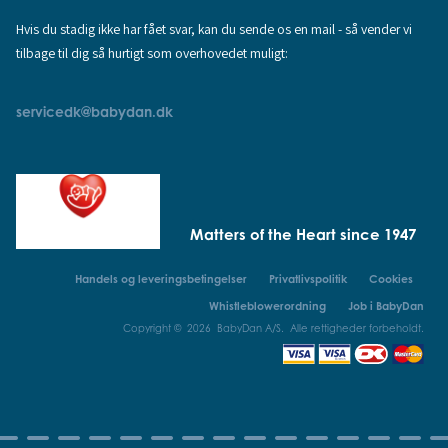
Hvis du stadig ikke har fået svar, kan du sende os en mail - så vender vi
tilbage til dig så hurtigt som overhovedet muligt:
servicedk@babydan.dk
Matters of the Heart since 1947
Handels og leveringsbetingelser
Privatlivspolitik
Cookies
Whistleblowerordning
Job i BabyDan
Copyright © 2026 BabyDan A/S. Alle rettigheder forbeholdt.