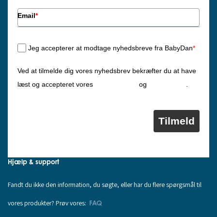
Email
*
Jeg accepterer at modtage nyhedsbreve fra BabyDan
*
Ved at tilmelde dig vores nyhedsbrev bekræfter du at have
Privatlivspolitik
Cookiepolitik
læst og accepteret vores
og
.
Tilmeld
Hjælp & support
Fandt du ikke den information, du søgte, eller har du flere spørgsmål til
vores produkter? Prøv vores:
FAQ