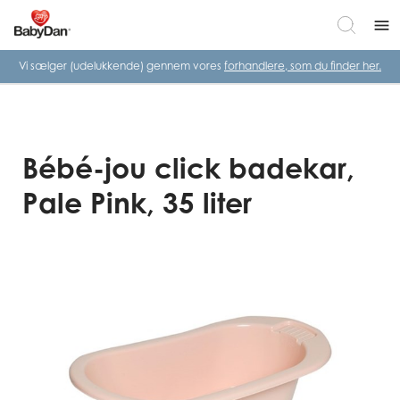
menu
Vi sælger (udelukkende) gennem vores
forhandlere, som du finder her.
Bébé-jou click badekar,
Pale Pink, 35 liter