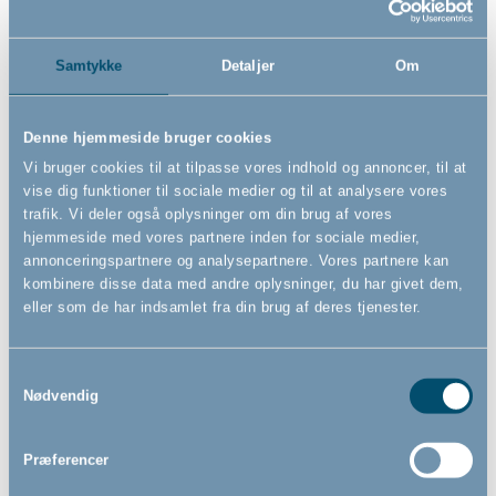
shoppen
Samtykke
Detaljer
Om
Denne hjemmeside bruger cookies
Bébé-jou Aquaduck
Bébé-jou badetermometer,
Vi bruger cookies til at tilpasse vores indhold og annoncer, til at
badestol, Breeze Green
Pale Pink
vise dig funktioner til sociale medier og til at analysere vores
trafik. Vi deler også oplysninger om din brug af vores
hjemmeside med vores partnere inden for sociale medier,
annonceringspartnere og analysepartnere. Vores partnere kan
kombinere disse data med andre oplysninger, du har givet dem,
499,00
99,00
DKK
DKK
eller som de har indsamlet fra din brug af deres tjenester.
Samtykkevalg
Nødvendig
Præferencer