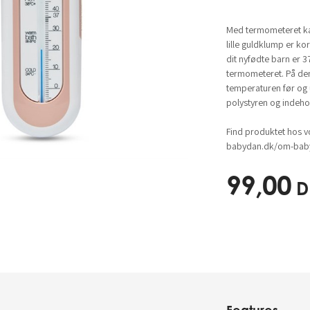
Med termometeret kan
lille guldklump er ko
dit nyfødte barn er 
termometeret. På den
temperaturen før og 
polystyren og indehol
Find produktet hos v
babydan.dk/om-baby
99,00
D