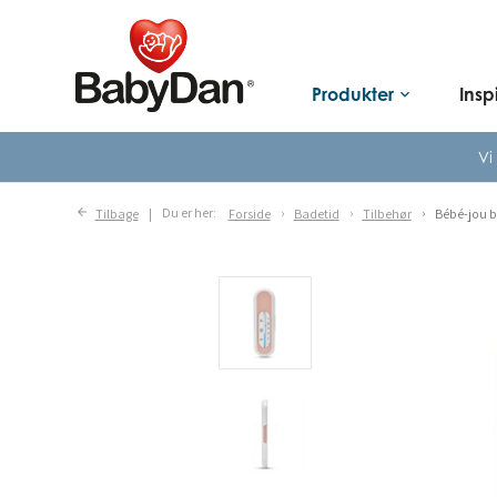
Produkter
Insp
keyboard_arrow_down
Vi
Tilbage
Du er her:
Forside
Badetid
Tilbehør
Bébé-jou b