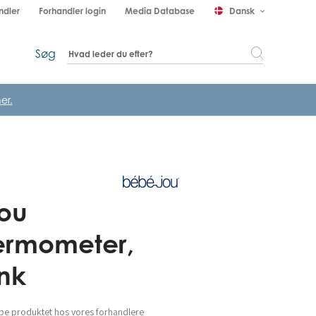
ndler
Forhandler login
Media Database
Dansk
keyboard_arrow_down
Søg
er.
ou
ermometer,
ink
be produktet hos vores forhandlere