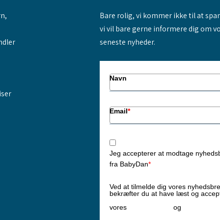
rn,
Bare rolig, vi kommer ikke til at sp
vi vil bare gerne informere dig om v
ndler
seneste nyheder.
Navn
iser
Email
*
Jeg accepterer at modtage nyheds
fra BabyDan
*
Ved at tilmelde dig vores nyhedsbr
bekræfter du at have læst og accep
Privatlivspolitik
Cookiepoliti
vores
og