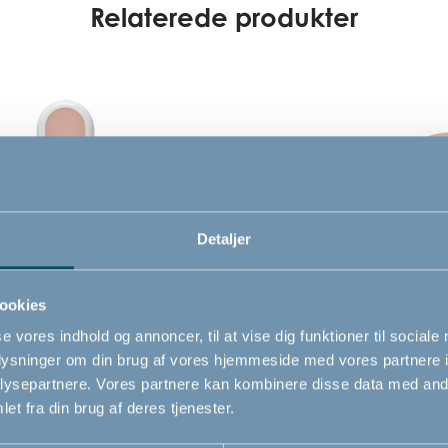
Relaterede produkter
Detaljer
ookies
ou badetermometer,
Bébé-jou Aquasit, Pale 
se vores indhold og annoncer, til at vise dig funktioner til sociale
nk
oplysninger om din brug af vores hjemmeside med vores partnere i
ysepartnere. Vores partnere kan kombinere disse data med andr
et fra din brug af deres tjenester.
229,00
DKK
DKK