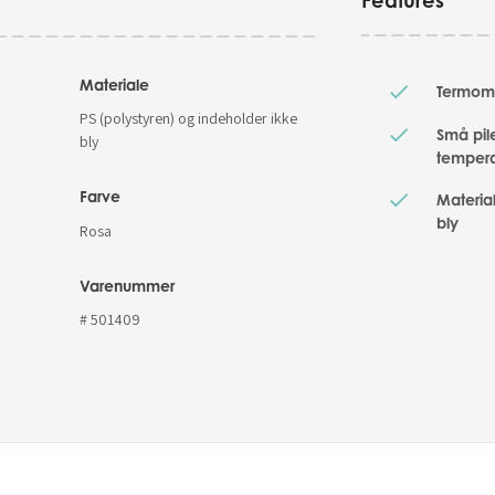
Features
Materiale
Termome
PS (polystyren) og indeholder ikke
Små pil
bly
temperat
Farve
Materia
bly
Rosa
Varenummer
# 501409