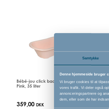
Samtykke
Denne hjemmeside bruger c
Bébé-jou click badekar, Pale
Bébé-j
Vi bruger cookies til at tilpas
Pink, 35 liter
Pale Pi
vores trafik. Vi deler også 
annonceringspartnere og anal
dem, eller som de har indsaml
359,00
99,00
DKK