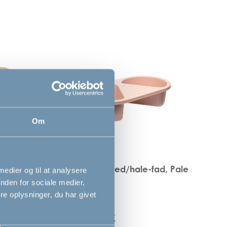
Om
Pink
Bébé-jou hoved/hale-fad, Pale
 medier og til at analysere
Pink
nden for sociale medier,
e oplysninger, du har givet
139,00
DKK