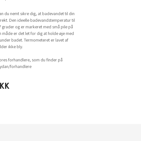
 du nemt sikre dig, at badevandet til din
rrekt. Den ideelle badevandstemperatur til
37 grader og er markeret med små pile på
 måde er det let for dig at holde øje med
under badet. Termometeret er lavet af
der ikke bly.
ores forhandlere, som du finder på
dan/forhandlere
KK