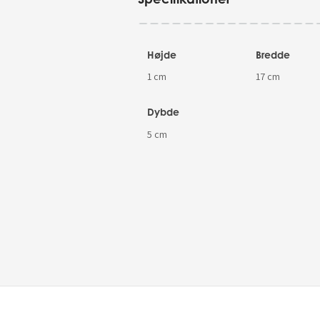
Højde
Bredde
1 cm
17 cm
Dybde
5 cm