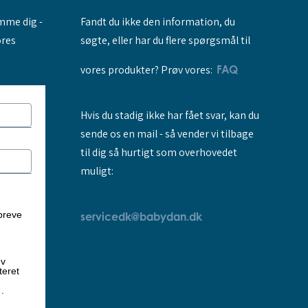
Fandt du ikke den information, du
amme dig -
søgte, eller har du flere spørgsmål til
ores
vores produkter? Prøv vores:
FAQ
Hvis du stadig ikke har fået svar, kan du
sende os en mail - så vender vi tilbage
til dig så hurtigt som overhovedet
muligt:
breve
servicedk@babydan.dk
ev
teret
k
.