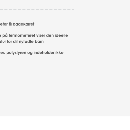
ter til badekarret
e på termometeret viser den ideelle
ur for dit nyfødte barn
ler: polystyren og indeholder ikke