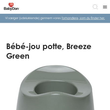
menu
Vi sælger (udelukkende) gennem vores
forhandlere, som du finder her.
Bébé-jou potte, Breeze
Green