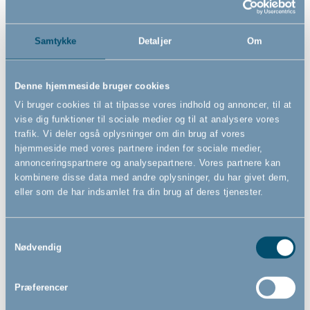
Samtykke
Detaljer
Om
Denne hjemmeside bruger cookies
Bébé-jou justerbart
Bébé-jou skammel, Breeze
Vi bruger cookies til at tilpasse vores indhold og annoncer, til at
toiletsæde, Breeze Green
Green
vise dig funktioner til sociale medier og til at analysere vores
trafik. Vi deler også oplysninger om din brug af vores
hjemmeside med vores partnere inden for sociale medier,
annonceringspartnere og analysepartnere. Vores partnere kan
kombinere disse data med andre oplysninger, du har givet dem,
229,00
179,00
DKK
DKK
eller som de har indsamlet fra din brug af deres tjenester.
Samtykkevalg
Nødvendig
Præferencer