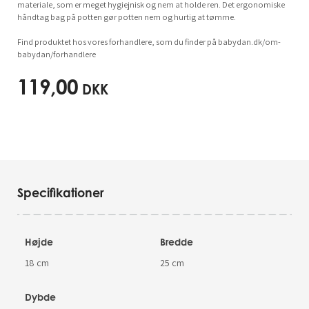
materiale, som er meget hygiejnisk og nem at holde ren. Det ergonomiske
håndtag bag på potten gør potten nem og hurtig at tømme.
Find produktet hos vores forhandlere, som du finder på babydan.dk/om-
babydan/forhandlere
119,00
DKK
Specifikationer
Højde
Bredde
18 cm
25 cm
Dybde