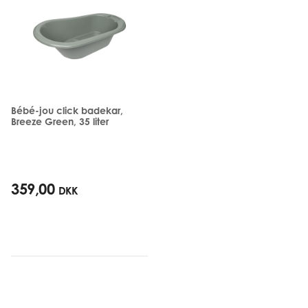
Bébé-jou click badekar,
Breeze Green, 35 liter
359,00
DKK