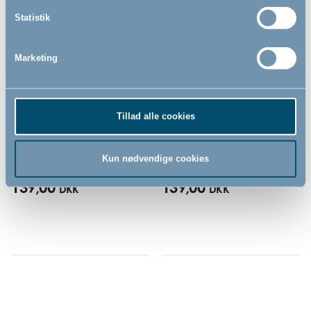
Statistik
Marketing
Bébé-jou kam og børste sæt,
Bébé-jou hoved/hale-fad,
Tillad alle cookies
Breeze Green
Breeze Green
Kun nødvendige cookies
139,00
139,00
DKK
DKK