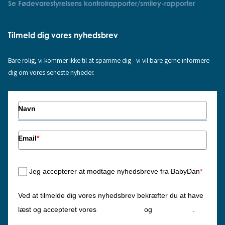
Se Fødevarestyrelsens kontrolrapporter/smiley-rapporter
Tilmeld dig vores nyhedsbrev
Bare rolig, vi kommer ikke til at spamme dig - vi vil bare gerne informere
dig om vores seneste nyheder.
Navn
Email
*
Jeg accepterer at modtage nyhedsbreve fra BabyDan
*
Ved at tilmelde dig vores nyhedsbrev bekræfter du at have
Privatlivspolitik
Cookiepolitik
læst og accepteret vores
og
.