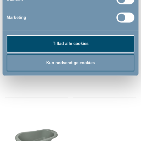
Marketing
Bébé-jou kam og børste sæt,
Bébé-jou hoved/hale-fad,
Breeze Green
Breeze Green
Tillad alle cookies
Kun nødvendige cookies
139,00
139,00
DKK
DKK