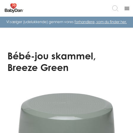
menu
Vi sælger (udelukkende) gennem vores
forhandlere, som du finder her.
Bébé-jou skammel,
Breeze Green