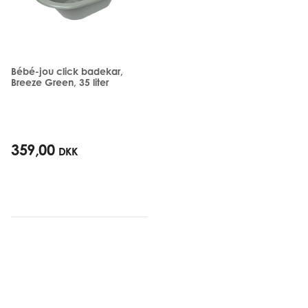
Bébé-jou click badekar,
Breeze Green, 35 liter
359,00
DKK