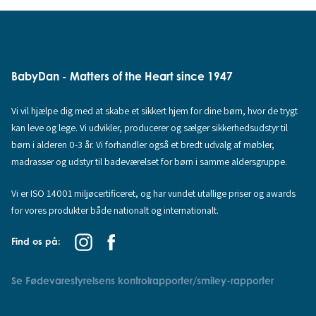
BabyDan - Matters of the Heart since 1947
Vi vil hjælpe dig med at skabe et sikkert hjem for dine børn, hvor de trygt
kan leve og lege. Vi udvikler, producerer og sælger sikkerhedsudstyr til
børn i alderen 0-3 år. Vi forhandler også et bredt udvalg af møbler,
madrasser og udstyr til badeværelset for børn i samme aldersgruppe.
Vi er ISO 14001 miljøcertificeret, og har vundet utallige priser og awards
for vores produkter både nationalt og internationalt.
Find os på:
Se Fødevarestyrelsens kontrolrapporter/smiley-rapporter