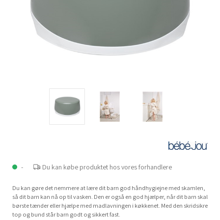
-
Du kan købe produktet hos vores forhandlere
Du kan gøre det nemmere at lære dit barn god håndhygiejne med skamlen,
så dit barn kan nå op til vasken. Den er også en god hjælper, når dit barn skal
børste tænder eller hjælpe med madlavningen i køkkenet. Med den skridsikre
top og bund står barn godt og sikkert fast.