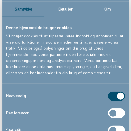
Samtykke
Detaljer
Om
Bébé-jou justerbart
Bébé-jou potte, Breeze
Denne hjemmeside bruger cookies
toiletsæde, Breeze Green
Green
Vi bruger cookies til at tilpasse vores indhold og annoncer, til at
vise dig funktioner til sociale medier og til at analysere vores
trafik. Vi deler også oplysninger om din brug af vores
hjemmeside med vores partnere inden for sociale medier,
229,00
119,00
annonceringspartnere og analysepartnere. Vores partnere kan
DKK
DKK
kombinere disse data med andre oplysninger, du har givet dem,
eller som de har indsamlet fra din brug af deres tjenester.
Samtykkevalg
Nødvendig
Præferencer
Statistik