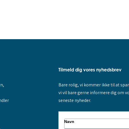
Tilmeld dig vores nyhedsbrev
rn,
Bare rolig, vi kommer ikke til at sp
vi vil bare gerne informere dig om v
ndler
seneste nyheder.
Navn