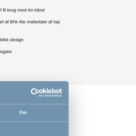
t til brug med én hånd
let af BPA-frie materialer af høj
stisk design
engøre
Om