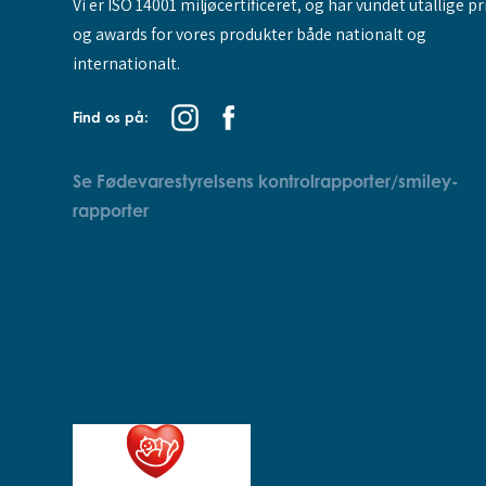
Vi er ISO 14001 miljøcertificeret, og har vundet utallige pr
og awards for vores produkter både nationalt og
internationalt.
Find os på:
Se Fødevarestyrelsens kontrolrapporter/smiley-
rapporter