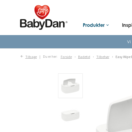
Produkter
Insp
keyboard_arrow_down
Vi
Tilbage
Du er her:
Forside
Badetid
Tilbehør
Easy Wipe B