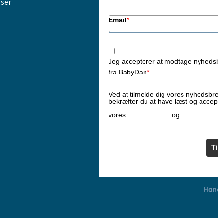
iser
Email
*
Jeg accepterer at modtage nyheds
fra BabyDan
*
Ved at tilmelde dig vores nyhedsbr
bekræfter du at have læst og accep
Privatlivspolitik
Cookiepoliti
vores
og
T
Hand