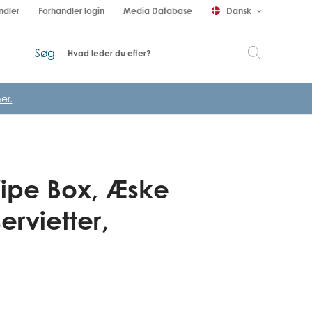
ndler
Forhandler login
Media Database
Dansk
keyboard_arrow_down
Søg
er.
ipe Box, Æske
servietter,