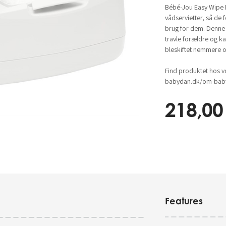
Bébé-Jou Easy Wipe B
vådservietter, så de f
brug for dem. Denne 
travle forældre og k
bleskiftet nemmere o
Find produktet hos v
babydan.dk/om-baby
218,00
Features