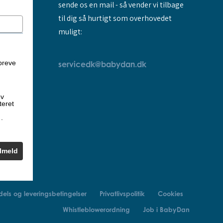
sende os en mail - så vender vi tilbage
til dig så hurtigt som overhovedet
muligt:
breve
servicedk@babydan.dk
ev
teret
k
.
ilmeld
els og leveringsbetingelser
Privatlivspolitik
Cookies
Whistleblowerordning
Job i BabyDan