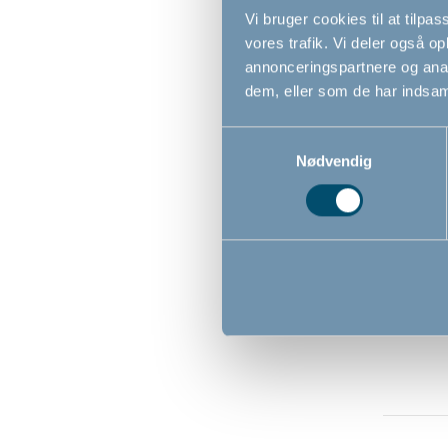
Vi bruger cookies til at tilpas
vores trafik. Vi deler også 
annonceringspartnere og anal
dem, eller som de har indsaml
Samtykkevalg
Nødvendig
Easy Wi
vådserv
218,1