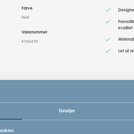
Farve
Designe
Hvid
Fremstil
kvalitet
Varenummer
Minimali
# 501479
Let at r
Relaterede produkter
Detaljer
ookies