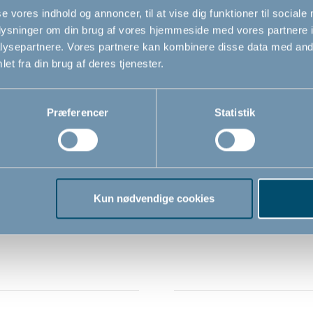
se vores indhold og annoncer, til at vise dig funktioner til sociale
oplysninger om din brug af vores hjemmeside med vores partnere i
ysepartnere. Vores partnere kan kombinere disse data med andr
et fra din brug af deres tjenester.
Præferencer
Statistik
pe Box, Æske til
Easy Wipe Box, Æske til
ietter, Breeze Green
vådservietter, Pale Pink
Kun nødvendige cookies
3
218,13
DKK
DKK