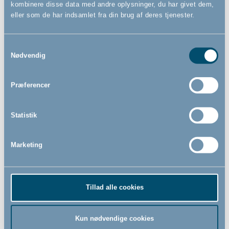
kombinere disse data med andre oplysninger, du har givet dem,
eller som de har indsamlet fra din brug af deres tjenester.
Samtykkevalg
Nødvendig
Lammeskind 60x120 cm by
BabyDan, creme
Præferencer
1.499,00
Statistik
DKK
Marketing
Tillad alle cookies
Kun nødvendige cookies