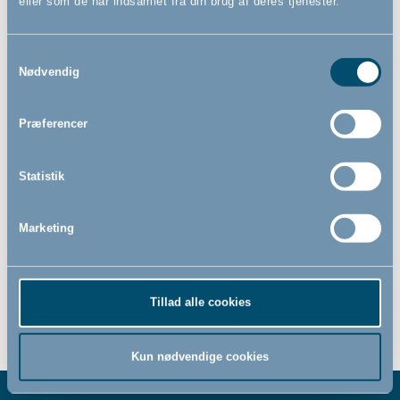
eller som de har indsamlet fra din brug af deres tjenester.
Dobbelt suttebox, lyserød,
Samtykkevalg
Chicco
Nødvendig
Præferencer
79,00
DKK
Statistik
Marketing
Tillad alle cookies
Kun nødvendige cookies