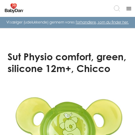
menu
Vi sælger (udelukkende) gennem vores
forhandlere, som du finder her.
Sut Physio comfort, green,
silicone 12m+, Chicco