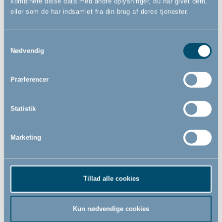
kombinere disse data med andre oplysninger, du har givet dem,
eller som de har indsamlet fra din brug af deres tjenester.
Samtykkevalg
Sut Physio comfort, orange,
Sut Physio comfort, green,
Nødvendig
silicone 12m+/16-36m,
silicone 12m+, Chicco
Chicco
Præferencer
49,00
49,00
DKK
DKK
Statistik
Marketing
Tillad alle cookies
Kun nødvendige cookies