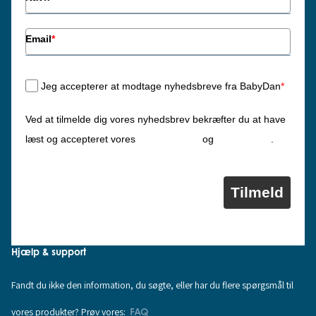
Email
*
Jeg accepterer at modtage nyhedsbreve fra BabyDan
*
Ved at tilmelde dig vores nyhedsbrev bekræfter du at have
Privatlivspolitik
Cookiepolitik
læst og accepteret vores
og
.
Tilmeld
Hjælp & support
Fandt du ikke den information, du søgte, eller har du flere spørgsmål til
vores produkter? Prøv vores:
FAQ