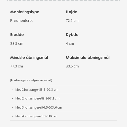
Monteringstype
Højde
Presmonteret
72.5 cm
Bredde
Dybde
83.5 cm
4 cm
Mindste åbningsmål
Maksimale åbningsmål
77.3 cm
83.5 cm
(Forlængere sælges separat)
Med 1 forlænger 83,5-90,3 cm
Med 2 forlængere 89,8-97,1 cm
Med 3 forlængere 96,5-103,6 cm
Med 4 forlængere 103-110 cm