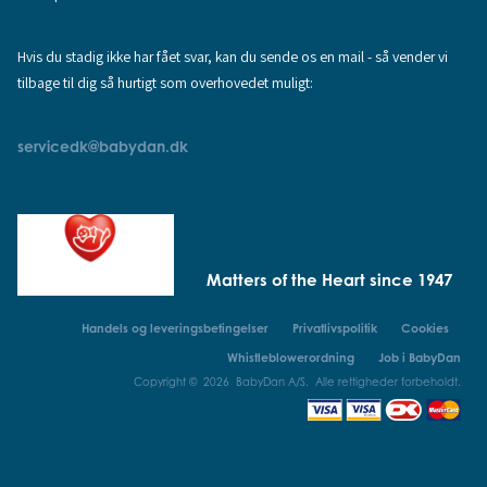
Hvis du stadig ikke har fået svar, kan du sende os en mail - så vender vi
tilbage til dig så hurtigt som overhovedet muligt:
servicedk@babydan.dk
Matters of the Heart since 1947
Handels og leveringsbetingelser
Privatlivspolitik
Cookies
Whistleblowerordning
Job i BabyDan
Copyright © 2026 BabyDan A/S. Alle rettigheder forbeholdt.