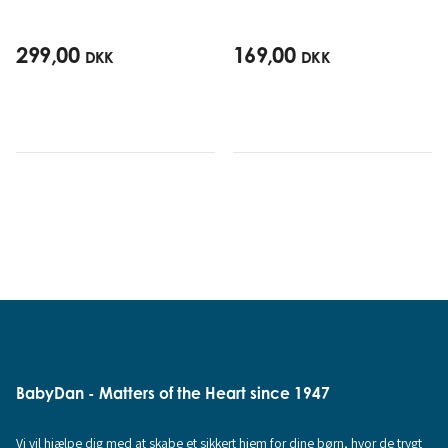
299,00
169,00
DKK
DKK
BabyDan - Matters of the Heart since 1947
Vi vil hjælpe dig med at skabe et sikkert hjem for dine børn, hvor de trygt