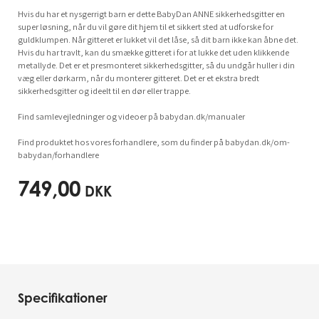
Hvis du har et nysgerrigt barn er dette BabyDan ANNE sikkerhedsgitter en
super løsning, når du vil gøre dit hjem til et sikkert sted at udforske for
guldklumpen. Når gitteret er lukket vil det låse, så dit barn ikke kan åbne det.
Hvis du har travlt, kan du smække gitteret i for at lukke det uden klikkende
metallyde. Det er et presmonteret sikkerhedsgitter, så du undgår huller i din
væg eller dørkarm, når du monterer gitteret. Det er et ekstra bredt
sikkerhedsgitter og ideelt til en dør eller trappe.
Find samlevejledninger og videoer på babydan.dk/manualer
Find produktet hos vores forhandlere, som du finder på babydan.dk/om-
babydan/forhandlere
749,00
DKK
Specifikationer