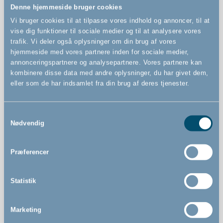
Denne hjemmeside bruger cookies
Features
Vi bruger cookies til at tilpasse vores indhold og annoncer, til at
vise dig funktioner til sociale medier og til at analysere vores
trafik. Vi deler også oplysninger om din brug af vores
Presmonteret sikkerhedsgitter
hjemmeside med vores partnere inden for sociale medier,
annonceringspartnere og analysepartnere. Vores partnere kan
Quick Close og Silent Close gør det nemt og lydløst at
kombinere disse data med andre oplysninger, du har givet dem,
lukke gitteret
eller som de har indsamlet fra din brug af deres tjenester.
Kan åbnes til begge sider
Kan betjenes med én hånd
Samtykkevalg
Nødvendig
Præferencer
Statistik
Marketing