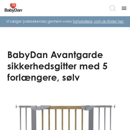
menu
Vi sælger (udelukkende) gennem vores
forhandlere, som du finder her.
BabyDan Avantgarde
sikkerhedsgitter med 5
forlængere, sølv