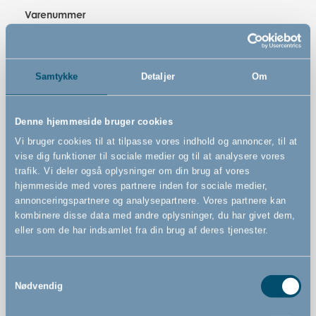
Varenummer
# 501068
Sikkerhedsstandard
Samtykke
Detaljer
Om
EN 1930 : 2011
Denne hjemmeside bruger cookies
Advarsler
Vi bruger cookies til at tilpasse vores indhold og annoncer, til at
vise dig funktioner til sociale medier og til at analysere vores
trafik. Vi deler også oplysninger om din brug af vores
hjemmeside med vores partnere inden for sociale medier,
annonceringspartnere og analysepartnere. Vores partnere kan
Features
kombinere disse data med andre oplysninger, du har givet dem,
eller som de har indsamlet fra din brug af deres tjenester.
Kan åbnes til begge sider
Samtykkevalg
Nødvendig
Presmonteret sikkerhedsgitter
FSC®-certificeret sikkerhedsgitter (FSC-C130052)