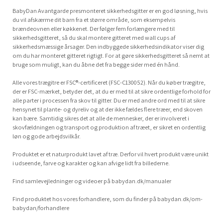
BabyDan Avantgarde presmonteret sikkerhedsgitter er en god løsning, hvis
du vil afskærme dit barn fra et større område, som eksempelvis
brændeovnen eller køkkenet. Der følger fem forlængere med til
sikkerhedsgitteret, så du skal montere gitteret med wall cups af
sikkerhedsmæssige årsager. Den indbyggede sikkerhedsindikator viser dig
om du har monteret gitteret rigtigt. For at gøre sikkerhedsgitteret så nemt at
bruge som muligt, kan du åbne det fra begge sider med én hånd.
Alle vores trægitre er FSC®-certificeret (FSC-C130052). Når du køber trægitre,
der er FSC-mærket, betyder det, at du er med til at sikre ordentlige forhold for
alle parter i processen fra skov til gitter. Du er med andre ord med til at sikre
hensynet til plante- og dyreliv og at der ikke fældes flere træer, end skoven
kan bære. Samtidig sikres det at alle de mennesker, der er involveret i
skovfældningen og transport og produktion af træet, er sikret en ordentlig
løn og gode arbejdsvilkår.
Produktet er et naturprodukt lavet af træ. Derfor vil hvert produkt være unikt
i udseende, farve og karakter og kan afvige lidt fra billederne.
Find samlevejledninger og videoer på babydan.dk/manualer
Find produktet hos vores forhandlere, som du finder på babydan.dk/om-
babydan/forhandlere