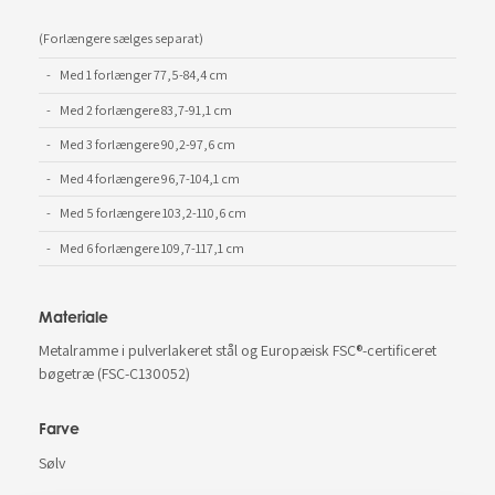
(Forlængere sælges separat)
Med 1 forlænger 77,5-84,4 cm
Med 2 forlængere 83,7-91,1 cm
Med 3 forlængere 90,2-97,6 cm
Med 4 forlængere 96,7-104,1 cm
Med 5 forlængere 103,2-110,6 cm
Med 6 forlængere 109,7-117,1 cm
Materiale
Metalramme i pulverlakeret stål og Europæisk FSC®-certificeret
bøgetræ (FSC-C130052)
Farve
Sølv