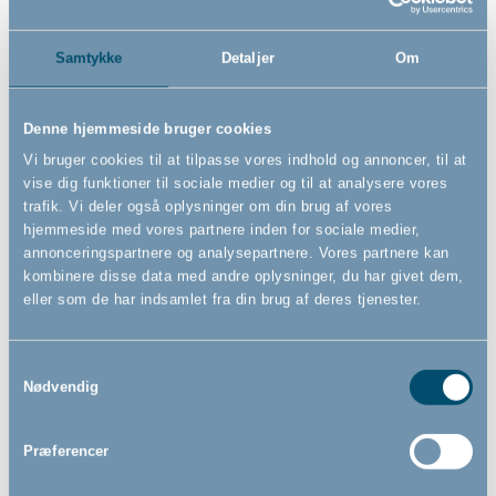
Samtykke
Detaljer
Om
Denne hjemmeside bruger cookies
BabyDan tremme vægbeslag
BabyDan OLAF Pentagon,
Vi bruger cookies til at tilpasse vores indhold og annoncer, til at
til sikkerhedsgitter, hvid
hvid
- Rumdeler
vise dig funktioner til sociale medier og til at analysere vores
-
trafik. Vi deler også oplysninger om din brug af vores
hjemmeside med vores partnere inden for sociale medier,
annonceringspartnere og analysepartnere. Vores partnere kan
179,00
1.869,00
kombinere disse data med andre oplysninger, du har givet dem,
DKK
DKK
eller som de har indsamlet fra din brug af deres tjenester.
Samtykkevalg
Nødvendig
Præferencer