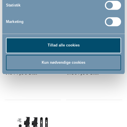
Statistik
Marketing
BabyDan Flex Square, hvid
BabyDan Flex Pentagon, hvid
- Rumdeler
- Rumdeler
Tillad alle cookies
-
-
Kun nødvendige cookies
1.599,00
1.869,00
DKK
DKK