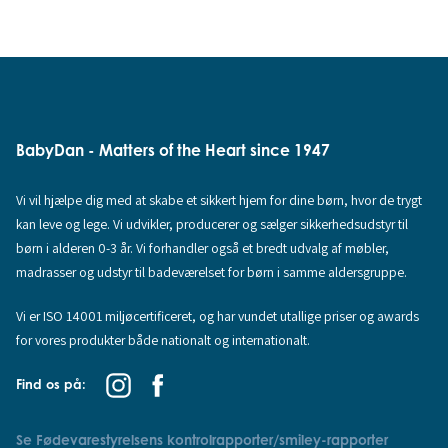
BabyDan - Matters of the Heart since 1947
Vi vil hjælpe dig med at skabe et sikkert hjem for dine børn, hvor de trygt
kan leve og lege. Vi udvikler, producerer og sælger sikkerhedsudstyr til
børn i alderen 0-3 år. Vi forhandler også et bredt udvalg af møbler,
madrasser og udstyr til badeværelset for børn i samme aldersgruppe.
Vi er ISO 14001 miljøcertificeret, og har vundet utallige priser og awards
for vores produkter både nationalt og internationalt.
Find os på:
Se Fødevarestyrelsens kontrolrapporter/smiley-rapporter