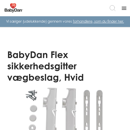
menu
Vi sælger (udelukkende) gennem vores
forhandlere, som du finder her.
BabyDan Flex
sikkerhedsgitter
vægbeslag, Hvid