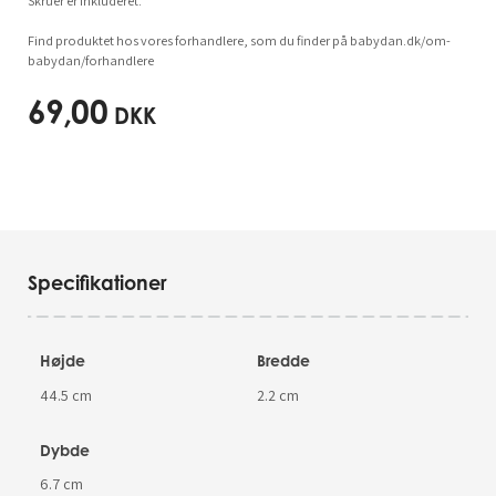
Skruer er inkluderet.
Find produktet hos vores forhandlere, som du finder på babydan.dk/om-
babydan/forhandlere
69,00
DKK
Specifikationer
Højde
Bredde
44.5 cm
2.2 cm
Dybde
6.7 cm