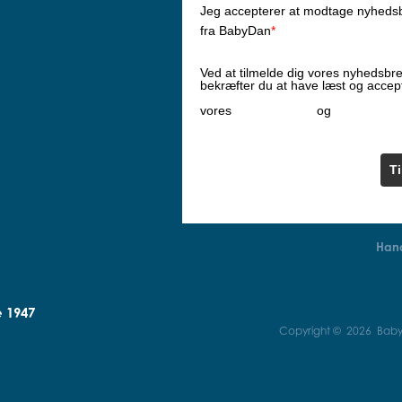
Jeg accepterer at modtage nyheds
fra BabyDan
*
Ved at tilmelde dig vores nyhedsbr
bekræfter du at have læst og accep
Privatlivspolitik
Cookiepoliti
vores
og
T
Hand
e 1947
Copyright © 2026 BabyD