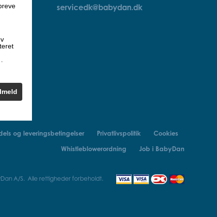
breve
servicedk@babydan.dk
ev
teret
k
.
ilmeld
els og leveringsbetingelser
Privatlivspolitik
Cookies
Whistleblowerordning
Job i BabyDan
an A/S. Alle rettigheder forbeholdt.