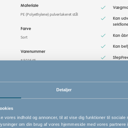
Materiale
Vægmont
PE (Polyethylene) pulverlakeret stål
Kan udv
sektione
Farve
Kan åbn
Sort
Kan bet
Varenummer
StepFre
# 501645
uden sn
hverdag
Sikkerhedsstandard
(robots
igenne
EN 1930 : 2011
Detaljer
ookies
se vores indhold og annoncer, til at vise dig funktioner til sociale
oplysninger om din brug af vores hjemmeside med vores partnere i