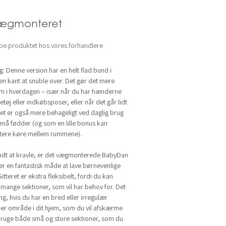
ægmonteret
be produktet hos vores forhandlere
: Denne version har en helt flad bund i
 en kant at snuble over. Det gør det mere
nem i hverdagen – især når du har hænderne
tøj eller indkøbsposer, eller når det går lidt
t er også mere behageligt ved daglig brug
må fødder (og som en lille bonus kan
ttere køre mellem rummene).
yndt at kravle, er det vægmonterede BabyDan
er en fantastisk måde at lave børnevenlige
tteret er ekstra fleksibelt, fordi du kan
mange sektioner, som vil har behov for. Det
ng, hvis du har en bred eller irregulær
ler område i dit hjem, som du vil afskærme
 bruge både små og store sektioner, som du