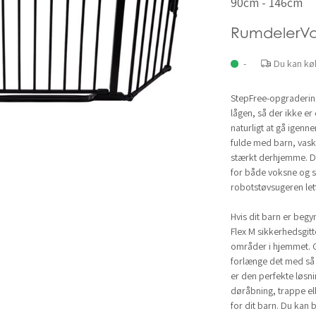
90cm - 146cm
RumdelerV
-
Du kan kø
StepFree-opgradering
lågen, så der ikke er
naturligt at gå igen
fulde med barn, vaske
stærkt derhjemme. De
for både voksne og s
robotstøvsugeren le
Hvis dit barn er beg
Flex M sikkerhedsgitt
områder i hjemmet. Gi
forlænge det med så 
er den perfekte løsni
døråbning, trappe el
for dit barn. Du kan