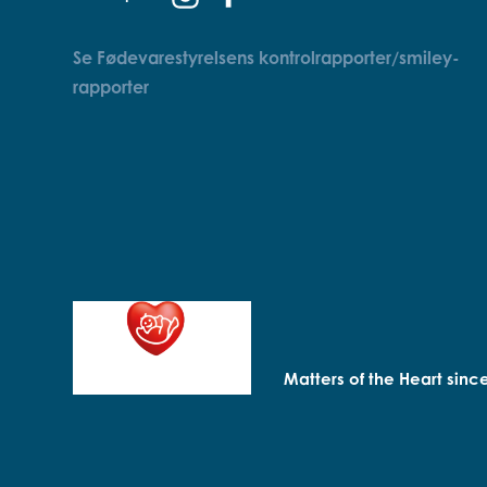
Se Fødevarestyrelsens kontrolrapporter/smiley-
rapporter
Matters of the Heart sinc