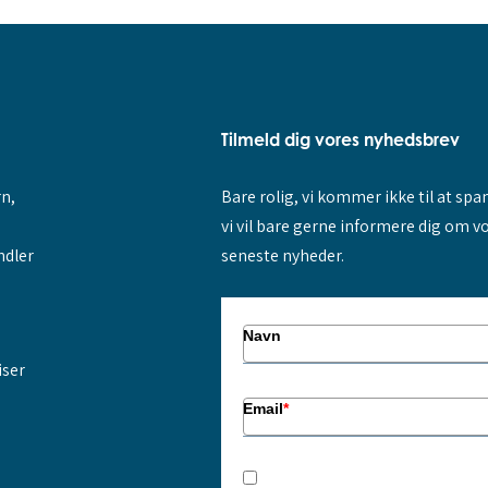
Tilmeld dig vores nyhedsbrev
rn,
Bare rolig, vi kommer ikke til at sp
vi vil bare gerne informere dig om v
ndler
seneste nyheder.
Navn
iser
Email
*