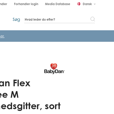
ndler
Forhandler login
Media Database
Dansk
keyboard_arrow_down
Søg
er.
n Flex
ee M
edsgitter, sort