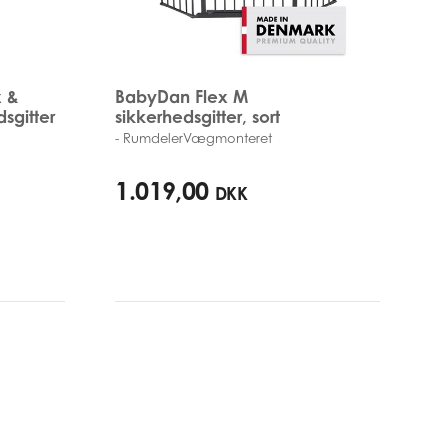
x &
BabyDan Flex M
sgitter
sikkerhedsgitter, sort
- RumdelerVægmonteret
90cm - 146cm
1.019,00
DKK