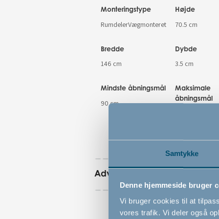
Monteringstype
Højde
RumdelerVægmonteret
70.5 cm
Bredde
Dybde
146 cm
3.5 cm
Mindste åbningsmål
Maksimale
åbningsmål
90 cm
146 cm
Samtykke
Advarsler
Denne hjemmeside bruger c
Vi bruger cookies til at tilpas
vores trafik. Vi deler også 