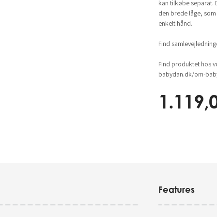
kan tilkøbe separat.
den brede låge, som
enkelt hånd.
Find samlevejlednin
Find produktet hos v
babydan.dk/om-baby
1.119,
Features