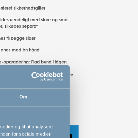
eret sikkerhedsgitter
ides uendeligt med store og små
r. Tilkøbes separat
es til begge sider
jenes med én hånd
e-opgradering: Flad bund i lågen
ublekant – mere naturlig passage i
en, især når du har hænderne fulde
tøvsuger kommer også lettere
m)
Om
 medier og til at analysere
nden for sociale medier,