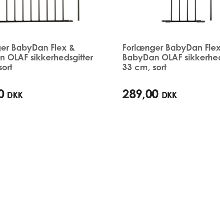
er BabyDan Flex &
Forlænger BabyDan Fle
 OLAF sikkerhedsgitter
BabyDan OLAF sikkerhed
sort
33 cm, sort
0
289,00
DKK
DKK