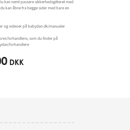
 Du kan nemt passere sikkerhedsgitteret med
 du kan åbne fra begge sider med bare en
ger og videoer på babydan.dk/manualer
ores forhandlere, som du finder på
dan/forhandlere
00
DKK