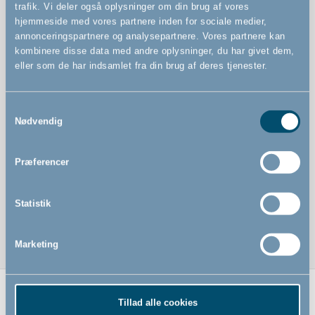
StepFree-opgradering: Flad bund i lågen uden
trafik. Vi deler også oplysninger om din brug af vores
snublekant – mere naturlig passage i hverdagen, især
hjemmeside med vores partnere inden for sociale medier,
når du har hænderne fulde (robotstøvsuger kommer
annonceringspartnere og analysepartnere. Vores partnere kan
også lettere igennem)
kombinere disse data med andre oplysninger, du har givet dem,
eller som de har indsamlet fra din brug af deres tjenester.
Samtykkevalg
Nødvendig
Præferencer
Statistik
Marketing
Tillad alle cookies
Relaterede produkter