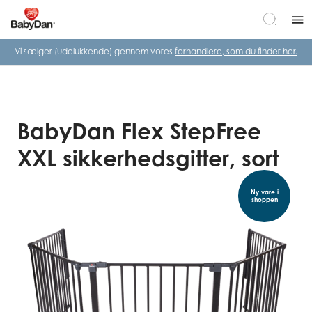
menu
Vi sælger (udelukkende) gennem vores
forhandlere, som du finder her.
BabyDan Flex StepFree
XXL sikkerhedsgitter, sort
Ny vare i
shoppen