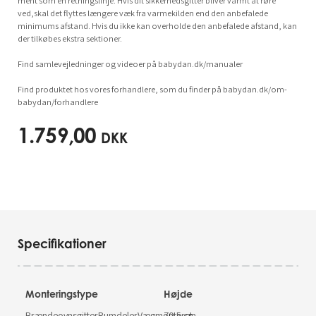
ment som en retningslinje. Hvis dit sikkerhedsgitter bliver varmt at røre
ved,skal det flyttes længere væk fra varmekilden end den anbefalede
minimums afstand. Hvis du ikke kan overholde den anbefalede afstand, kan
der tilkøbes ekstra sektioner.
Find samlevejledninger og videoer på babydan.dk/manualer
Find produktet hos vores forhandlere, som du finder på babydan.dk/om-
babydan/forhandlere
1.759,00
DKK
Specifikationer
Monteringstype
Højde
BrændeovnsgitterRumdelerVægmonteret
70.5 cm