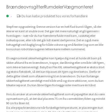
BrændeovnsgitterRumdelerVægmonteret
-
Du kan købe produktet hos vores forhandlere
StepFree-opgradering: Denne version har en helt flad bund i lågen, så der
ikke er en kant at snuble over. Det gør det mere naturligt at gå igennem i
hverdagen – især når du har hænderne fulde med barn, vasketøj eller
indkøbsposer, eller når det går lidt stærkt derhjemme. Det er også mere
behageligt ved daglig brug for både voksne og små fødder (og som en lille
bonus kan robotstøvsugeren lettere køre mellem rummene).
Et vægmonteret sikkerhedsgitter kan hjælpe dig med at holde dit barn på
sikker afstand fra en brændeovn, trappe, døråbning eller område i dit hjem,
som ikke er børnevenligt. BabyDan Flex XXL sikkerhedsgitteret er ekstra stort
og ekstra fleksibelt, så det kan tilpasses dit hjem og dine behov. Derfor er
dette gitter ideelt som afskærmning til en brændeovn. Du kan forlænge
sikkerhedsgitteret uendeligt med både små og store sektioner, som du kan
tilkøbe separat. Du kan åbne lågen fra begge sider med bare én hånd.
Hvis du ønsker at anvende sikkerhedsgitteret som et pejsegitter skal du være
opmærksom på, at det skal placeres 75 cm fra varmekilden/ilden og mindst
90 cm fra åben ild.
Da alle pejse/brændeovne når forskellige temperaturer, er placeringen kun