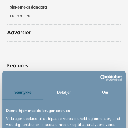
Sikkerhedsstandard
EN 1930 : 2011
Advarsler
Features
Vægmonteret sikkerhedsgitter
Samtykke
Detaljer
Om
Kan udvides uendeligt med store og små sektioner på
33 cm eller 72 cm. Tilkøbes separat
Denne hjemmeside bruger cookies
Kan åbnes til begge sider
Vi bruger cookies til at tilpasse vores indhold og annoncer, til at
Kan betjenes med én hånd
vise dig funktioner til sociale medier og til at analysere vores