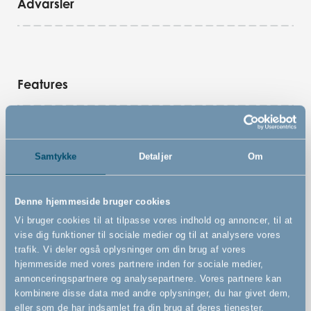
Advarsler
Features
Vægmonteret sikkerhedsgitter
Samtykke
Detaljer
Om
Kan udvides uendeligt med både små og store
forlængere. Tilkøbes separat
Kan åbnes fra begge sider
Denne hjemmeside bruger cookies
Kan åbnes med én hånd
Vi bruger cookies til at tilpasse vores indhold og annoncer, til at
vise dig funktioner til sociale medier og til at analysere vores
trafik. Vi deler også oplysninger om din brug af vores
hjemmeside med vores partnere inden for sociale medier,
annonceringspartnere og analysepartnere. Vores partnere kan
kombinere disse data med andre oplysninger, du har givet dem,
eller som de har indsamlet fra din brug af deres tjenester.