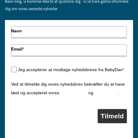
Bare rolig, vi kommer ikke til at spamme dig - vi vil bare gerne informere
dig om vores seneste nyheder.
Navn
Email
*
Jeg accepterer at modtage nyhedsbreve fra BabyDan
*
Ved at tilmelde dig vores nyhedsbrev bekræfter du at have
Privatlivspolitik
Cookiepolitik
læst og accepteret vores
og
.
Tilmeld