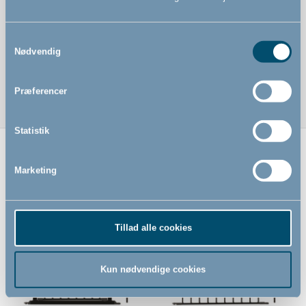
Samtykkevalg
Nødvendig
Præferencer
Statistik
Relaterede produkter
Marketing
Tillad alle cookies
Kun nødvendige cookies