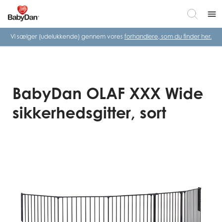
menu
Vi sælger (udelukkende) gennem vores
forhandlere, som du finder her.
BabyDan OLAF XXX Wide
sikkerhedsgitter, sort