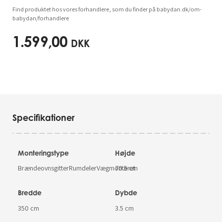
Find produktet hos vores forhandlere, som du finder på babydan.dk/om-
babydan/forhandlere
1.599,00
DKK
Specifikationer
Monteringstype
Højde
BrændeovnsgitterRumdelerVægmonteret
70.5 cm
Bredde
Dybde
350 cm
3.5 cm