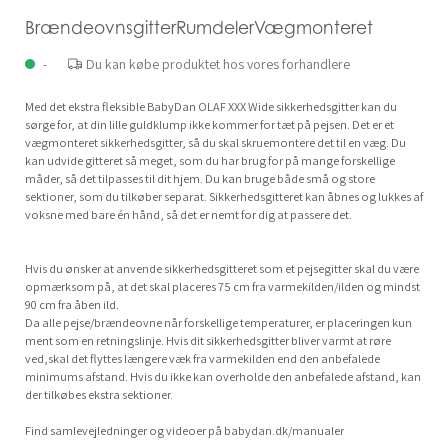
BrændeovnsgitterRumdelerVægmonteret
-
Du kan købe produktet hos vores forhandlere
Med det ekstra fleksible BabyDan OLAF XXX Wide sikkerhedsgitter kan du
sørge for, at din lille guldklump ikke kommer for tæt på pejsen. Det er et
vægmonteret sikkerhedsgitter, så du skal skruemontere det til en væg. Du
kan udvide gitteret så meget, som du har brug for på mange forskellige
måder, så det tilpasses til dit hjem. Du kan bruge både små og store
sektioner, som du tilkøber separat. Sikkerhedsgitteret kan åbnes og lukkes af
voksne med bare én hånd, så det er nemt for dig at passere det.
Hvis du ønsker at anvende sikkerhedsgitteret som et pejsegitter skal du være
opmærksom på, at det skal placeres 75 cm fra varmekilden/ilden og mindst
90 cm fra åben ild.
Da alle pejse/brændeovne når forskellige temperaturer, er placeringen kun
ment som en retningslinje. Hvis dit sikkerhedsgitter bliver varmt at røre
ved,skal det flyttes længere væk fra varmekilden end den anbefalede
minimums afstand. Hvis du ikke kan overholde den anbefalede afstand, kan
der tilkøbes ekstra sektioner.
Find samlevejledninger og videoer på babydan.dk/manualer