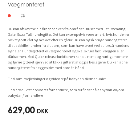
Vægmonteret
-
-
Du kan afskærme din firbenede ven fra områder i huset med Pet Extending
Gate, Extra Tall hundegitter. Det kan eksempelvis være smart, hvis hunden er
blevet godt våd og beskidt efter en gåtur. Du kan også bruge hundegitteret
til at adskille hunden fra dit barn, som kan have svært ved at forstå hundens
signaler. Hundegitteret er vægmonteret og skal skrues fast i væggen eller
dårkarmen. Med Quick release funktionen kan du nemt og hurtigt montere
og fjerne gitteret igen ved at klikke gitteret af og på beslagene. Du kan åbne
hundegitteret fra begge sider med bare én hånd.
Find samlevejledninger og videoer på babydan.dk/manualer
Find produktet hos vores forhandlere, som du finder på babydan.dk/om-
babydan/forhandlere
629,00
DKK