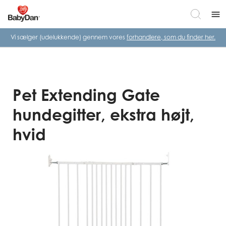
menu
Vi sælger (udelukkende) gennem vores
forhandlere, som du finder her.
Pet Extending Gate
hundegitter, ekstra højt,
hvid