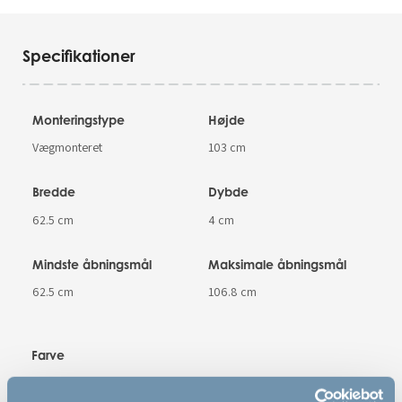
Specifikationer
Monteringstype
Højde
Vægmonteret
103 cm
Bredde
Dybde
62.5 cm
4 cm
Mindste åbningsmål
Maksimale åbningsmål
62.5 cm
106.8 cm
Farve
Hvid