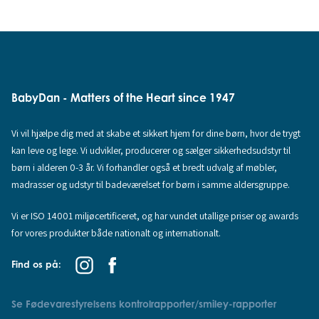
BabyDan - Matters of the Heart since 1947
Vi vil hjælpe dig med at skabe et sikkert hjem for dine børn, hvor de trygt
kan leve og lege. Vi udvikler, producerer og sælger sikkerhedsudstyr til
børn i alderen 0-3 år. Vi forhandler også et bredt udvalg af møbler,
madrasser og udstyr til badeværelset for børn i samme aldersgruppe.
Vi er ISO 14001 miljøcertificeret, og har vundet utallige priser og awards
for vores produkter både nationalt og internationalt.
Find os på:
Se Fødevarestyrelsens kontrolrapporter/smiley-rapporter