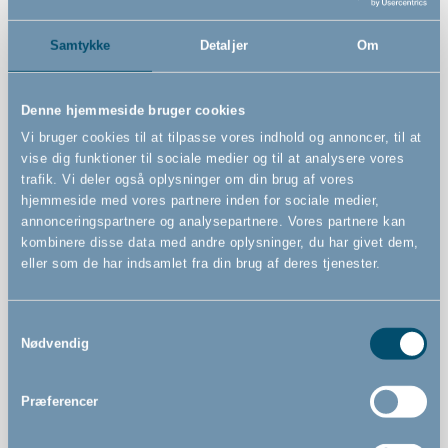
Varenummer
Samtykke
Detaljer
Om
# 500852
Denne hjemmeside bruger cookies
Vi bruger cookies til at tilpasse vores indhold og annoncer, til at
Advarsler
vise dig funktioner til sociale medier og til at analysere vores
trafik. Vi deler også oplysninger om din brug af vores
hjemmeside med vores partnere inden for sociale medier,
annonceringspartnere og analysepartnere. Vores partnere kan
kombinere disse data med andre oplysninger, du har givet dem,
Features
eller som de har indsamlet fra din brug af deres tjenester.
Samtykkevalg
Afskærm hunden fra børn eller områder i hjemmet
Nødvendig
Monteret højde 103 cm (vægbeslagene monteres
højere end gitret, så væggen skal være min. 109 cm
Præferencer
høj)
Kan åbnes fra begge sider