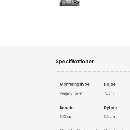
Specifikationer
Monteringstype
Højde
Vægmonteret
71 cm
Bredde
Dybde
350 cm
3.5 cm