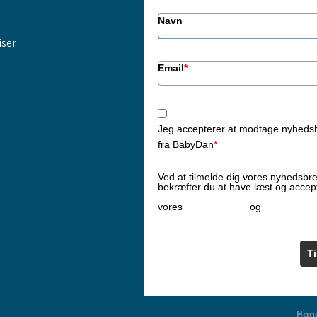
Navn
iser
Email
*
Jeg accepterer at modtage nyheds
fra BabyDan
*
Ved at tilmelde dig vores nyhedsbr
bekræfter du at have læst og accep
Privatlivspolitik
Cookiepoliti
vores
og
T
Hand