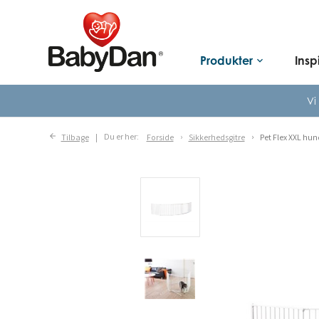
Produkter
Insp
keyboard_arrow_down
Vi
Tilbage
Du er her:
Forside
Sikkerhedsgitre
Pet Flex XXL hun