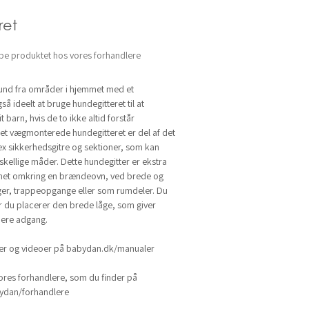
et
be produktet hos vores forhandlere
hund fra områder i hjemmet med et
så ideelt at bruge hundegitteret til at
t barn, hvis de to ikke altid forstår
Det vægmonterede hundegitteret er del af det
lex sikkerhedsgitre og sektioner, som kan
kellige måder. Dette hundegitter er ekstra
gnet omkring en brændeovn, ved brede og
ger, trappeopgange eller som rumdeler. Du
 du placerer den brede låge, som giver
ere adgang.
ger og videoer på babydan.dk/manualer
ores forhandlere, som du finder på
dan/forhandlere