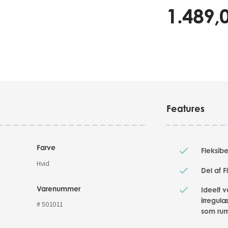
1.489,
Features
Farve
Fleksibe
Hvid
Del af F
Varenummer
Ideelt 
irregul
# 501011
som ru