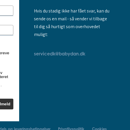
Hvis du stadig ikke har fået svar, kan du
sende os en mail - så vender vi tilbage
til dig så hurtigt som overhovedet
muligt:
breve
servicedk@babydan.dk
ev
teret
k
.
ilmeld
els og leveringsbetingelser
Privatlivspolitik
Cookies