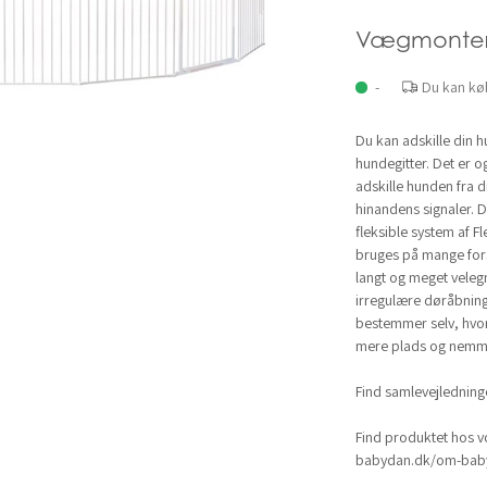
Vægmonter
-
Du kan kø
Du kan adskille din 
hundegitter. Det er og
adskille hunden fra di
hinandens signaler. 
fleksible system af F
bruges på mange fors
langt og meget vele
irregulære døråbnin
bestemmer selv, hvor
mere plads og nemm
Find samlevejlednin
Find produktet hos v
babydan.dk/om-baby