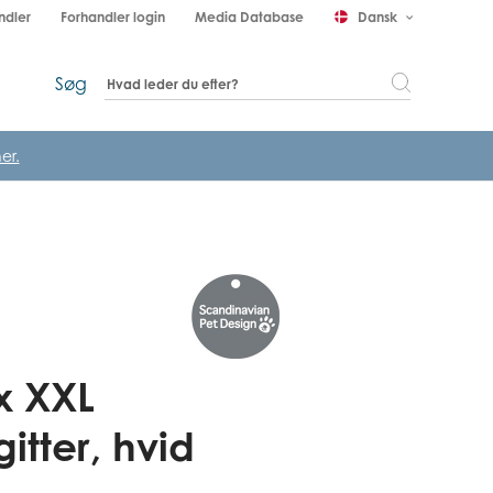
ndler
Forhandler login
Media Database
Dansk
keyboard_arrow_down
Søg
er.
x XXL
itter, hvid