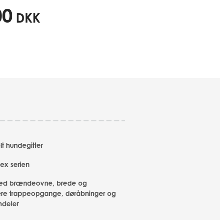
00
DKK
lt hundegitter
lex serien
ved brændeovne, brede og
ære trappeopgange, døråbninger og
mdeler