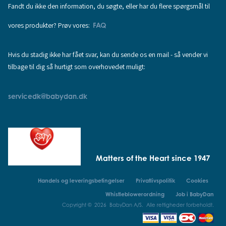
Fandt du ikke den information, du søgte, eller har du flere spørgsmål til
vores produkter? Prøv vores:
FAQ
Hvis du stadig ikke har fået svar, kan du sende os en mail - så vender vi
tilbage til dig så hurtigt som overhovedet muligt:
servicedk@babydan.dk
Matters of the Heart since 1947
Handels og leveringsbetingelser
Privatlivspolitik
Cookies
Whistleblowerordning
Job i BabyDan
Copyright © 2026 BabyDan A/S. Alle rettigheder forbeholdt.