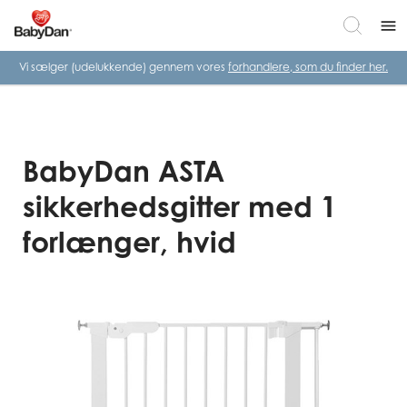
menu
Vi sælger (udelukkende) gennem vores
forhandlere, som du finder her.
BabyDan ASTA
sikkerhedsgitter med 1
forlænger, hvid