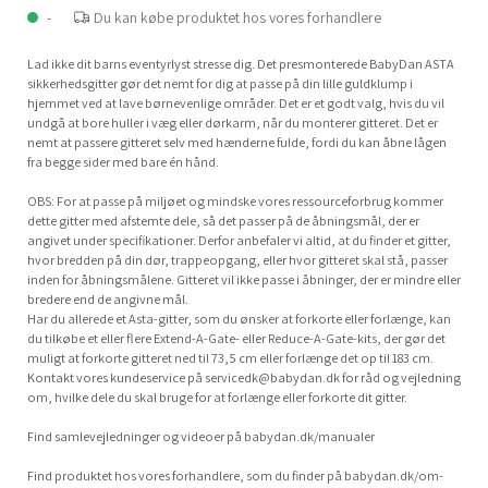
-
Du kan købe produktet hos vores forhandlere
Lad ikke dit barns eventyrlyst stresse dig. Det presmonterede BabyDan ASTA
sikkerhedsgitter gør det nemt for dig at passe på din lille guldklump i
hjemmet ved at lave børnevenlige områder. Det er et godt valg, hvis du vil
undgå at bore huller i væg eller dørkarm, når du monterer gitteret. Det er
nemt at passere gitteret selv med hænderne fulde, fordi du kan åbne lågen
fra begge sider med bare én hånd.
OBS: For at passe på miljøet og mindske vores ressourceforbrug kommer
dette gitter med afstemte dele, så det passer på de åbningsmål, der er
angivet under specifikationer. Derfor anbefaler vi altid, at du finder et gitter,
hvor bredden på din dør, trappeopgang, eller hvor gitteret skal stå, passer
inden for åbningsmålene. Gitteret vil ikke passe i åbninger, der er mindre eller
bredere end de angivne mål.
Har du allerede et Asta-gitter, som du ønsker at forkorte eller forlænge, kan
du tilkøbe et eller flere Extend-A-Gate- eller Reduce-A-Gate-kits, der gør det
muligt at forkorte gitteret ned til 73,5 cm eller forlænge det op til 183 cm.
Kontakt vores kundeservice på
servicedk@babydan.dk
for råd og vejledning
om, hvilke dele du skal bruge for at forlænge eller forkorte dit gitter.
Find samlevejledninger og videoer på babydan.dk/manualer
Find produktet hos vores forhandlere, som du finder på babydan.dk/om-