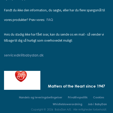
Fandt du ikke den information, du søgte, eller har du flere spørgsmål til
vores produkter? Prøv vores:
FAQ
Hvis du stadig ikke har fået svar, kan du sende os en mail - så vender vi
tilbage til dig så hurtigt som overhovedet muligt:
servicedk@babydan.dk
Matters of the Heart since 1947
Handels og leveringsbetingelser
Privatlivspolitik
Cookies
Whistleblowerordning
Job i BabyDan
Copyright © 2026 BabyDan A/S. Alle rettigheder forbeholdt.