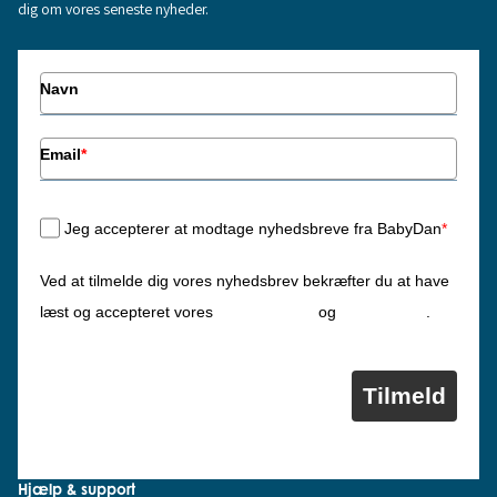
dig om vores seneste nyheder.
Navn
Email
*
Jeg accepterer at modtage nyhedsbreve fra BabyDan
*
Ved at tilmelde dig vores nyhedsbrev bekræfter du at have
Privatlivspolitik
Cookiepolitik
læst og accepteret vores
og
.
Tilmeld
Hjælp & support