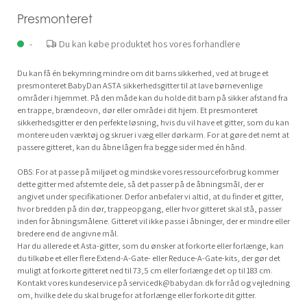
Presmonteret
-
Du kan købe produktet hos vores forhandlere
Du kan få én bekymring mindre om dit barns sikkerhed, ved at bruge et
presmonteret BabyDan ASTA sikkerhedsgitter til at lave børnevenlige
områder i hjemmet. På den måde kan du holde dit barn på sikker afstand fra
en trappe, brændeovn, dør eller område i dit hjem. Et presmonteret
sikkerhedsgitter er den perfekte løsning, hvis du vil have et gitter, som du kan
montere uden værktøj og skruer i væg eller dørkarm. For at gøre det nemt at
passere gitteret, kan du åbne lågen fra begge sider med én hånd.
OBS: For at passe på miljøet og mindske vores ressourceforbrug kommer
dette gitter med afstemte dele, så det passer på de åbningsmål, der er
angivet under specifikationer. Derfor anbefaler vi altid, at du finder et gitter,
hvor bredden på din dør, trappeopgang, eller hvor gitteret skal stå, passer
inden for åbningsmålene. Gitteret vil ikke passe i åbninger, der er mindre eller
bredere end de angivne mål.
Har du allerede et Asta-gitter, som du ønsker at forkorte eller forlænge, kan
du tilkøbe et eller flere Extend-A-Gate- eller Reduce-A-Gate-kits, der gør det
muligt at forkorte gitteret ned til 73,5 cm eller forlænge det op til 183 cm.
Kontakt vores kundeservice på
servicedk@babydan.dk
for råd og vejledning
om, hvilke dele du skal bruge for at forlænge eller forkorte dit gitter.