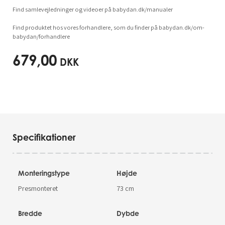
Find samlevejledninger og videoer på babydan.dk/manualer
Find produktet hos vores forhandlere, som du finder på babydan.dk/om-
babydan/forhandlere
679,00
DKK
Specifikationer
Monteringstype
Højde
Presmonteret
73 cm
Bredde
Dybde