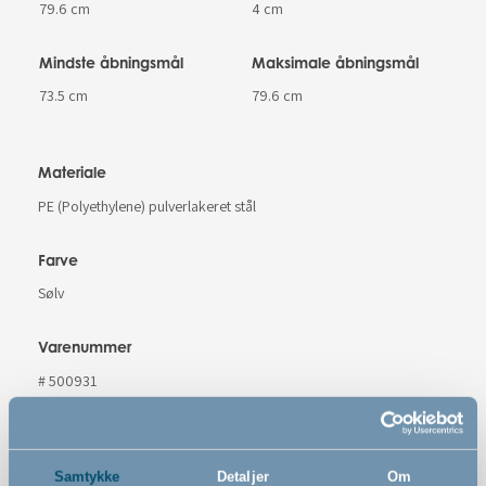
79.6 cm
4 cm
Mindste åbningsmål
Maksimale åbningsmål
73.5 cm
79.6 cm
Materiale
PE (Polyethylene) pulverlakeret stål
Farve
Sølv
Varenummer
# 500931
Sikkerhedsstandard
EN 1930 : 2011
Samtykke
Detaljer
Om