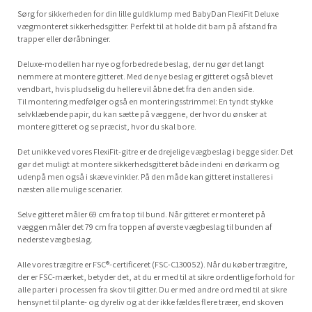
Sørg for sikkerheden for din lille guldklump med BabyDan FlexiFit Deluxe
vægmonteret sikkerhedsgitter. Perfekt til at holde dit barn på afstand fra
trapper eller døråbninger.
Deluxe-modellen har nye og forbedrede beslag, der nu gør det langt
nemmere at montere gitteret. Med de nye beslag er gitteret også blevet
vendbart, hvis pludselig du hellere vil åbne det fra den anden side.
Til montering medfølger også en monteringsstrimmel: En tyndt stykke
selvklæbende papir, du kan sætte på væggene, der hvor du ønsker at
montere gitteret og se præcist, hvor du skal bore.
Det unikke ved vores FlexiFit-gitre er de drejelige vægbeslag i begge sider. Det
gør det muligt at montere sikkerhedsgitteret både indeni en dørkarm og
udenpå men også i skæve vinkler. På den måde kan gitteret installeres i
næsten alle mulige scenarier.
Selve gitteret måler 69 cm fra top til bund. Når gitteret er monteret på
væggen måler det 79 cm fra toppen af øverste vægbeslag til bunden af
nederste vægbeslag.
Alle vores trægitre er FSC®-certificeret (FSC-C130052). Når du køber trægitre,
der er FSC-mærket, betyder det, at du er med til at sikre ordentlige forhold for
alle parter i processen fra skov til gitter. Du er med andre ord med til at sikre
hensynet til plante- og dyreliv og at der ikke fældes flere træer, end skoven