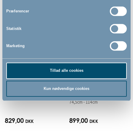
Præferencer
Relaterede produkter
Statistik
Marketing
Tillad alle cookies
BabyDan AdjustPro
BabyDan Mona Trappegitter
Kun nødvendige cookies
Trappegitter
Baluster Edition
- Vægmonteret
- Vægmonteret
65,5cm - 110cm
74,5cm - 114cm
829,00
899,00
DKK
DKK