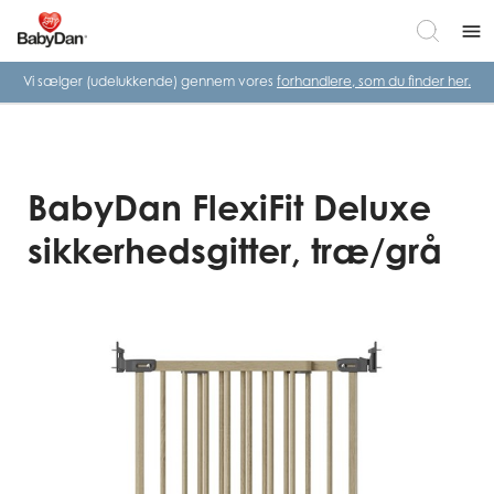
menu
Vi sælger (udelukkende) gennem vores
forhandlere, som du finder her.
BabyDan FlexiFit Deluxe
sikkerhedsgitter, træ/grå