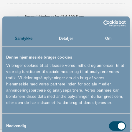
Passer i åbninger fra 62,5-100,5 cm
FSC®-certificeret sikkerhedsgitter (FSC-C130052)
Vendbare beslag gør det nemt at ændre
Samtykke
Detaljer
Om
åbningsretningen
Monteringsstrimmel sikrer præcis installation
Denne hjemmeside bruger cookies
Unik børnesikker Quick Release-funktion for hurtig
Vi bruger cookies til at tilpasse vores indhold og annoncer, til at
montering og fjernelse
vise dig funktioner til sociale medier og til at analysere vores
Kan betjenes med én hånd
trafik. Vi deler også oplysninger om din brug af vores
hjemmeside med vores partnere inden for sociale medier,
Fleksible, drejelige vægbeslag for montering både
annonceringspartnere og analysepartnere. Vores partnere kan
indeni og udenpå dørkarme samt i skæve vinkler
kombinere disse data med andre oplysninger, du har givet dem,
Vægmonteret sikkerhedsgitter for ekstra stabilitet.
eller som de har indsamlet fra din brug af deres tjenester.
Samtykkevalg
Nødvendig