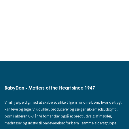
BabyDan - Matters of the Heart since 1947
Vi vil hjælpe dig med at skabe et sikkert hjem for dine børn, hvor de trygt
kan leve og lege. Vi udvikler, producerer og sælger sikkerhedsudstyr til
børn i alderen 0-3 år. Vi forhandler også et bredt udvalg af møbler,
madrasser og udstyr til badeværelset for børn i samme aldersgruppe.