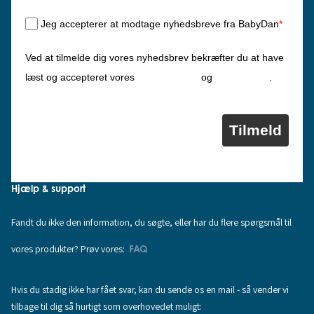
Jeg accepterer at modtage nyhedsbreve fra BabyDan
*
Ved at tilmelde dig vores nyhedsbrev bekræfter du at have
Privatlivspolitik
Cookiepolitik
læst og accepteret vores
og
.
Tilmeld
Hjælp & support
Fandt du ikke den information, du søgte, eller har du flere spørgsmål til
vores produkter? Prøv vores:
FAQ
Hvis du stadig ikke har fået svar, kan du sende os en mail - så vender vi
tilbage til dig så hurtigt som overhovedet muligt: