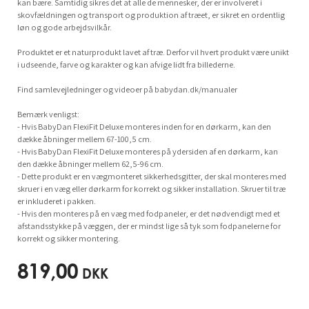
kan bære. Samtidig sikres det at alle de mennesker, der er involveret i
skovfældningen og transport og produktion af træet, er sikret en ordentlig
løn og gode arbejdsvilkår.
Produktet er et naturprodukt lavet af træ. Derfor vil hvert produkt være unikt
i udseende, farve og karakter og kan afvige lidt fra billederne.
Find samlevejledninger og videoer på babydan.dk/manualer
Bemærk venligst:
- Hvis BabyDan FlexiFit Deluxe monteres inden for en dørkarm, kan den
dække åbninger mellem 67-100,5 cm.
- Hvis BabyDan FlexiFit Deluxe monteres på ydersiden af en dørkarm, kan
den dække åbninger mellem 62,5-96 cm.
- Dette produkt er en vægmonteret sikkerhedsgitter, der skal monteres med
skruer i en væg eller dørkarm for korrekt og sikker installation. Skruer til træ
er inkluderet i pakken.
- Hvis den monteres på en væg med fodpaneler, er det nødvendigt med et
afstandsstykke på væggen, der er mindst lige så tyk som fodpanelerne for
korrekt og sikker montering.
819,00
DKK