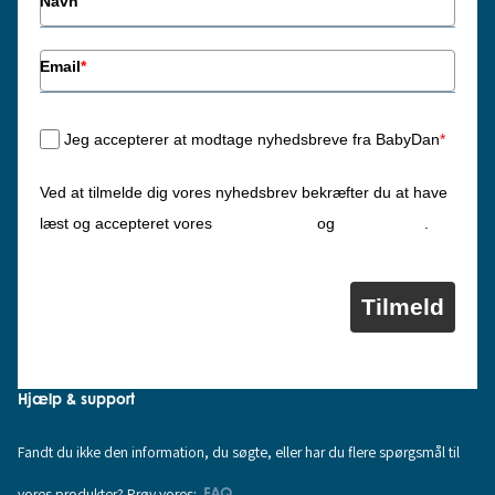
Navn
Email
*
Jeg accepterer at modtage nyhedsbreve fra BabyDan
*
Ved at tilmelde dig vores nyhedsbrev bekræfter du at have
Privatlivspolitik
Cookiepolitik
læst og accepteret vores
og
.
Tilmeld
Hjælp & support
Fandt du ikke den information, du søgte, eller har du flere spørgsmål til
vores produkter? Prøv vores:
FAQ