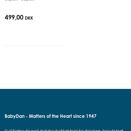
499,00
DKK
BabyDan - Matters of the Heart since 1947
Vi vil hjælpe dig med at skabe et sikkert hjem for dine børn, hvor de trygt