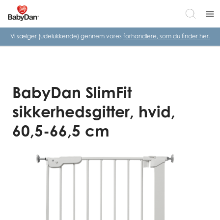
menu
Vi sælger (udelukkende) gennem vores
forhandlere, som du finder her.
BabyDan SlimFit
sikkerhedsgitter, hvid,
60,5-66,5 cm