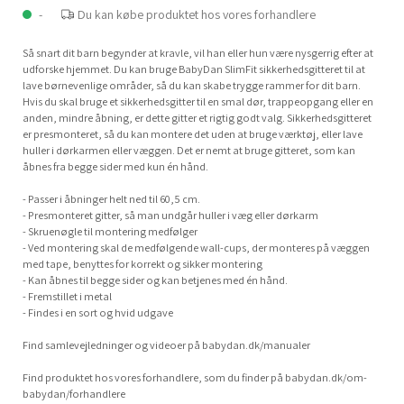
-
Du kan købe produktet hos vores forhandlere
Så snart dit barn begynder at kravle, vil han eller hun være nysgerrig efter at
udforske hjemmet. Du kan bruge BabyDan SlimFit sikkerhedsgitteret til at
lave børnevenlige områder, så du kan skabe trygge rammer for dit barn.
Hvis du skal bruge et sikkerhedsgitter til en smal dør, trappeopgang eller en
anden, mindre åbning, er dette gitter et rigtig godt valg. Sikkerhedsgitteret
er presmonteret, så du kan montere det uden at bruge værktøj, eller lave
huller i dørkarmen eller væggen. Det er nemt at bruge gitteret, som kan
åbnes fra begge sider med kun én hånd.
- Passer i åbninger helt ned til 60,5 cm.
- Presmonteret gitter, så man undgår huller i væg eller dørkarm
- Skruenøgle til montering medfølger
- Ved montering skal de medfølgende wall-cups, der monteres på væggen
med tape, benyttes for korrekt og sikker montering
- Kan åbnes til begge sider og kan betjenes med én hånd.
- Fremstillet i metal
- Findes i en sort og hvid udgave
Find samlevejledninger og videoer på babydan.dk/manualer
Find produktet hos vores forhandlere, som du finder på babydan.dk/om-
babydan/forhandlere