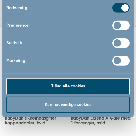
Samtykkevalg
Nødvendig
Præferencer
Relaterede produkter
Statistik
Marketing
Tillad alle cookies
Kun nødvendige cookies
BabyDan sikkerhedsgitter
BabyDan Extend A Gate med
trappeadapter, hvid
1 forlænger, hvid