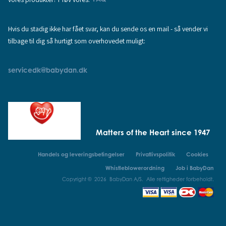
Hvis du stadig ikke har fået svar, kan du sende os en mail - så vender vi
tilbage til dig så hurtigt som overhovedet muligt:
servicedk@babydan.dk
Matters of the Heart since 1947
Handels og leveringsbetingelser
Privatlivspolitik
Cookies
Whistleblowerordning
Job i BabyDan
Copyright © 2026 BabyDan A/S. Alle rettigheder forbeholdt.