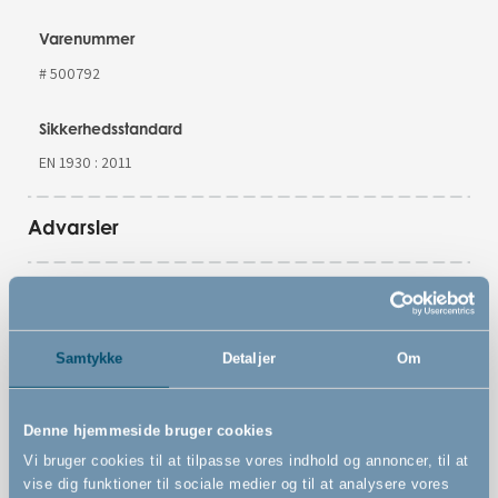
Varenummer
# 500792
Sikkerhedsstandard
EN 1930 : 2011
Advarsler
Features
Samtykke
Detaljer
Om
Denne hjemmeside bruger cookies
Vægmonteret sikkerhedsgitter
Vi bruger cookies til at tilpasse vores indhold og annoncer, til at
Unik og børnesikker Quick Release funktion som gør det
vise dig funktioner til sociale medier og til at analysere vores
nemt at montere og fjerne gitteret