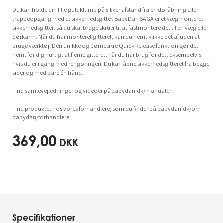
Du kan holde din lille guldklump på sikker afstand fra en døråbning eller
trappeopgang med et sikkerhedsgitter. BabyDan SAGA er et vægmonteret
sikkerhedsgitter, så du skal bruge skruer til at fastmontere det til en væg eller
dørkarm. Når du har monteret gitteret, kan du nemt klikke det af uden at
bruge værktøj. Den unikke og børnesikre Quick Release funktion gør det
nemt for dig hurtigt at fjerne gitteret, når du har brug for det, eksempelvis
hvis du er i gang med rengøringen. Du kan åbne sikkerhedsgitteret fra begge
sider og med bare én hånd.
Find samlevejledninger og videoer på babydan.dk/manualer
Find produktet hos vores forhandlere, som du finder på babydan.dk/om-
babydan/forhandlere
369,00
DKK
Specifikationer