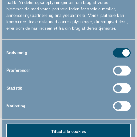
trafik. Vi deler også oplysninger om din brug af vores
hjemmeside med vores partnere inden for sociale medier,
Kan åbnes fra begge sider
annonceringspartnere og analysepartnere. Vores partnere kan
Kan åbnes med én hånd
kombinere disse data med andre oplysninger, du har givet dem,
eller som de har indsamlet fra din brug af deres tjenester.
Samtykkevalg
Nødvendig
Præferencer
Statistik
Marketing
Tillad alle cookies
Relaterede produkter