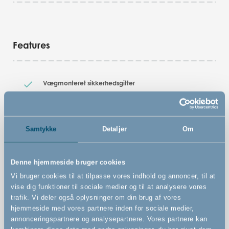
Features
Vægmonteret sikkerhedsgitter
Passer i åbninger 67-105,5 cm. Hvis monteret udenpå
dørkarm vil maksimum åbningsmål være ca 5 cm
mindre
Samtykke
Detaljer
Om
Unik børnesikker Quick Release funktion gør det nemt
og hurtigt at montere og fjerne
Denne hjemmeside bruger cookies
Kan åbnes til begge sider, når det er monteret på
indersiden af dørkarmen
Vi bruger cookies til at tilpasse vores indhold og annoncer, til at
vise dig funktioner til sociale medier og til at analysere vores
Kan betjenes med én hånd
trafik. Vi deler også oplysninger om din brug af vores
hjemmeside med vores partnere inden for sociale medier,
annonceringspartnere og analysepartnere. Vores partnere kan