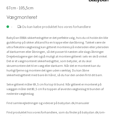
67cm - 105,5cm
Vægmonteret
-
Du kan købe produktet hos vores forhandlere
BabyDan EBBA sikkerhedsgitter er det perfekte valg, hvis du vil holde din lille
guldklump på sikker afstand fra en trappe eller døråbning. Takket være de
ultra fleksible vægbeslag kan gitteret monteres på indersiden eller ydersiden
af dørkarmen eller åbningen, så det passer til næsten alle slags åbninger.
Drejebeslagene gør det også muligt at montere gitteret i selv en skrå vinkel.
Det er et vægmonteret sikkerhedsgitter, som betyder, at du skal
skruemontere det til en væg eller dørkarm. Når det er monteret kan du
hurtigt fjerne og montere det igen uden værktøj. Du kan åbne
sikkerhedsgitteret med bare én hånd, så du har den anden fri til dit barn.
Selve gitteret måler 69,5 cm fra top til bund. Når gitteret er monteret på
væggen måler det 80,5 cm fra toppen af øverste vægbeslag til bunden af
nederste vægbeslag.
Find samlevejledninger og videoer på babydan.dk/manualer
Find produktet hos vores forhandlere, som du finder på babydan.dk/om-