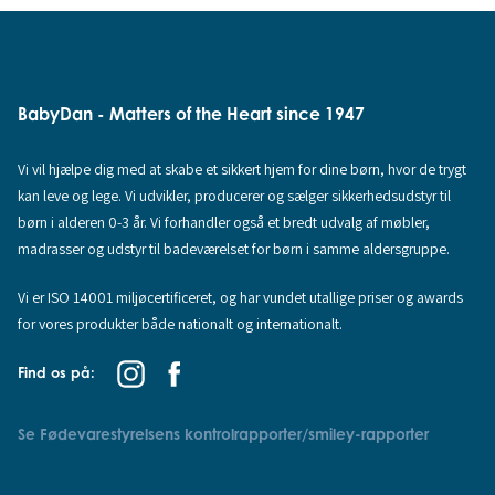
BabyDan - Matters of the Heart since 1947
Vi vil hjælpe dig med at skabe et sikkert hjem for dine børn, hvor de trygt
kan leve og lege. Vi udvikler, producerer og sælger sikkerhedsudstyr til
børn i alderen 0-3 år. Vi forhandler også et bredt udvalg af møbler,
madrasser og udstyr til badeværelset for børn i samme aldersgruppe.
Vi er ISO 14001 miljøcertificeret, og har vundet utallige priser og awards
for vores produkter både nationalt og internationalt.
Find os på:
Se Fødevarestyrelsens kontrolrapporter/smiley-rapporter