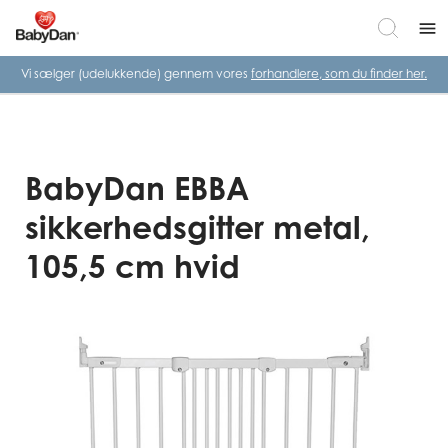
menu
Vi sælger (udelukkende) gennem vores
forhandlere, som du finder her.
BabyDan EBBA
sikkerhedsgitter metal,
105,5 cm hvid