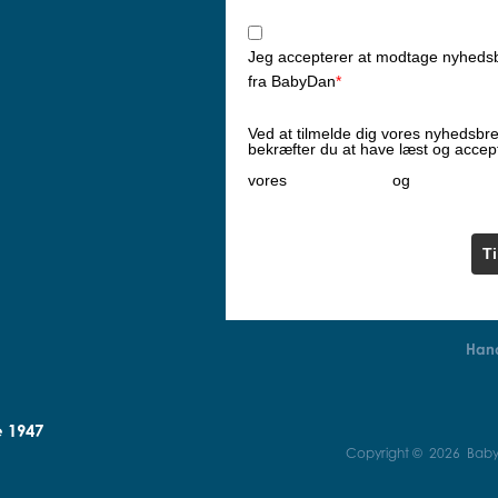
Jeg accepterer at modtage nyheds
fra BabyDan
*
Ved at tilmelde dig vores nyhedsbr
bekræfter du at have læst og accep
Privatlivspolitik
Cookiepoliti
vores
og
T
Hand
e 1947
Copyright © 2026 BabyD