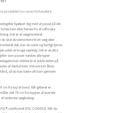
et
be produktet hos vores forhandlere
edsgitter hjælper dig med at passe på din
t holde ham eller hende fra at udforske
åbning. Det er et vægmonteret
 du skal skruemontere til en væg eller
monteret det, kan du nemt og hurtigt fjerne
gen uden at bruge værktøj. Det er et ultra
gitter som passer næsten alle typer
slagene kan vinkles til at sidde enten på
rsiden af dørkarmen. Voksne kan åbne
 hånd, så du kan bære dit barn gennem
9 cm fra top til bund. Når gitteret er
måler det 79 cm fra toppen af øverste
 af nederste vægbeslag.
r FSC®-certificeret (FSC-C130052). Når du