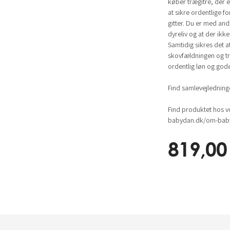
køber trægitre, der e
at sikre ordentlige fo
gitter. Du er med andr
dyreliv og at der ikk
Samtidig sikres det a
skovfældningen og tr
ordentlig løn og gode
Find samlevejlednin
Find produktet hos v
babydan.dk/om-baby
819,00