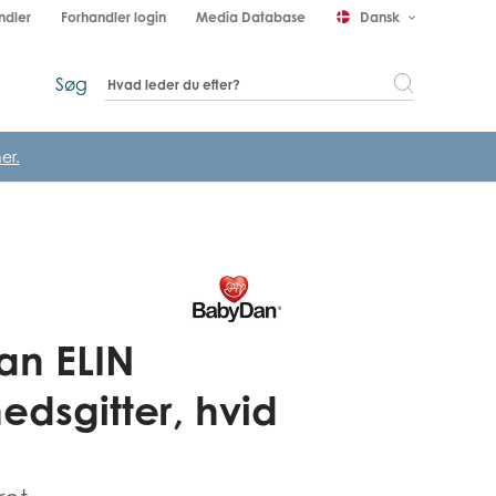
ndler
Forhandler login
Media Database
Dansk
keyboard_arrow_down
Søg
er.
an ELIN
edsgitter, hvid