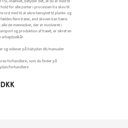
r FSC-mærket, betyder det, at du er med til
rhold for alle parter i processen fra skov til
e ord med til at sikre hensynet til plante- og
e fældes flere træer, end skoven kan bære.
t alle de mennesker, der er involveret i
ansport og produktion af træet, er sikret en
 arbejdsvilkår.
ger og videoer på babydan.dk/manualer
ores forhandlere, som du finder på
dan/forhandlere
DKK