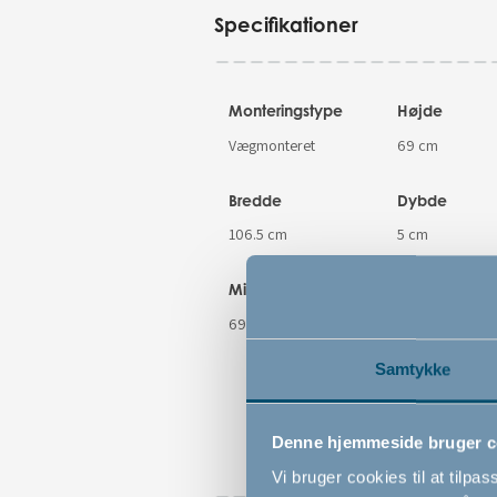
Specifikationer
Monteringstype
Højde
Vægmonteret
69 cm
Bredde
Dybde
106.5 cm
5 cm
Mindste åbningsmål
Maksimale
åbningsmål
69 cm
106.5 cm
Samtykke
Denne hjemmeside bruger c
Vi bruger cookies til at tilpas