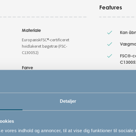
Features
Materiale
Kan åbn
EuropæiskFSC®-certificeret
Vægmont
hvidlakeret bøgetræ (FSC-
C130052)
FSC®-cer
C13005
Farve
Unik og
Hvid
som gør
gitteret
Varenummer
Kan åb
Detaljer
# 500799
Sikkerhedsstandard
ookies
EN 1930 : 2011
se vores indhold og annoncer, til at vise dig funktioner til sociale