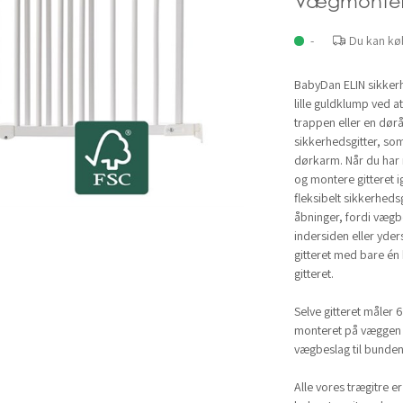
Vægmonter
-
Du kan kø
BabyDan ELIN sikkerh
lille guldklump ved a
trappen eller en dør
sikkerhedsgitter, som
dørkarm. Når du har 
og montere gitteret i
fleksibelt sikkerheds
åbninger, fordi vægbe
indersiden eller yde
gitteret med bare én
gitteret.
Selve gitteret måler 6
monteret på væggen 
vægbeslag til bunden
Alle vores trægitre e