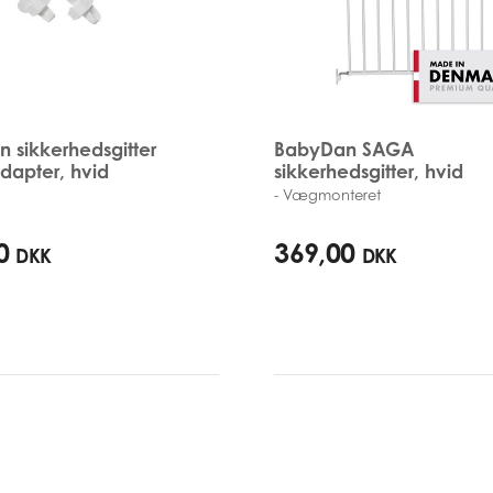
 sikkerhedsgitter
BabyDan SAGA
dapter, hvid
sikkerhedsgitter, hvid
- Vægmonteret
72cm - 78,5cm
0
369,00
DKK
DKK