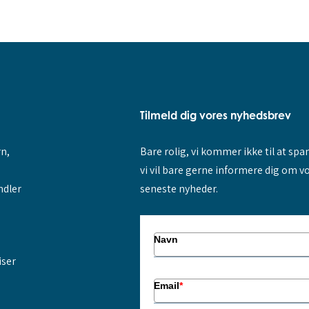
Tilmeld dig vores nyhedsbrev
rn,
Bare rolig, vi kommer ikke til at sp
vi vil bare gerne informere dig om v
ndler
seneste nyheder.
Navn
iser
Email
*