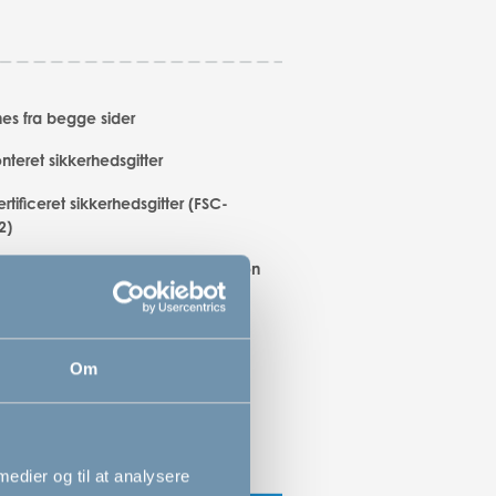
es fra begge sider
eret sikkerhedsgitter
tificeret sikkerhedsgitter (FSC-
2)
 børnesikker Quick Release funktion
 det nemt at montere og fjerne
nes med én hånd
Om
 medier og til at analysere