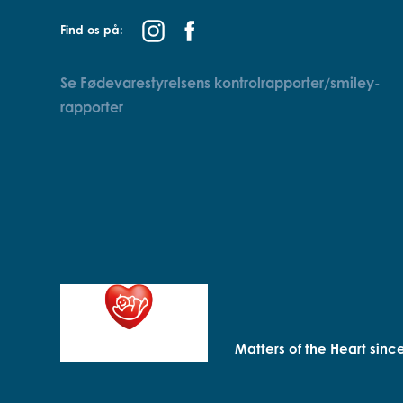
Find os på:
Se Fødevarestyrelsens kontrolrapporter/smiley-
rapporter
Matters of the Heart sinc