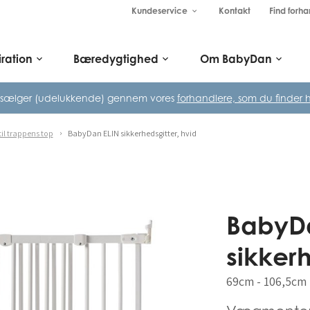
Kundeservice
Kontakt
Find forha
keyboard_arrow_down
iration
Bæredygtighed
Om BabyDan
keyboard_arrow_down
keyboard_arrow_down
keyboard_arrow_down
 sælger (udelukkende) gennem vores
forhandlere, som du finder h
til trappens top
BabyDan ELIN sikkerhedsgitter, hvid
BabyD
sikkerh
69cm - 106,5cm