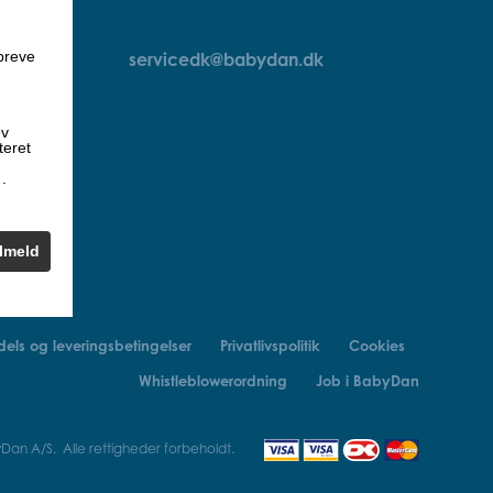
breve
servicedk@babydan.dk
ev
teret
k
.
ilmeld
els og leveringsbetingelser
Privatlivspolitik
Cookies
Whistleblowerordning
Job i BabyDan
an A/S. Alle rettigheder forbeholdt.