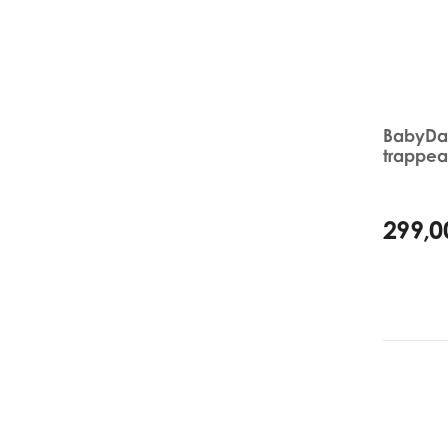
BabyDan
trappea
299,0