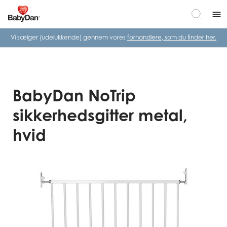
menu
Vi sælger (udelukkende) gennem vores
forhandlere, som du finder her.
BabyDan NoTrip
sikkerhedsgitter metal,
hvid