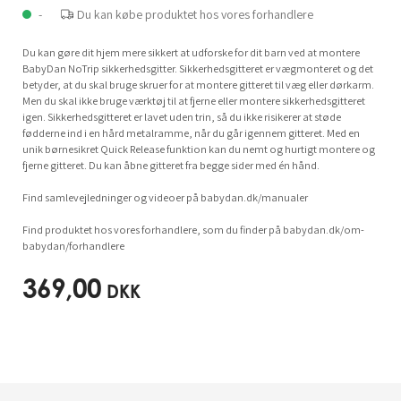
-
Du kan købe produktet hos vores forhandlere
Du kan gøre dit hjem mere sikkert at udforske for dit barn ved at montere
BabyDan NoTrip sikkerhedsgitter. Sikkerhedsgitteret er vægmonteret og det
betyder, at du skal bruge skruer for at montere gitteret til væg eller dørkarm.
Men du skal ikke bruge værktøj til at fjerne eller montere sikkerhedsgitteret
igen. Sikkerhedsgitteret er lavet uden trin, så du ikke risikerer at støde
fødderne ind i en hård metalramme, når du går igennem gitteret. Med en
unik børnesikret Quick Release funktion kan du nemt og hurtigt montere og
fjerne gitteret. Du kan åbne gitteret fra begge sider med én hånd.
Find samlevejledninger og videoer på babydan.dk/manualer
Find produktet hos vores forhandlere, som du finder på babydan.dk/om-
babydan/forhandlere
369,00
DKK