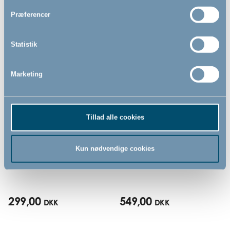
Relaterede produkter
Præferencer
Statistik
Marketing
Tillad alle cookies
BabyDan sikkerhedsgitter
BabyDan DesignerGate
Kun nødvendige cookies
trappeadapter, hvid
sikkerhedsgitter, sølv/natur
69,1cm - 75,8cm
299,00
549,00
DKK
DKK